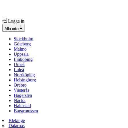
Logga in
Alla orter
Stockholm
Göteborg
Malmö
Uppsala
Linköping
Umeå
Luleå
Norrköping
Helsingborg
Örebro
Västerås
Hägersten
Nacka
Halmstad
Bagarmossen
Blekinge
Dalarnas