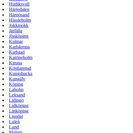
Hudiksvall
Härjedalen
Härnösand
Hässleholm
Jokkmokk
Järfälla
Jönköping
Kalmar
Karlskrona
Karlstad
Katrineholm
Kiruna
Kristianstad
Kungsbacka
Kungälv
Köping
Laholm
Leksand
Lidingö
Lidköping
Linköping
Ljusdal
Luleå
Lund
Malmö