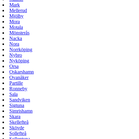
Mark
Mellerud
Mjölby
Mora
Motala
Mönsterås
Nacka
Nora
Norrköping
Nybro
Nyköping
Orsa
Oskarshamn
Ovanåker
Partille
Ronneby
Sala
Sandviken
Sigtuna
Simrishamn
Skara
Skellefteå
Skövde
Sollefteå
Sollentuna