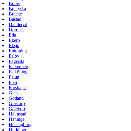
Borås
Botkyrka
Bräcke
Båstad
Danderyd
Dorotea
Eda
Ekerö
Eksjö
Enköping
Eslöv
Fagersta
Falkenberg
Falköping
Falun
Flen
Forshaga
Gnesta
Gotland
Grästorp
Göteborg
Halmstad
Haninge
Helsingborg
Huddinge