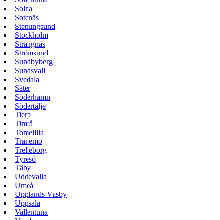
Solna
Sotenäs
Stenungsund
Stockholm
Strängnäs
Strömsund
Sundbyberg
Sundsvall
Svedala
Säter
Söderhamn
Södertälje
Tierp
Timrå
Tomelilla
Tranemo
Trelleborg
Tyresö
Täby
Uddevalla
Umeå
Upplands Väsby
Uppsala
Vallentuna