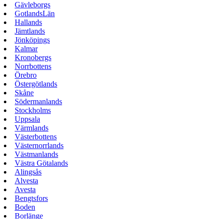
Gävleborgs
GotlandsLän
Hallands
Jämtlands
Jönköpings
Kalmar
Kronobergs
Norrbottens
Örebro
Östergötlands
Skåne
Södermanlands
Stockholms
Uppsala
Värmlands
Västerbottens
Västernorrlands
Västmanlands
Västra Götalands
Alingsås
Alvesta
Avesta
Bengtsfors
Boden
Borlänge