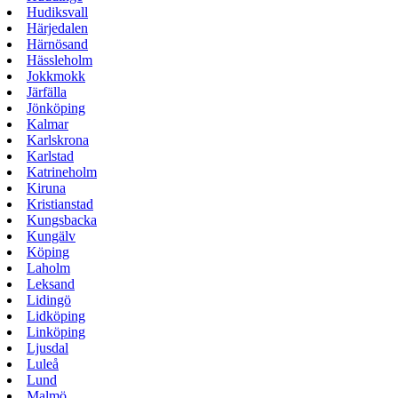
Hudiksvall
Härjedalen
Härnösand
Hässleholm
Jokkmokk
Järfälla
Jönköping
Kalmar
Karlskrona
Karlstad
Katrineholm
Kiruna
Kristianstad
Kungsbacka
Kungälv
Köping
Laholm
Leksand
Lidingö
Lidköping
Linköping
Ljusdal
Luleå
Lund
Malmö