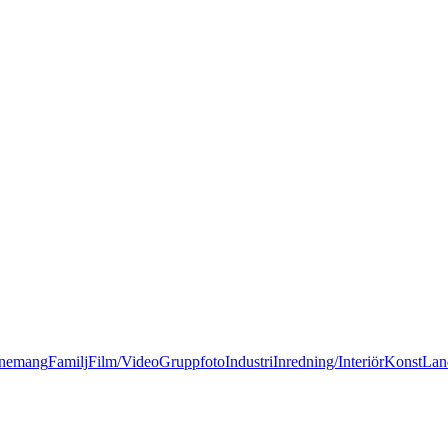
nemang
Familj
Film/Video
Gruppfoto
Industri
Inredning/Interiör
Konst
Lan