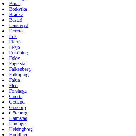
Borås
Botkyrka
Bräcke
Båstad
Danderyd
Dorotea
Eda
Ekerö
Eksjö
Enköping
Eslöv
Fagersta
Falkenberg
Falköping
Falun
Flen
Forshaga
Gnesta
Gotland
Grästorp
Göteborg
Halmstad
Haninge
Helsingborg
Huddinge