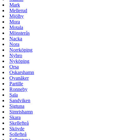
Mark
Mellerud
Mjölby
Mora
Motala
Mönsterås
Nacka
Nora
Norrköping
Nybro
Nyköping
Orsa
Oskarshamn
Ovanåker
Partille
Ronneby
Sala
Sandviken
Sigtuna
Simrishamn
Skara
Skellefteå
Skövde
Sollefteå
Sollentuna