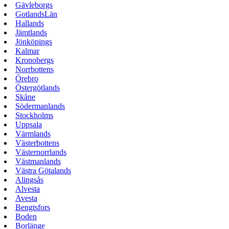
Gävleborgs
GotlandsLän
Hallands
Jämtlands
Jönköpings
Kalmar
Kronobergs
Norrbottens
Örebro
Östergötlands
Skåne
Södermanlands
Stockholms
Uppsala
Värmlands
Västerbottens
Västernorrlands
Västmanlands
Västra Götalands
Alingsås
Alvesta
Avesta
Bengtsfors
Boden
Borlänge