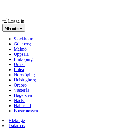
Logga in
Alla orter
Stockholm
Göteborg
Malmö
Uppsala
Linköping
Umeå
Luleå
Norrköping
Helsingborg
Örebro
Västerås
Hägersten
Nacka
Halmstad
Bagarmossen
Blekinge
Dalarnas