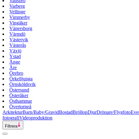
Vansbro
Varberg
Vellinge
Vimmerby
Vingåker
Vänersborg
Värmdö
Västervik
Västerås
Växjö
Ystad
Ånge
Åre
Örebro
Örkelljunga
Örnsköldsvik
Östersund
Österåker
Östhammar
Övertorneå
Arkitektur
Barn/Baby/Gravid
Bostad
Bröllop
Djur
Drönare/Flygfoto
Eve
fotografi
Videoproduktion
Filtrera