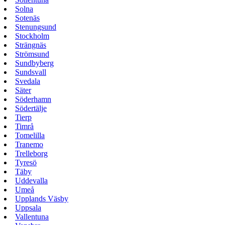
Solna
Sotenäs
Stenungsund
Stockholm
Strängnäs
Strömsund
Sundbyberg
Sundsvall
Svedala
Säter
Söderhamn
Södertälje
Tierp
Timrå
Tomelilla
Tranemo
Trelleborg
Tyresö
Täby
Uddevalla
Umeå
Upplands Väsby
Uppsala
Vallentuna