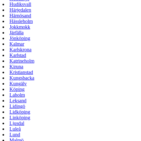
Hudiksvall
Härjedalen
Härnösand
Hässleholm
Jokkmokk
Järfälla
Jönköping
Kalmar
Karlskrona
Karlstad
Katrineholm
Kiruna
Kristianstad
Kungsbacka
Kungälv
Köping
Laholm
Leksand
Lidingö
Lidköping
Linköping
Ljusdal
Luleå
Lund
Malmö