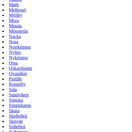
Mark
Mellerud
Mjölby
Mora
Motala
Mönsterås
Nacka
Nora
Norrköping
Nybro
Nyköping
Orsa
Oskarshamn
Ovanåker
Partille
Ronneby
Sala
Sandviken
Sigtuna
Simrishamn
Skara
Skellefteå
Skövde
Sollefteå
Sollentuna