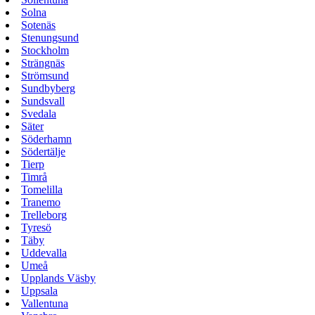
Solna
Sotenäs
Stenungsund
Stockholm
Strängnäs
Strömsund
Sundbyberg
Sundsvall
Svedala
Säter
Söderhamn
Södertälje
Tierp
Timrå
Tomelilla
Tranemo
Trelleborg
Tyresö
Täby
Uddevalla
Umeå
Upplands Väsby
Uppsala
Vallentuna