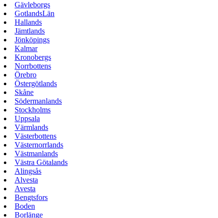
Gävleborgs
GotlandsLän
Hallands
Jämtlands
Jönköpings
Kalmar
Kronobergs
Norrbottens
Örebro
Östergötlands
Skåne
Södermanlands
Stockholms
Uppsala
Värmlands
Västerbottens
Västernorrlands
Västmanlands
Västra Götalands
Alingsås
Alvesta
Avesta
Bengtsfors
Boden
Borlänge