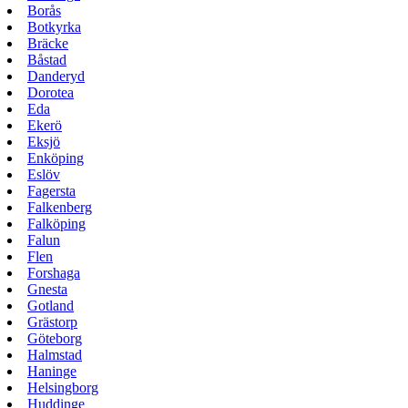
Borås
Botkyrka
Bräcke
Båstad
Danderyd
Dorotea
Eda
Ekerö
Eksjö
Enköping
Eslöv
Fagersta
Falkenberg
Falköping
Falun
Flen
Forshaga
Gnesta
Gotland
Grästorp
Göteborg
Halmstad
Haninge
Helsingborg
Huddinge