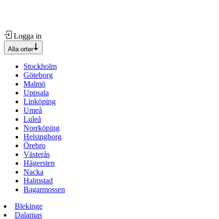
Logga in
Alla orter
Stockholm
Göteborg
Malmö
Uppsala
Linköping
Umeå
Luleå
Norrköping
Helsingborg
Örebro
Västerås
Hägersten
Nacka
Halmstad
Bagarmossen
Blekinge
Dalarnas