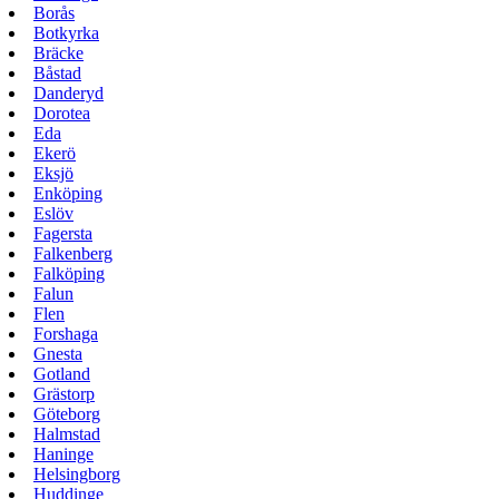
Borås
Botkyrka
Bräcke
Båstad
Danderyd
Dorotea
Eda
Ekerö
Eksjö
Enköping
Eslöv
Fagersta
Falkenberg
Falköping
Falun
Flen
Forshaga
Gnesta
Gotland
Grästorp
Göteborg
Halmstad
Haninge
Helsingborg
Huddinge