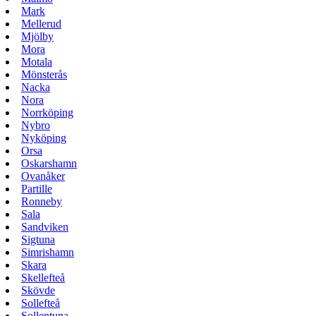
Mark
Mellerud
Mjölby
Mora
Motala
Mönsterås
Nacka
Nora
Norrköping
Nybro
Nyköping
Orsa
Oskarshamn
Ovanåker
Partille
Ronneby
Sala
Sandviken
Sigtuna
Simrishamn
Skara
Skellefteå
Skövde
Sollefteå
Sollentuna