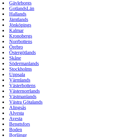
Gävleborgs
GotlandsLän
Hallands
Jämtlands
Jönköpings
Kalmar
Kronobergs
Norrbottens
Örebro
Östergötlands
Skåne
Södermanlands
Stockholms
Uppsala
Värmlands
Västerbottens
Västernorrlands
Västmanlands
Västra Götalands
Alingsås
Alvesta
Avesta
Bengtsfors
Boden
Borlänge