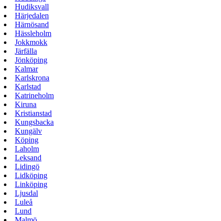
Hudiksvall
Härjedalen
Härnösand
Hässleholm
Jokkmokk
Järfälla
Jönköping
Kalmar
Karlskrona
Karlstad
Katrineholm
Kiruna
Kristianstad
Kungsbacka
Kungälv
Köping
Laholm
Leksand
Lidingö
Lidköping
Linköping
Ljusdal
Luleå
Lund
Malmö