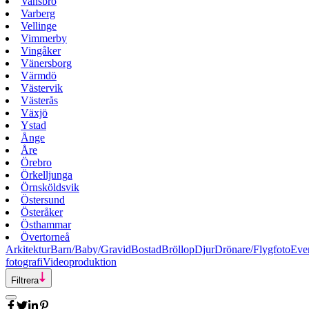
Vansbro
Varberg
Vellinge
Vimmerby
Vingåker
Vänersborg
Värmdö
Västervik
Västerås
Växjö
Ystad
Ånge
Åre
Örebro
Örkelljunga
Örnsköldsvik
Östersund
Österåker
Östhammar
Övertorneå
Arkitektur
Barn/Baby/Gravid
Bostad
Bröllop
Djur
Drönare/Flygfoto
Eve
fotografi
Videoproduktion
Filtrera