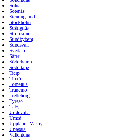
Solna
Sotenäs
Stenungsund
Stockholm
Strängnäs
Strömsund
Sundbyberg
Sundsvall
Svedala
Säter
Söderhamn
Södertälje
Tierp
Timrå
Tomelilla
Tranemo
Trelleborg
Tyresö
Täby
Uddevalla
Umeå
Upplands Väsby
Uppsala
Vallentuna