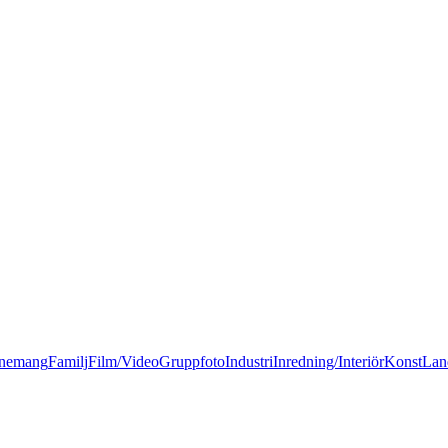
nemang
Familj
Film/Video
Gruppfoto
Industri
Inredning/Interiör
Konst
Lan