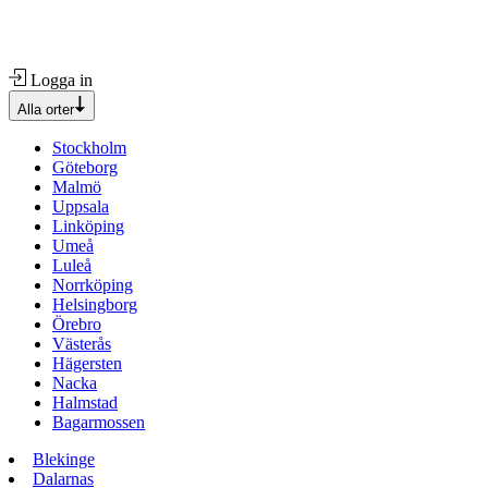
Logga in
Alla orter
Stockholm
Göteborg
Malmö
Uppsala
Linköping
Umeå
Luleå
Norrköping
Helsingborg
Örebro
Västerås
Hägersten
Nacka
Halmstad
Bagarmossen
Blekinge
Dalarnas