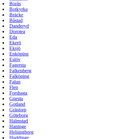
Borås
Botkyrka
Bräcke
Båstad
Danderyd
Dorotea
Eda
Ekerö
Eksjö
Enköping
Eslöv
Fagersta
Falkenberg
Falköping
Falun
Flen
Forshaga
Gnesta
Gotland
Grästorp
Göteborg
Halmstad
Haninge
Helsingborg
Huddinge