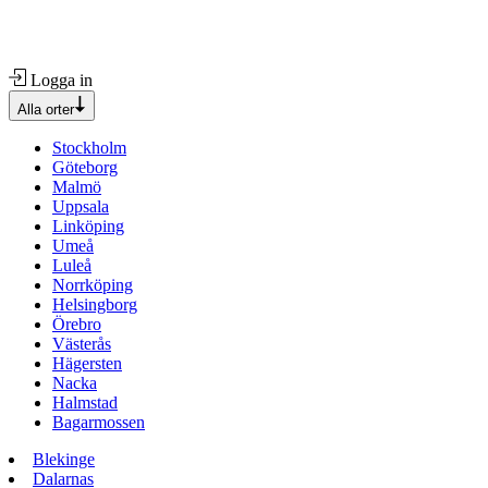
Logga in
Alla orter
Stockholm
Göteborg
Malmö
Uppsala
Linköping
Umeå
Luleå
Norrköping
Helsingborg
Örebro
Västerås
Hägersten
Nacka
Halmstad
Bagarmossen
Blekinge
Dalarnas