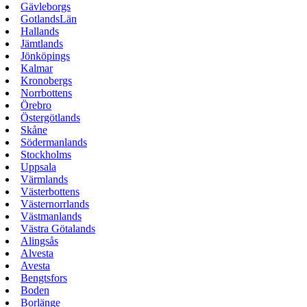
Gävleborgs
GotlandsLän
Hallands
Jämtlands
Jönköpings
Kalmar
Kronobergs
Norrbottens
Örebro
Östergötlands
Skåne
Södermanlands
Stockholms
Uppsala
Värmlands
Västerbottens
Västernorrlands
Västmanlands
Västra Götalands
Alingsås
Alvesta
Avesta
Bengtsfors
Boden
Borlänge