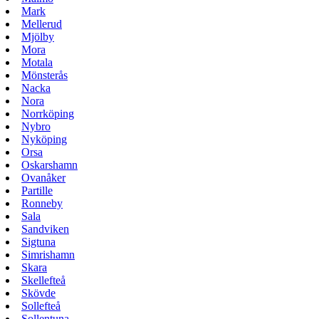
Mark
Mellerud
Mjölby
Mora
Motala
Mönsterås
Nacka
Nora
Norrköping
Nybro
Nyköping
Orsa
Oskarshamn
Ovanåker
Partille
Ronneby
Sala
Sandviken
Sigtuna
Simrishamn
Skara
Skellefteå
Skövde
Sollefteå
Sollentuna