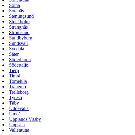
Solna
Sotenäs
Stenungsund
Stockholm
Strängnäs
Strömsund
Sundbyberg
Sundsvall
Svedala
Säter
Söderhamn
Södertälje
Tierp
Timrå
Tomelilla
Tranemo
Trelleborg
Tyresö
Täby
Uddevalla
Umeå
Upplands Väsby
Uppsala
Vallentuna