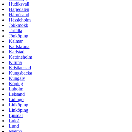
Hudiksvall
Härjedalen
Härnösand
Hässleholm
Jokkmokk
Järfälla
Jönköping
Kalmar
Karlskrona
Karlstad
Katrineholm
Kiruna
Kristianstad
Kungsbacka
Kungälv
Köping
Laholm
Leksand
Lidingö
Lidköping
Linköping
Ljusdal
Luleå
Lund
Malmö