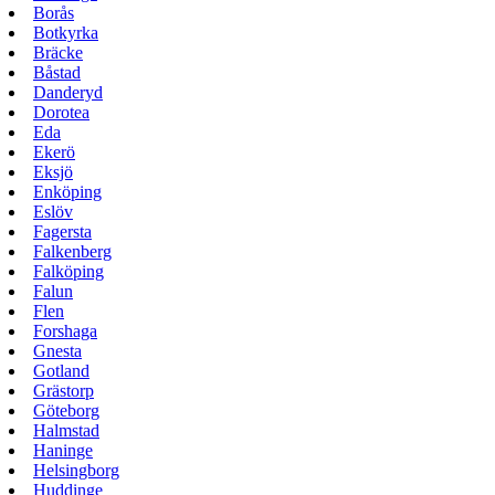
Borås
Botkyrka
Bräcke
Båstad
Danderyd
Dorotea
Eda
Ekerö
Eksjö
Enköping
Eslöv
Fagersta
Falkenberg
Falköping
Falun
Flen
Forshaga
Gnesta
Gotland
Grästorp
Göteborg
Halmstad
Haninge
Helsingborg
Huddinge