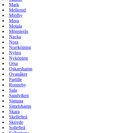
Mark
Mellerud
Mjölby
Mora
Motala
Mönsterås
Nacka
Nora
Norrköping
Nybro
Nyköping
Orsa
Oskarshamn
Ovanåker
Partille
Ronneby
Sala
Sandviken
Sigtuna
Simrishamn
Skara
Skellefteå
Skövde
Sollefteå
Sollentuna