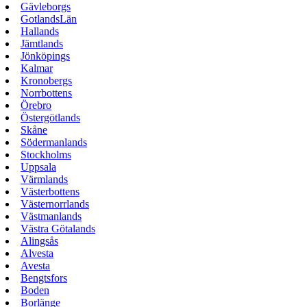
Gävleborgs
GotlandsLän
Hallands
Jämtlands
Jönköpings
Kalmar
Kronobergs
Norrbottens
Örebro
Östergötlands
Skåne
Södermanlands
Stockholms
Uppsala
Värmlands
Västerbottens
Västernorrlands
Västmanlands
Västra Götalands
Alingsås
Alvesta
Avesta
Bengtsfors
Boden
Borlänge