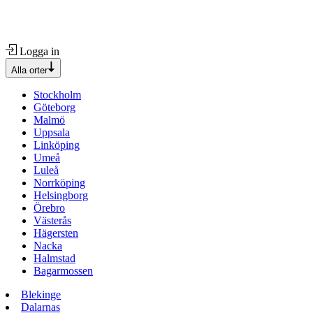
Logga in
Alla orter
Stockholm
Göteborg
Malmö
Uppsala
Linköping
Umeå
Luleå
Norrköping
Helsingborg
Örebro
Västerås
Hägersten
Nacka
Halmstad
Bagarmossen
Blekinge
Dalarnas