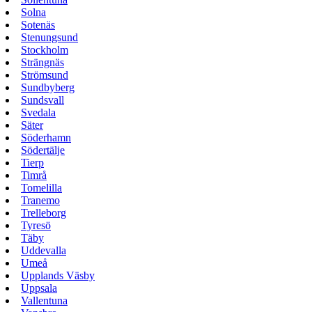
Solna
Sotenäs
Stenungsund
Stockholm
Strängnäs
Strömsund
Sundbyberg
Sundsvall
Svedala
Säter
Söderhamn
Södertälje
Tierp
Timrå
Tomelilla
Tranemo
Trelleborg
Tyresö
Täby
Uddevalla
Umeå
Upplands Väsby
Uppsala
Vallentuna