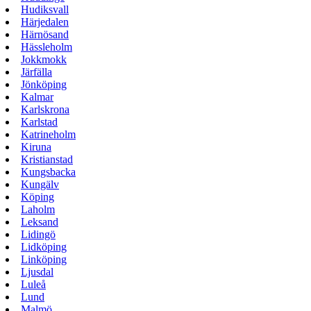
Hudiksvall
Härjedalen
Härnösand
Hässleholm
Jokkmokk
Järfälla
Jönköping
Kalmar
Karlskrona
Karlstad
Katrineholm
Kiruna
Kristianstad
Kungsbacka
Kungälv
Köping
Laholm
Leksand
Lidingö
Lidköping
Linköping
Ljusdal
Luleå
Lund
Malmö