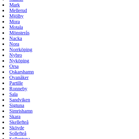
Mark
Mellerud
Mjölby
Mora
Motala
Mönsterås
Nacka
Nora
Norrköping
Nybro
Nyköping
Orsa
Oskarshamn
Ovanåker
Partille
Ronneby
Sala
Sandviken
Sigtuna
Simrishamn
Skara
Skellefteå
Skövde
Sollefteå
Sollentuna