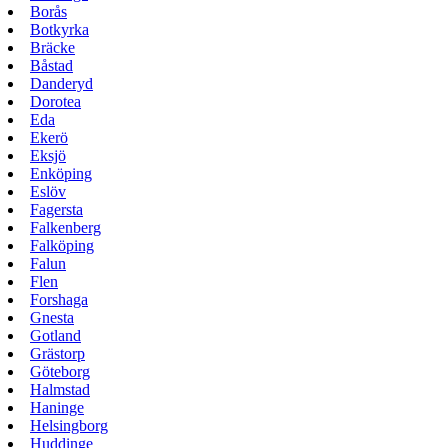
Borås
Botkyrka
Bräcke
Båstad
Danderyd
Dorotea
Eda
Ekerö
Eksjö
Enköping
Eslöv
Fagersta
Falkenberg
Falköping
Falun
Flen
Forshaga
Gnesta
Gotland
Grästorp
Göteborg
Halmstad
Haninge
Helsingborg
Huddinge