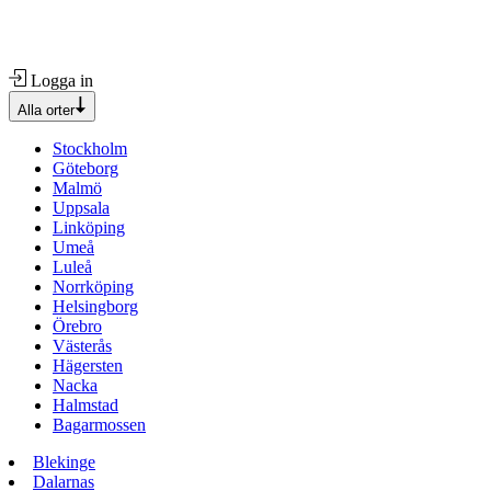
Logga in
Alla orter
Stockholm
Göteborg
Malmö
Uppsala
Linköping
Umeå
Luleå
Norrköping
Helsingborg
Örebro
Västerås
Hägersten
Nacka
Halmstad
Bagarmossen
Blekinge
Dalarnas