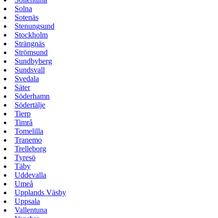
Solna
Sotenäs
Stenungsund
Stockholm
Strängnäs
Strömsund
Sundbyberg
Sundsvall
Svedala
Säter
Söderhamn
Södertälje
Tierp
Timrå
Tomelilla
Tranemo
Trelleborg
Tyresö
Täby
Uddevalla
Umeå
Upplands Väsby
Uppsala
Vallentuna