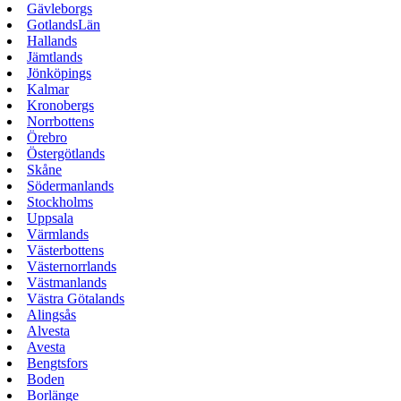
Gävleborgs
GotlandsLän
Hallands
Jämtlands
Jönköpings
Kalmar
Kronobergs
Norrbottens
Örebro
Östergötlands
Skåne
Södermanlands
Stockholms
Uppsala
Värmlands
Västerbottens
Västernorrlands
Västmanlands
Västra Götalands
Alingsås
Alvesta
Avesta
Bengtsfors
Boden
Borlänge