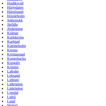
Hudiksvall
Härjedalen
Härnösand
Hässleholm
Jokkmokk
Järfälla
Jönköping
Kalmar
Karlskrona
Karlstad
Katrineholm
Kiruna
Kristianstad
Kungsbacka
Kungälv
Köping
Laholm
Leksand
Lidingö
Lidköping
Linköping
Ljusdal
Luleå
Lund
Malmö