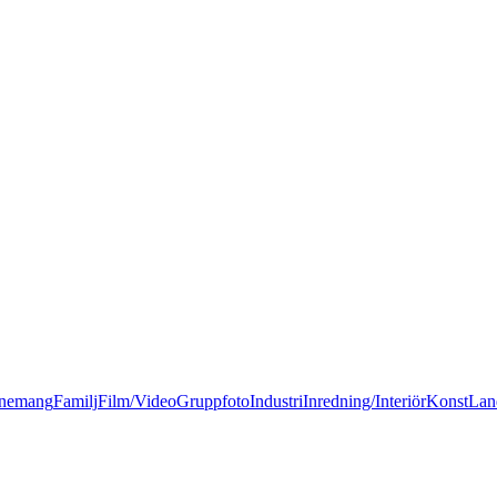
nemang
Familj
Film/Video
Gruppfoto
Industri
Inredning/Interiör
Konst
Lan