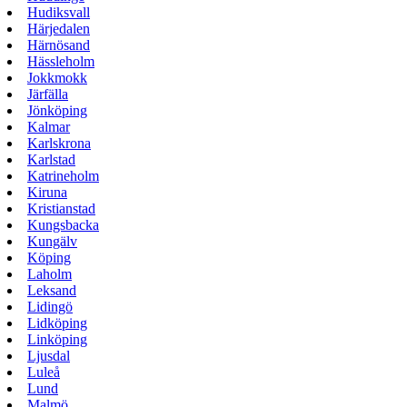
Hudiksvall
Härjedalen
Härnösand
Hässleholm
Jokkmokk
Järfälla
Jönköping
Kalmar
Karlskrona
Karlstad
Katrineholm
Kiruna
Kristianstad
Kungsbacka
Kungälv
Köping
Laholm
Leksand
Lidingö
Lidköping
Linköping
Ljusdal
Luleå
Lund
Malmö