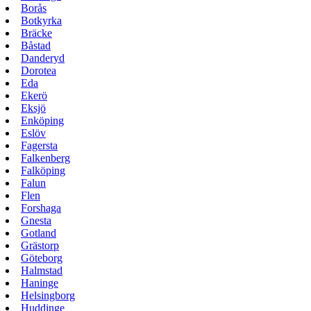
Borås
Botkyrka
Bräcke
Båstad
Danderyd
Dorotea
Eda
Ekerö
Eksjö
Enköping
Eslöv
Fagersta
Falkenberg
Falköping
Falun
Flen
Forshaga
Gnesta
Gotland
Grästorp
Göteborg
Halmstad
Haninge
Helsingborg
Huddinge