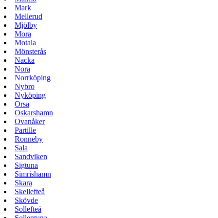
Mark
Mellerud
Mjölby
Mora
Motala
Mönsterås
Nacka
Nora
Norrköping
Nybro
Nyköping
Orsa
Oskarshamn
Ovanåker
Partille
Ronneby
Sala
Sandviken
Sigtuna
Simrishamn
Skara
Skellefteå
Skövde
Sollefteå
Sollentuna