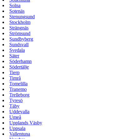
Solna
Sotenäs
Stenungsund
Stockholm
Strängnäs
Strömsund
Sundbyberg
Sundsvall
Svedala
Säter
Söderhamn
Södertälje
Tierp
Timrå
Tomelilla
Tranemo
Trelleborg
Tyresö
Täby
Uddevalla
Umeå
Upplands Väsby
Uppsala
Vallentuna