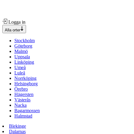
Logga in
Alla orter
Stockholm
Göteborg
Malmö
Uppsala
Linköping
Umeå
Luleå
Norrköping
Helsingborg
Örebro
Hägersten
Västerås
Nacka
Bagarmossen
Halmstad
Blekinge
Dalarnas