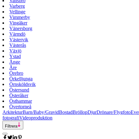
Vansbro
Varberg
Vellinge
Vimmerby
Vingåker
Vänersborg
Värmdö
Västervik
Västerås
Växjö
Ystad
Ånge
Åre
Örebro
Örkelljunga
Örnsköldsvik
Östersund
Österåker
Östhammar
Övertorneå
Arkitektur
Barn/Baby/Gravid
Bostad
Bröllop
Djur
Drönare/Flygfoto
Eve
fotografi
Videoproduktion
Filtrera