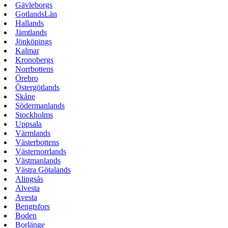
Gävleborgs
GotlandsLän
Hallands
Jämtlands
Jönköpings
Kalmar
Kronobergs
Norrbottens
Örebro
Östergötlands
Skåne
Södermanlands
Stockholms
Uppsala
Värmlands
Västerbottens
Västernorrlands
Västmanlands
Västra Götalands
Alingsås
Alvesta
Avesta
Bengtsfors
Boden
Borlänge