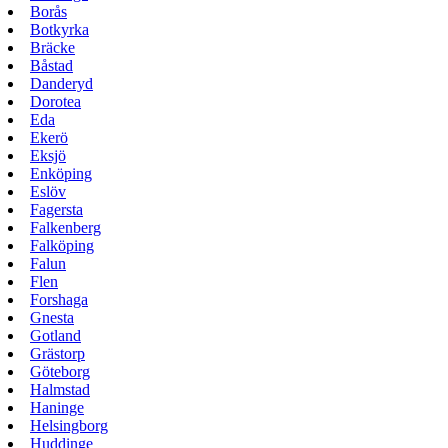
Borås
Botkyrka
Bräcke
Båstad
Danderyd
Dorotea
Eda
Ekerö
Eksjö
Enköping
Eslöv
Fagersta
Falkenberg
Falköping
Falun
Flen
Forshaga
Gnesta
Gotland
Grästorp
Göteborg
Halmstad
Haninge
Helsingborg
Huddinge