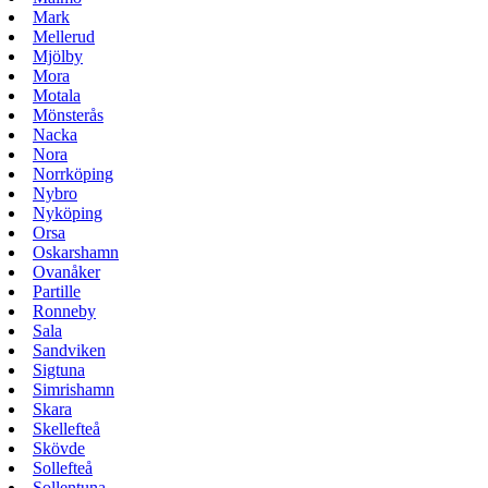
Mark
Mellerud
Mjölby
Mora
Motala
Mönsterås
Nacka
Nora
Norrköping
Nybro
Nyköping
Orsa
Oskarshamn
Ovanåker
Partille
Ronneby
Sala
Sandviken
Sigtuna
Simrishamn
Skara
Skellefteå
Skövde
Sollefteå
Sollentuna