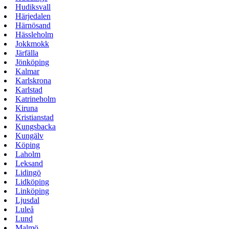
Hudiksvall
Härjedalen
Härnösand
Hässleholm
Jokkmokk
Järfälla
Jönköping
Kalmar
Karlskrona
Karlstad
Katrineholm
Kiruna
Kristianstad
Kungsbacka
Kungälv
Köping
Laholm
Leksand
Lidingö
Lidköping
Linköping
Ljusdal
Luleå
Lund
Malmö