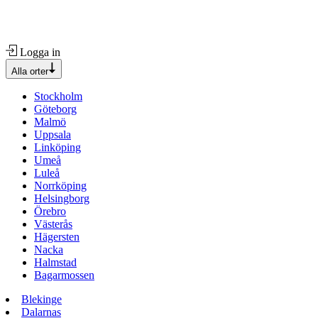
Logga in
Alla orter
Stockholm
Göteborg
Malmö
Uppsala
Linköping
Umeå
Luleå
Norrköping
Helsingborg
Örebro
Västerås
Hägersten
Nacka
Halmstad
Bagarmossen
Blekinge
Dalarnas