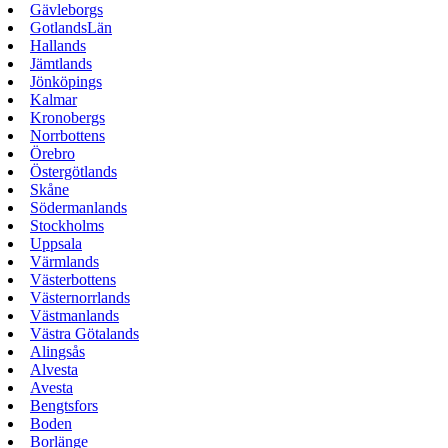
Gävleborgs
GotlandsLän
Hallands
Jämtlands
Jönköpings
Kalmar
Kronobergs
Norrbottens
Örebro
Östergötlands
Skåne
Södermanlands
Stockholms
Uppsala
Värmlands
Västerbottens
Västernorrlands
Västmanlands
Västra Götalands
Alingsås
Alvesta
Avesta
Bengtsfors
Boden
Borlänge