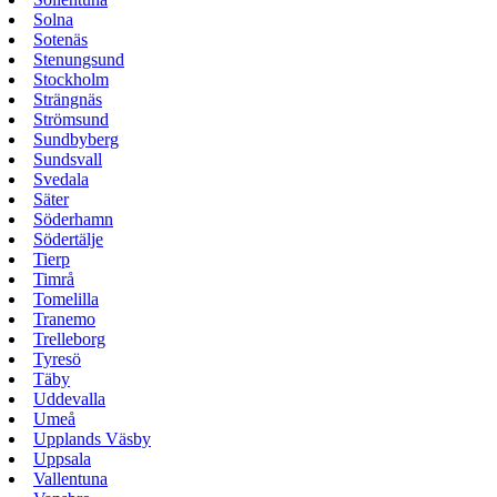
Solna
Sotenäs
Stenungsund
Stockholm
Strängnäs
Strömsund
Sundbyberg
Sundsvall
Svedala
Säter
Söderhamn
Södertälje
Tierp
Timrå
Tomelilla
Tranemo
Trelleborg
Tyresö
Täby
Uddevalla
Umeå
Upplands Väsby
Uppsala
Vallentuna