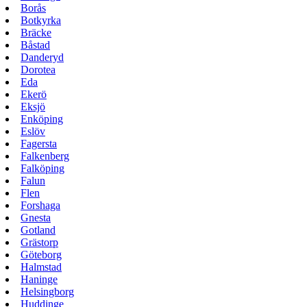
Borås
Botkyrka
Bräcke
Båstad
Danderyd
Dorotea
Eda
Ekerö
Eksjö
Enköping
Eslöv
Fagersta
Falkenberg
Falköping
Falun
Flen
Forshaga
Gnesta
Gotland
Grästorp
Göteborg
Halmstad
Haninge
Helsingborg
Huddinge