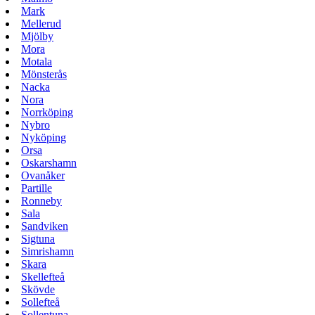
Mark
Mellerud
Mjölby
Mora
Motala
Mönsterås
Nacka
Nora
Norrköping
Nybro
Nyköping
Orsa
Oskarshamn
Ovanåker
Partille
Ronneby
Sala
Sandviken
Sigtuna
Simrishamn
Skara
Skellefteå
Skövde
Sollefteå
Sollentuna