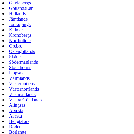
Gävleborgs
GotlandsLän
Hallands
Jämtlands
Jönköpings
Kalmar
Kronobergs
Norrbottens
Örebro
Östergötlands
Skåne
Södermanlands
Stockholms
Uppsala
Värmlands
Västerbottens
Västernorrlands
Västmanlands
Västra Götalands
Alingsås
Alvesta
Avesta
Bengtsfors
Boden
Borlänge