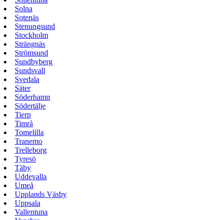
Solna
Sotenäs
Stenungsund
Stockholm
Strängnäs
Strömsund
Sundbyberg
Sundsvall
Svedala
Säter
Söderhamn
Södertälje
Tierp
Timrå
Tomelilla
Tranemo
Trelleborg
Tyresö
Täby
Uddevalla
Umeå
Upplands Väsby
Uppsala
Vallentuna