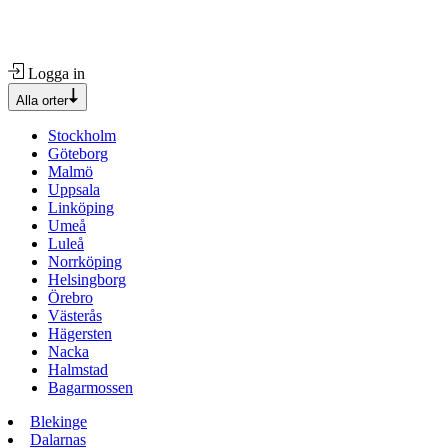
Logga in
Alla orter
Stockholm
Göteborg
Malmö
Uppsala
Linköping
Umeå
Luleå
Norrköping
Helsingborg
Örebro
Västerås
Hägersten
Nacka
Halmstad
Bagarmossen
Blekinge
Dalarnas