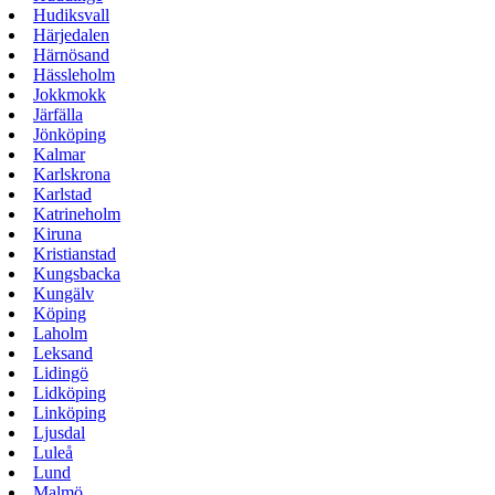
Hudiksvall
Härjedalen
Härnösand
Hässleholm
Jokkmokk
Järfälla
Jönköping
Kalmar
Karlskrona
Karlstad
Katrineholm
Kiruna
Kristianstad
Kungsbacka
Kungälv
Köping
Laholm
Leksand
Lidingö
Lidköping
Linköping
Ljusdal
Luleå
Lund
Malmö