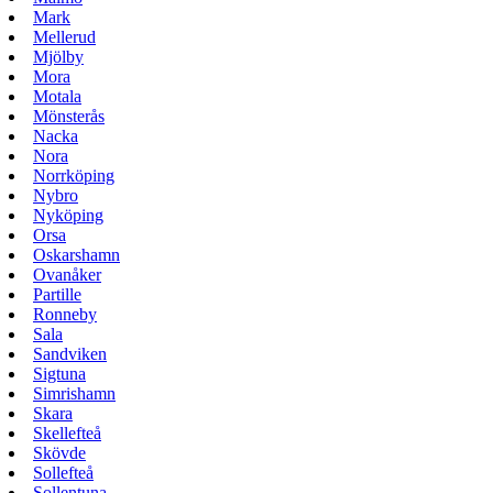
Mark
Mellerud
Mjölby
Mora
Motala
Mönsterås
Nacka
Nora
Norrköping
Nybro
Nyköping
Orsa
Oskarshamn
Ovanåker
Partille
Ronneby
Sala
Sandviken
Sigtuna
Simrishamn
Skara
Skellefteå
Skövde
Sollefteå
Sollentuna