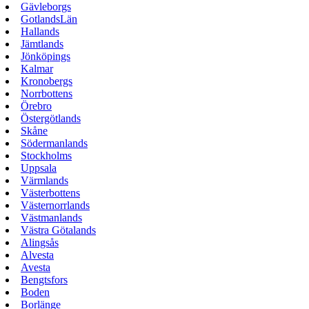
Gävleborgs
GotlandsLän
Hallands
Jämtlands
Jönköpings
Kalmar
Kronobergs
Norrbottens
Örebro
Östergötlands
Skåne
Södermanlands
Stockholms
Uppsala
Värmlands
Västerbottens
Västernorrlands
Västmanlands
Västra Götalands
Alingsås
Alvesta
Avesta
Bengtsfors
Boden
Borlänge