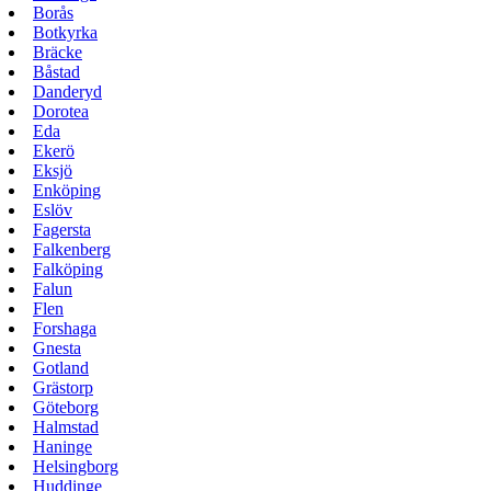
Borås
Botkyrka
Bräcke
Båstad
Danderyd
Dorotea
Eda
Ekerö
Eksjö
Enköping
Eslöv
Fagersta
Falkenberg
Falköping
Falun
Flen
Forshaga
Gnesta
Gotland
Grästorp
Göteborg
Halmstad
Haninge
Helsingborg
Huddinge