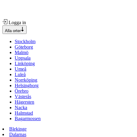
Logga in
Alla orter
Stockholm
Göteborg
Malmö
Uppsala
Linköping
Umeå
Luleå
Norrköping
Helsingborg
Örebro
Västerås
Hägersten
Nacka
Halmstad
Bagarmossen
Blekinge
Dalarnas