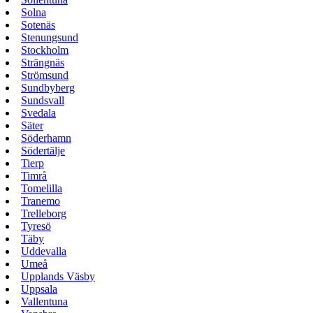
Solna
Sotenäs
Stenungsund
Stockholm
Strängnäs
Strömsund
Sundbyberg
Sundsvall
Svedala
Säter
Söderhamn
Södertälje
Tierp
Timrå
Tomelilla
Tranemo
Trelleborg
Tyresö
Täby
Uddevalla
Umeå
Upplands Väsby
Uppsala
Vallentuna