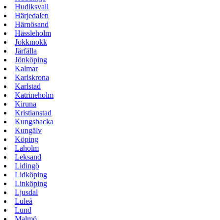
Hudiksvall
Härjedalen
Härnösand
Hässleholm
Jokkmokk
Järfälla
Jönköping
Kalmar
Karlskrona
Karlstad
Katrineholm
Kiruna
Kristianstad
Kungsbacka
Kungälv
Köping
Laholm
Leksand
Lidingö
Lidköping
Linköping
Ljusdal
Luleå
Lund
Malmö