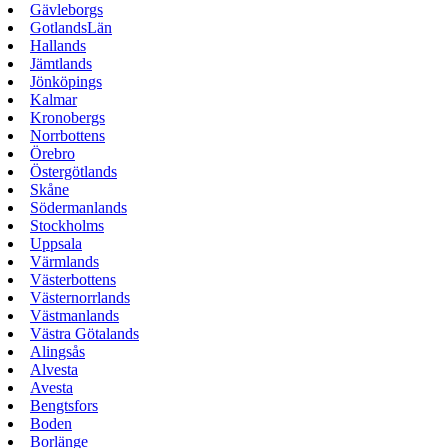
Gävleborgs
GotlandsLän
Hallands
Jämtlands
Jönköpings
Kalmar
Kronobergs
Norrbottens
Örebro
Östergötlands
Skåne
Södermanlands
Stockholms
Uppsala
Värmlands
Västerbottens
Västernorrlands
Västmanlands
Västra Götalands
Alingsås
Alvesta
Avesta
Bengtsfors
Boden
Borlänge