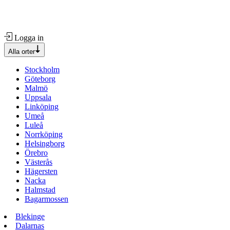
Logga in
Alla orter
Stockholm
Göteborg
Malmö
Uppsala
Linköping
Umeå
Luleå
Norrköping
Helsingborg
Örebro
Västerås
Hägersten
Nacka
Halmstad
Bagarmossen
Blekinge
Dalarnas