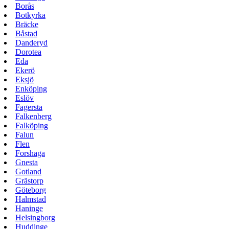
Borås
Botkyrka
Bräcke
Båstad
Danderyd
Dorotea
Eda
Ekerö
Eksjö
Enköping
Eslöv
Fagersta
Falkenberg
Falköping
Falun
Flen
Forshaga
Gnesta
Gotland
Grästorp
Göteborg
Halmstad
Haninge
Helsingborg
Huddinge