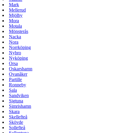
Mark
Mellerud
Mjölby
Mora
Motala
Mönsterås
Nacka
Nora
Norrköping
Nybro
Nyköping
Orsa
Oskarshamn
Ovanåker
Partille
Ronneby
Sala
Sandviken
Sigtuna
Simrishamn
Skara
Skellefteå
Skövde
Sollefteå
Sollentuna