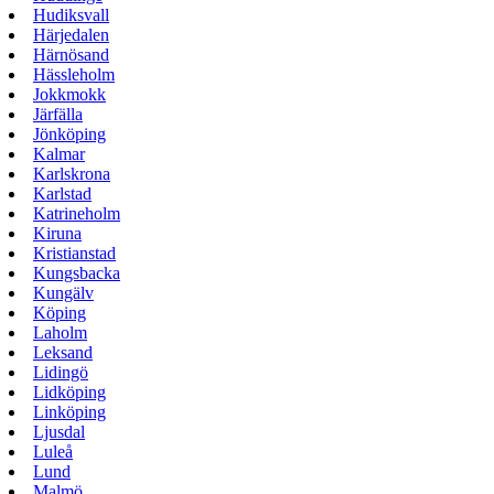
Hudiksvall
Härjedalen
Härnösand
Hässleholm
Jokkmokk
Järfälla
Jönköping
Kalmar
Karlskrona
Karlstad
Katrineholm
Kiruna
Kristianstad
Kungsbacka
Kungälv
Köping
Laholm
Leksand
Lidingö
Lidköping
Linköping
Ljusdal
Luleå
Lund
Malmö