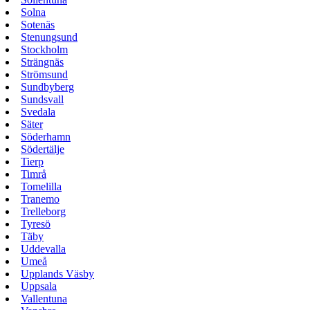
Solna
Sotenäs
Stenungsund
Stockholm
Strängnäs
Strömsund
Sundbyberg
Sundsvall
Svedala
Säter
Söderhamn
Södertälje
Tierp
Timrå
Tomelilla
Tranemo
Trelleborg
Tyresö
Täby
Uddevalla
Umeå
Upplands Väsby
Uppsala
Vallentuna