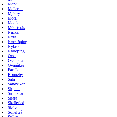
Mark
Mellerud
Mjölby
Mora
Motala
Mönsterås
Nacka
Nora
Norrköping
Nybro
Nyköping
Orsa
Oskarshamn
Ovanåker
Partille
Ronneby
Sala
Sandviken
Sigtuna
Simrishamn
Skara
Skellefteå
Skövde
Sollefteå
Sollentuna