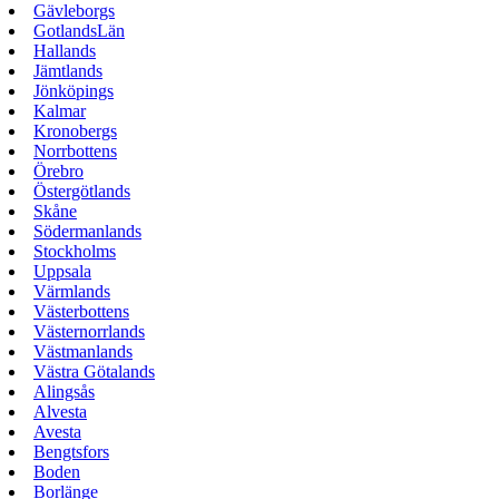
Gävleborgs
GotlandsLän
Hallands
Jämtlands
Jönköpings
Kalmar
Kronobergs
Norrbottens
Örebro
Östergötlands
Skåne
Södermanlands
Stockholms
Uppsala
Värmlands
Västerbottens
Västernorrlands
Västmanlands
Västra Götalands
Alingsås
Alvesta
Avesta
Bengtsfors
Boden
Borlänge