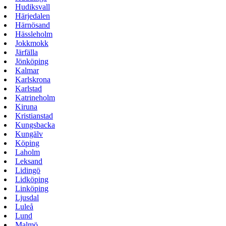
Hudiksvall
Härjedalen
Härnösand
Hässleholm
Jokkmokk
Järfälla
Jönköping
Kalmar
Karlskrona
Karlstad
Katrineholm
Kiruna
Kristianstad
Kungsbacka
Kungälv
Köping
Laholm
Leksand
Lidingö
Lidköping
Linköping
Ljusdal
Luleå
Lund
Malmö