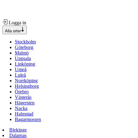
Logga in
Alla orter
Stockholm
Göteborg
Malmö
Uppsala
Linköping
Umeå
Luleå
Norrköping
Helsingborg
Örebro
Västerås
Hägersten
Nacka
Halmstad
Bagarmossen
Blekinge
Dalarnas