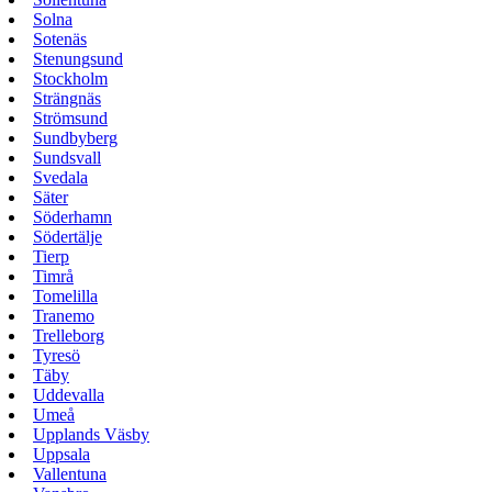
Solna
Sotenäs
Stenungsund
Stockholm
Strängnäs
Strömsund
Sundbyberg
Sundsvall
Svedala
Säter
Söderhamn
Södertälje
Tierp
Timrå
Tomelilla
Tranemo
Trelleborg
Tyresö
Täby
Uddevalla
Umeå
Upplands Väsby
Uppsala
Vallentuna