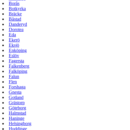
Borås
Botkyrka
Bräcke
Båstad
Danderyd
Dorotea
Eda
Ekerö
Eksjö
Enköping
Eslöv
Fagersta
Falkenberg
Falköping
Falun
Flen
Forshaga
Gnesta
Gotland
Grästorp
Göteborg
Halmstad
Haninge
Helsingborg
Huddinge