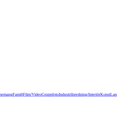
nemang
Familj
Film/Video
Gruppfoto
Industri
Inredning/Interiör
Konst
Lan