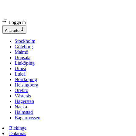
Logga in
Alla orter
Stockholm
Göteborg
Malmö
Uppsala
Linköping
Umeå
Luleå
Norrköping
Helsingborg
Örebro
Västerås
Hägersten
Nacka
Halmstad
Bagarmossen
Blekinge
Dalarnas