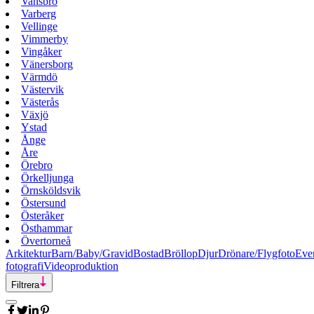
Vansbro
Varberg
Vellinge
Vimmerby
Vingåker
Vänersborg
Värmdö
Västervik
Västerås
Växjö
Ystad
Ånge
Åre
Örebro
Örkelljunga
Örnsköldsvik
Östersund
Österåker
Östhammar
Övertorneå
Arkitektur
Barn/Baby/Gravid
Bostad
Bröllop
Djur
Drönare/Flygfoto
Eve
fotografi
Videoproduktion
Filtrera