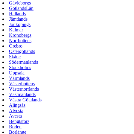
Gävleborgs
GotlandsLän
Hallands
Jämtlands
Jönköpings
Kalmar
Kronobergs
Norrbottens
Örebro
Östergötlands
Skåne
Södermanlands
Stockholms
Uppsala
Värmlands
Västerbottens
Västernorrlands
Västmanlands
Västra Götalands
Alingsås
Alvesta
Avesta
Bengtsfors
Boden
Borlänge