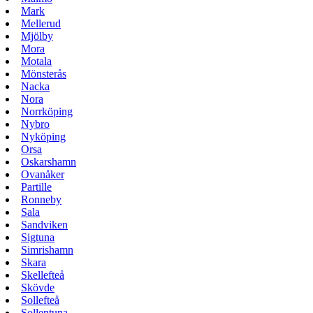
Mark
Mellerud
Mjölby
Mora
Motala
Mönsterås
Nacka
Nora
Norrköping
Nybro
Nyköping
Orsa
Oskarshamn
Ovanåker
Partille
Ronneby
Sala
Sandviken
Sigtuna
Simrishamn
Skara
Skellefteå
Skövde
Sollefteå
Sollentuna