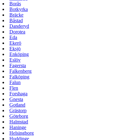
Borås
Botkyrka
Bräcke
Båstad
Danderyd
Dorotea
Eda
Ekerö
Eksjö
Enköping
Eslöv
Fagersta
Falkenberg
Falköping
Falun
Flen
Forshaga
Gnesta
Gotland
Grästorp
Göteborg
Halmstad
Haninge
Helsingborg
Huddinge