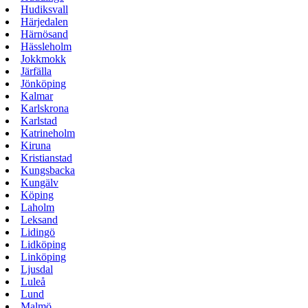
Hudiksvall
Härjedalen
Härnösand
Hässleholm
Jokkmokk
Järfälla
Jönköping
Kalmar
Karlskrona
Karlstad
Katrineholm
Kiruna
Kristianstad
Kungsbacka
Kungälv
Köping
Laholm
Leksand
Lidingö
Lidköping
Linköping
Ljusdal
Luleå
Lund
Malmö