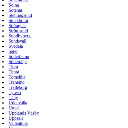
Solna
Sotenäs
Stenungsund
Stockholm
Strängnäs
Strömsund
Sundbyberg
Sundsvall
Svedala
Säter
Söderhamn
Södertälje
Tierp
Timrå
Tomelilla
Tranemo
Trelleborg
Tyresö
Täby
Uddevalla
Umeå
Upplands Väsby
Uppsala
Vallentuna