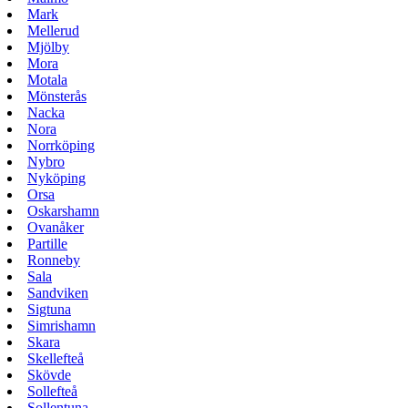
Mark
Mellerud
Mjölby
Mora
Motala
Mönsterås
Nacka
Nora
Norrköping
Nybro
Nyköping
Orsa
Oskarshamn
Ovanåker
Partille
Ronneby
Sala
Sandviken
Sigtuna
Simrishamn
Skara
Skellefteå
Skövde
Sollefteå
Sollentuna