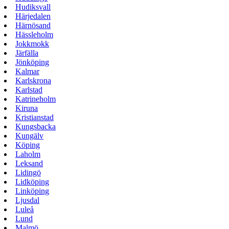
Hudiksvall
Härjedalen
Härnösand
Hässleholm
Jokkmokk
Järfälla
Jönköping
Kalmar
Karlskrona
Karlstad
Katrineholm
Kiruna
Kristianstad
Kungsbacka
Kungälv
Köping
Laholm
Leksand
Lidingö
Lidköping
Linköping
Ljusdal
Luleå
Lund
Malmö