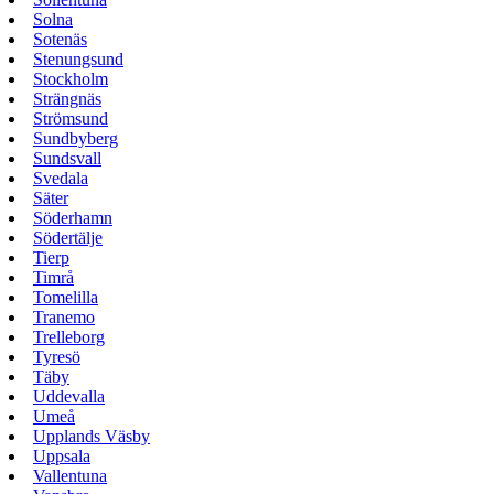
Solna
Sotenäs
Stenungsund
Stockholm
Strängnäs
Strömsund
Sundbyberg
Sundsvall
Svedala
Säter
Söderhamn
Södertälje
Tierp
Timrå
Tomelilla
Tranemo
Trelleborg
Tyresö
Täby
Uddevalla
Umeå
Upplands Väsby
Uppsala
Vallentuna