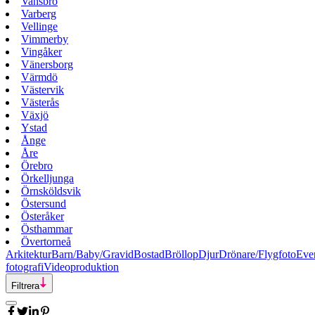
Vansbro
Varberg
Vellinge
Vimmerby
Vingåker
Vänersborg
Värmdö
Västervik
Västerås
Växjö
Ystad
Ånge
Åre
Örebro
Örkelljunga
Örnsköldsvik
Östersund
Österåker
Östhammar
Övertorneå
Arkitektur
Barn/Baby/Gravid
Bostad
Bröllop
Djur
Drönare/Flygfoto
Eve
fotografi
Videoproduktion
Filtrera