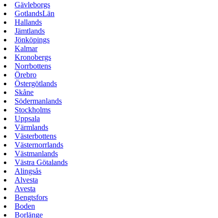
Gävleborgs
GotlandsLän
Hallands
Jämtlands
Jönköpings
Kalmar
Kronobergs
Norrbottens
Örebro
Östergötlands
Skåne
Södermanlands
Stockholms
Uppsala
Värmlands
Västerbottens
Västernorrlands
Västmanlands
Västra Götalands
Alingsås
Alvesta
Avesta
Bengtsfors
Boden
Borlänge