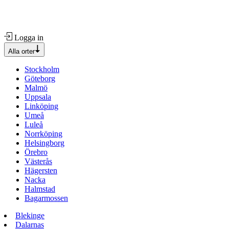
Logga in
Alla orter
Stockholm
Göteborg
Malmö
Uppsala
Linköping
Umeå
Luleå
Norrköping
Helsingborg
Örebro
Västerås
Hägersten
Nacka
Halmstad
Bagarmossen
Blekinge
Dalarnas