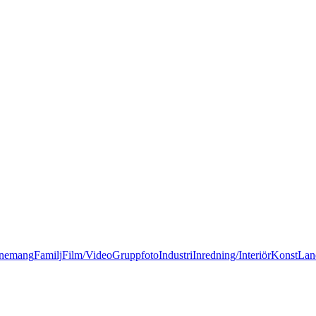
nemang
Familj
Film/Video
Gruppfoto
Industri
Inredning/Interiör
Konst
Lan