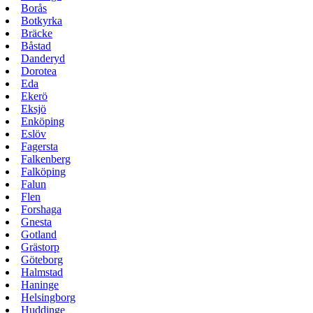
Borås
Botkyrka
Bräcke
Båstad
Danderyd
Dorotea
Eda
Ekerö
Eksjö
Enköping
Eslöv
Fagersta
Falkenberg
Falköping
Falun
Flen
Forshaga
Gnesta
Gotland
Grästorp
Göteborg
Halmstad
Haninge
Helsingborg
Huddinge