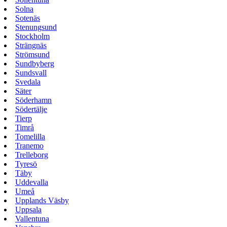
Solna
Sotenäs
Stenungsund
Stockholm
Strängnäs
Strömsund
Sundbyberg
Sundsvall
Svedala
Säter
Söderhamn
Södertälje
Tierp
Timrå
Tomelilla
Tranemo
Trelleborg
Tyresö
Täby
Uddevalla
Umeå
Upplands Väsby
Uppsala
Vallentuna