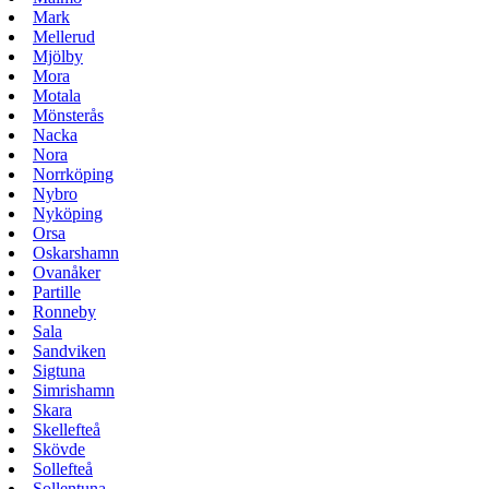
Mark
Mellerud
Mjölby
Mora
Motala
Mönsterås
Nacka
Nora
Norrköping
Nybro
Nyköping
Orsa
Oskarshamn
Ovanåker
Partille
Ronneby
Sala
Sandviken
Sigtuna
Simrishamn
Skara
Skellefteå
Skövde
Sollefteå
Sollentuna