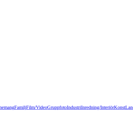
nemang
Familj
Film/Video
Gruppfoto
Industri
Inredning/Interiör
Konst
Lan