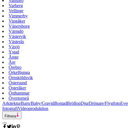
Vansbro
Varberg
Vellinge
Vimmerby
Vingåker
Vänersborg
Värmdö
Västervik
Västerås
Växjö
Ystad
Ånge
Åre
Örebro
Örkelljunga
Örnsköldsvik
Östersund
Österåker
Östhammar
Övertorneå
Arkitektur
Barn/Baby/Gravid
Bostad
Bröllop
Djur
Drönare/Flygfoto
Eve
fotografi
Videoproduktion
Filtrera