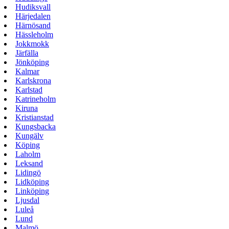
Hudiksvall
Härjedalen
Härnösand
Hässleholm
Jokkmokk
Järfälla
Jönköping
Kalmar
Karlskrona
Karlstad
Katrineholm
Kiruna
Kristianstad
Kungsbacka
Kungälv
Köping
Laholm
Leksand
Lidingö
Lidköping
Linköping
Ljusdal
Luleå
Lund
Malmö