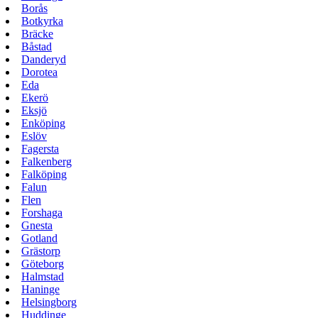
Borås
Botkyrka
Bräcke
Båstad
Danderyd
Dorotea
Eda
Ekerö
Eksjö
Enköping
Eslöv
Fagersta
Falkenberg
Falköping
Falun
Flen
Forshaga
Gnesta
Gotland
Grästorp
Göteborg
Halmstad
Haninge
Helsingborg
Huddinge