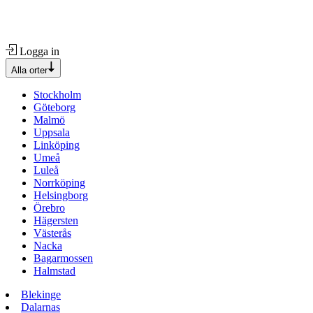
Logga in
Alla orter
Stockholm
Göteborg
Malmö
Uppsala
Linköping
Umeå
Luleå
Norrköping
Helsingborg
Örebro
Hägersten
Västerås
Nacka
Bagarmossen
Halmstad
Blekinge
Dalarnas