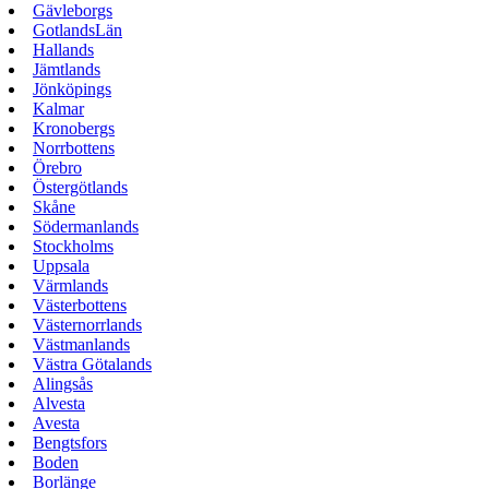
Gävleborgs
GotlandsLän
Hallands
Jämtlands
Jönköpings
Kalmar
Kronobergs
Norrbottens
Örebro
Östergötlands
Skåne
Södermanlands
Stockholms
Uppsala
Värmlands
Västerbottens
Västernorrlands
Västmanlands
Västra Götalands
Alingsås
Alvesta
Avesta
Bengtsfors
Boden
Borlänge