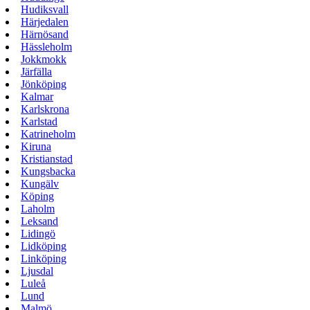
Hudiksvall
Härjedalen
Härnösand
Hässleholm
Jokkmokk
Järfälla
Jönköping
Kalmar
Karlskrona
Karlstad
Katrineholm
Kiruna
Kristianstad
Kungsbacka
Kungälv
Köping
Laholm
Leksand
Lidingö
Lidköping
Linköping
Ljusdal
Luleå
Lund
Malmö