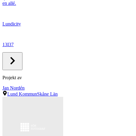
en allé.
Lundicity
13I37
Projekt av
Jan Nordén
Lund Kommun
Skåne Län