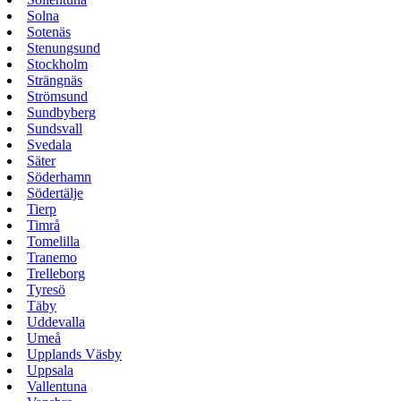
Solna
Sotenäs
Stenungsund
Stockholm
Strängnäs
Strömsund
Sundbyberg
Sundsvall
Svedala
Säter
Söderhamn
Södertälje
Tierp
Timrå
Tomelilla
Tranemo
Trelleborg
Tyresö
Täby
Uddevalla
Umeå
Upplands Väsby
Uppsala
Vallentuna