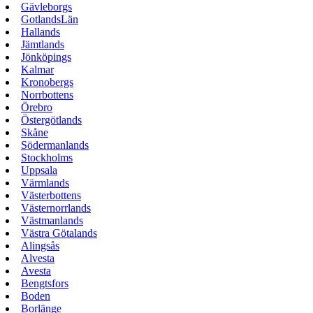
Gävleborgs
GotlandsLän
Hallands
Jämtlands
Jönköpings
Kalmar
Kronobergs
Norrbottens
Örebro
Östergötlands
Skåne
Södermanlands
Stockholms
Uppsala
Värmlands
Västerbottens
Västernorrlands
Västmanlands
Västra Götalands
Alingsås
Alvesta
Avesta
Bengtsfors
Boden
Borlänge