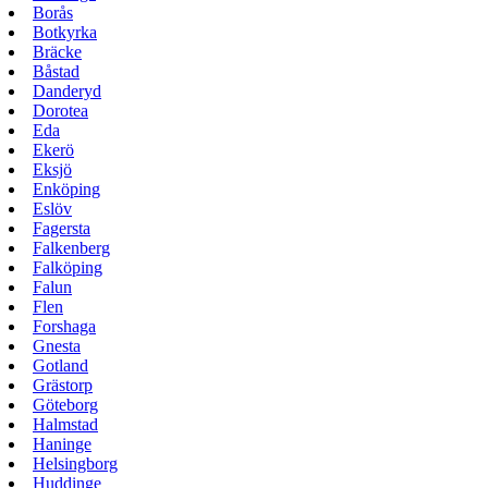
Borås
Botkyrka
Bräcke
Båstad
Danderyd
Dorotea
Eda
Ekerö
Eksjö
Enköping
Eslöv
Fagersta
Falkenberg
Falköping
Falun
Flen
Forshaga
Gnesta
Gotland
Grästorp
Göteborg
Halmstad
Haninge
Helsingborg
Huddinge