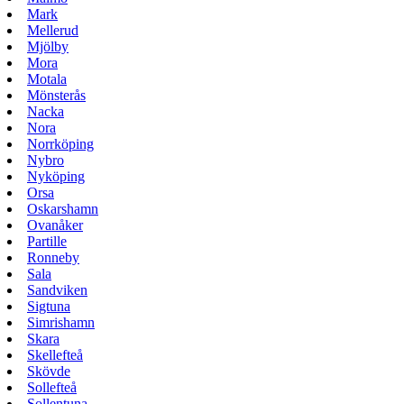
Mark
Mellerud
Mjölby
Mora
Motala
Mönsterås
Nacka
Nora
Norrköping
Nybro
Nyköping
Orsa
Oskarshamn
Ovanåker
Partille
Ronneby
Sala
Sandviken
Sigtuna
Simrishamn
Skara
Skellefteå
Skövde
Sollefteå
Sollentuna