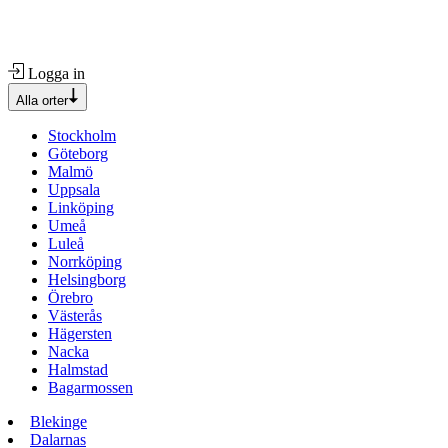
Logga in
Alla orter
Stockholm
Göteborg
Malmö
Uppsala
Linköping
Umeå
Luleå
Norrköping
Helsingborg
Örebro
Västerås
Hägersten
Nacka
Halmstad
Bagarmossen
Blekinge
Dalarnas