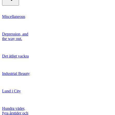
Miscellaneous
Depression, and
the way out.
Det ätligt vackra
Industrial Beauty
Lund i City
Hundra väder,
fyra årstider och