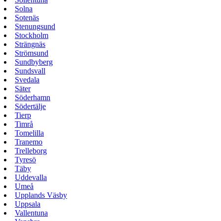
Solna
Sotenäs
Stenungsund
Stockholm
Strängnäs
Strömsund
Sundbyberg
Sundsvall
Svedala
Säter
Söderhamn
Södertälje
Tierp
Timrå
Tomelilla
Tranemo
Trelleborg
Tyresö
Täby
Uddevalla
Umeå
Upplands Väsby
Uppsala
Vallentuna