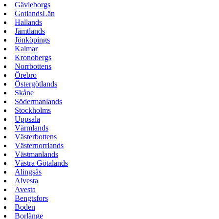
Gävleborgs
GotlandsLän
Hallands
Jämtlands
Jönköpings
Kalmar
Kronobergs
Norrbottens
Örebro
Östergötlands
Skåne
Södermanlands
Stockholms
Uppsala
Värmlands
Västerbottens
Västernorrlands
Västmanlands
Västra Götalands
Alingsås
Alvesta
Avesta
Bengtsfors
Boden
Borlänge