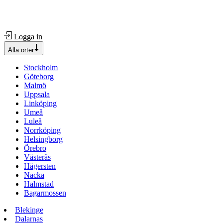
Logga in
Alla orter
Stockholm
Göteborg
Malmö
Uppsala
Linköping
Umeå
Luleå
Norrköping
Helsingborg
Örebro
Västerås
Hägersten
Nacka
Halmstad
Bagarmossen
Blekinge
Dalarnas