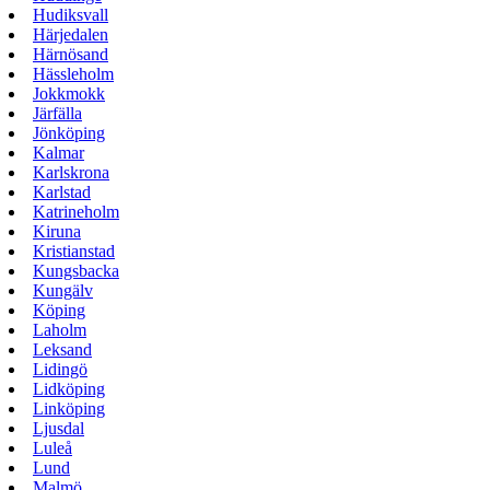
Hudiksvall
Härjedalen
Härnösand
Hässleholm
Jokkmokk
Järfälla
Jönköping
Kalmar
Karlskrona
Karlstad
Katrineholm
Kiruna
Kristianstad
Kungsbacka
Kungälv
Köping
Laholm
Leksand
Lidingö
Lidköping
Linköping
Ljusdal
Luleå
Lund
Malmö