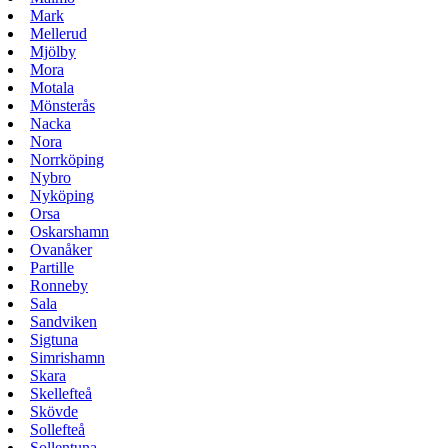
Mark
Mellerud
Mjölby
Mora
Motala
Mönsterås
Nacka
Nora
Norrköping
Nybro
Nyköping
Orsa
Oskarshamn
Ovanåker
Partille
Ronneby
Sala
Sandviken
Sigtuna
Simrishamn
Skara
Skellefteå
Skövde
Sollefteå
Sollentuna