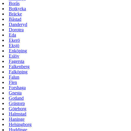
Borås
Botkyrka
Bräcke
Båstad
Danderyd
Dorotea
Eda
Ekerö
Eksjö
Enköping
Eslöv
Fagersta
Falkenberg
Falköping
Falun
Flen
Forshaga
Gnesta
Gotland
Grästorp
Göteborg
Halmstad
Haninge
Helsingborg
Huddinge