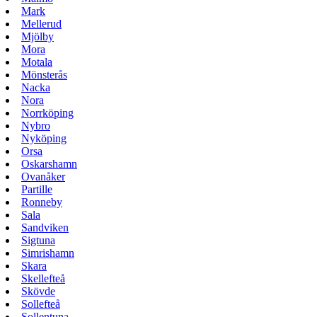
Mark
Mellerud
Mjölby
Mora
Motala
Mönsterås
Nacka
Nora
Norrköping
Nybro
Nyköping
Orsa
Oskarshamn
Ovanåker
Partille
Ronneby
Sala
Sandviken
Sigtuna
Simrishamn
Skara
Skellefteå
Skövde
Sollefteå
Sollentuna