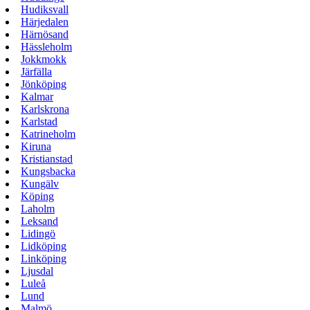
Hudiksvall
Härjedalen
Härnösand
Hässleholm
Jokkmokk
Järfälla
Jönköping
Kalmar
Karlskrona
Karlstad
Katrineholm
Kiruna
Kristianstad
Kungsbacka
Kungälv
Köping
Laholm
Leksand
Lidingö
Lidköping
Linköping
Ljusdal
Luleå
Lund
Malmö