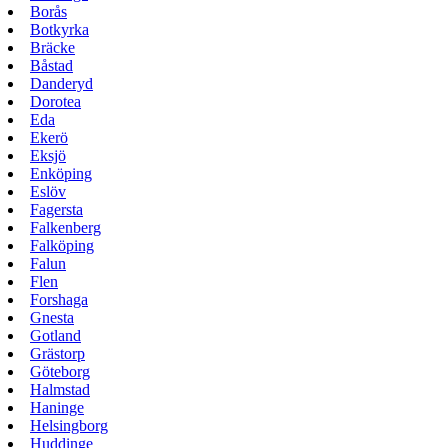
Borås
Botkyrka
Bräcke
Båstad
Danderyd
Dorotea
Eda
Ekerö
Eksjö
Enköping
Eslöv
Fagersta
Falkenberg
Falköping
Falun
Flen
Forshaga
Gnesta
Gotland
Grästorp
Göteborg
Halmstad
Haninge
Helsingborg
Huddinge