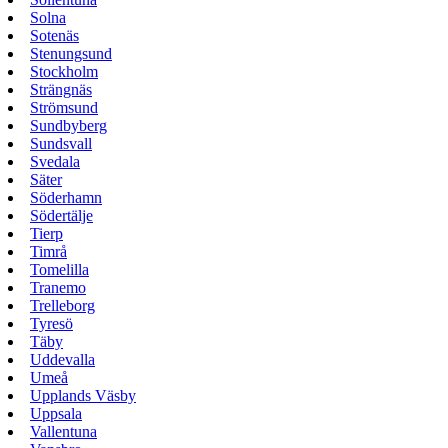
Solna
Sotenäs
Stenungsund
Stockholm
Strängnäs
Strömsund
Sundbyberg
Sundsvall
Svedala
Säter
Söderhamn
Södertälje
Tierp
Timrå
Tomelilla
Tranemo
Trelleborg
Tyresö
Täby
Uddevalla
Umeå
Upplands Väsby
Uppsala
Vallentuna