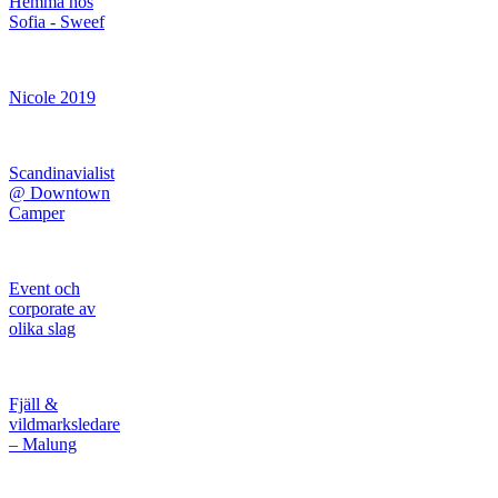
Hemma hos
Sofia - Sweef
Nicole 2019
Scandinavialist
@ Downtown
Camper
Event och
corporate av
olika slag
Fjäll &
vildmarksledare
– Malung