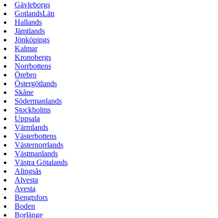
Gävleborgs
GotlandsLän
Hallands
Jämtlands
Jönköpings
Kalmar
Kronobergs
Norrbottens
Örebro
Östergötlands
Skåne
Södermanlands
Stockholms
Uppsala
Värmlands
Västerbottens
Västernorrlands
Västmanlands
Västra Götalands
Alingsås
Alvesta
Avesta
Bengtsfors
Boden
Borlänge