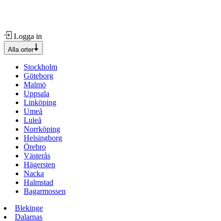
Logga in
Alla orter
Stockholm
Göteborg
Malmö
Uppsala
Linköping
Umeå
Luleå
Norrköping
Helsingborg
Örebro
Västerås
Hägersten
Nacka
Halmstad
Bagarmossen
Blekinge
Dalarnas