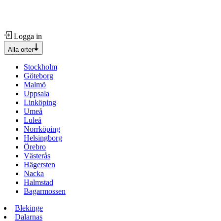
Logga in
Alla orter
Stockholm
Göteborg
Malmö
Uppsala
Linköping
Umeå
Luleå
Norrköping
Helsingborg
Örebro
Västerås
Hägersten
Nacka
Halmstad
Bagarmossen
Blekinge
Dalarnas