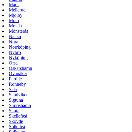
Mark
Mellerud
Mjölby
Mora
Motala
Mönsterås
Nacka
Nora
Norrköping
Nybro
Nyköping
Orsa
Oskarshamn
Ovanåker
Partille
Ronneby
Sala
Sandviken
Sigtuna
Simrishamn
Skara
Skellefteå
Skövde
Sollefteå
Sollentuna