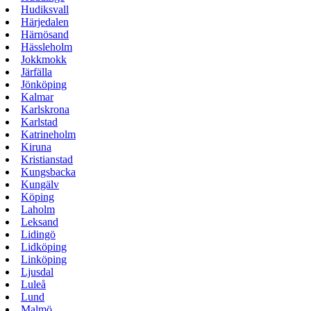
Hudiksvall
Härjedalen
Härnösand
Hässleholm
Jokkmokk
Järfälla
Jönköping
Kalmar
Karlskrona
Karlstad
Katrineholm
Kiruna
Kristianstad
Kungsbacka
Kungälv
Köping
Laholm
Leksand
Lidingö
Lidköping
Linköping
Ljusdal
Luleå
Lund
Malmö