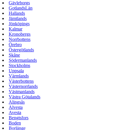
Gävleborgs
GotlandsLän
Hallands
Jämtlands
Jönköpings
Kalmar
Kronobergs
Norrbottens
Örebro
Östergötlands
Skåne
Södermanlands
Stockholms
Uppsala
Värmlands
Västerbottens
Västernorrlands
Västmanlands
Västra Götalands
Alingsås
Alvesta
Avesta
Bengtsfors
Boden
Borlänge