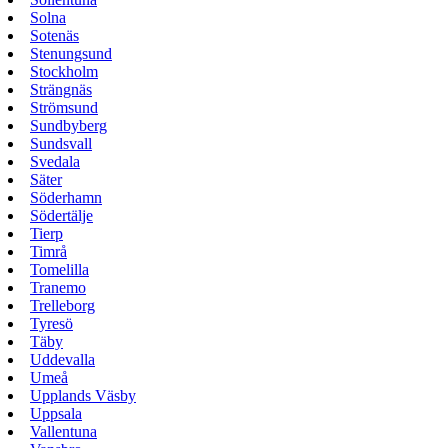
Solna
Sotenäs
Stenungsund
Stockholm
Strängnäs
Strömsund
Sundbyberg
Sundsvall
Svedala
Säter
Söderhamn
Södertälje
Tierp
Timrå
Tomelilla
Tranemo
Trelleborg
Tyresö
Täby
Uddevalla
Umeå
Upplands Väsby
Uppsala
Vallentuna