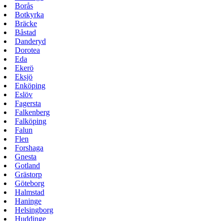
Borås
Botkyrka
Bräcke
Båstad
Danderyd
Dorotea
Eda
Ekerö
Eksjö
Enköping
Eslöv
Fagersta
Falkenberg
Falköping
Falun
Flen
Forshaga
Gnesta
Gotland
Grästorp
Göteborg
Halmstad
Haninge
Helsingborg
Huddinge