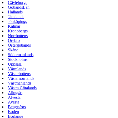
Gävleborgs
GotlandsLän
Hallands
Jämtlands
Jönköpings
Kalmar
Kronobergs
Norrbottens
Örebro
Östergötlands
Skåne
Södermanlands
Stockholms
Uppsala
Värmlands
Västerbottens
Västernorrlands
Västmanlands
Västra Götalands
Alingsås
Alvesta
Avesta
Bengtsfors
Boden
Borlänge