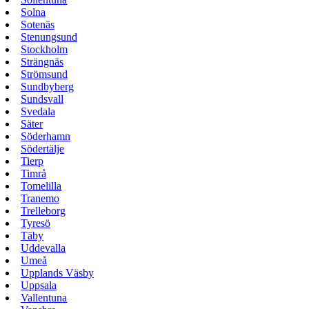
Solna
Sotenäs
Stenungsund
Stockholm
Strängnäs
Strömsund
Sundbyberg
Sundsvall
Svedala
Säter
Söderhamn
Södertälje
Tierp
Timrå
Tomelilla
Tranemo
Trelleborg
Tyresö
Täby
Uddevalla
Umeå
Upplands Väsby
Uppsala
Vallentuna