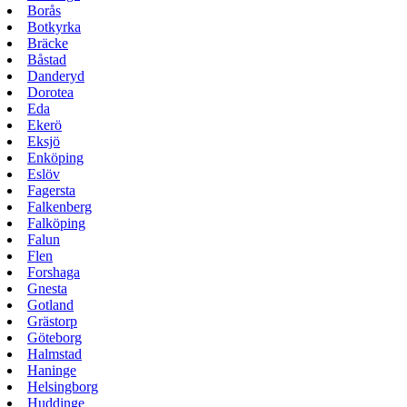
Borås
Botkyrka
Bräcke
Båstad
Danderyd
Dorotea
Eda
Ekerö
Eksjö
Enköping
Eslöv
Fagersta
Falkenberg
Falköping
Falun
Flen
Forshaga
Gnesta
Gotland
Grästorp
Göteborg
Halmstad
Haninge
Helsingborg
Huddinge