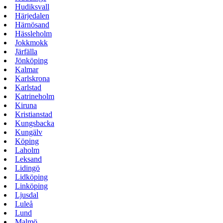
Hudiksvall
Härjedalen
Härnösand
Hässleholm
Jokkmokk
Järfälla
Jönköping
Kalmar
Karlskrona
Karlstad
Katrineholm
Kiruna
Kristianstad
Kungsbacka
Kungälv
Köping
Laholm
Leksand
Lidingö
Lidköping
Linköping
Ljusdal
Luleå
Lund
Malmö