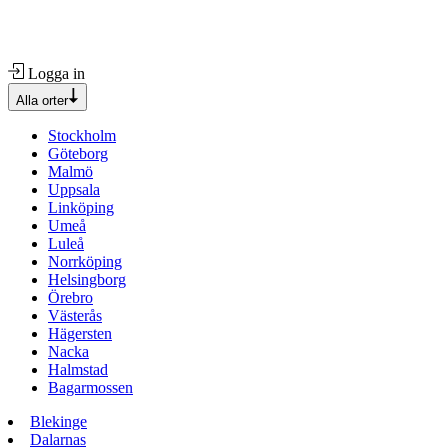
Logga in
Alla orter
Stockholm
Göteborg
Malmö
Uppsala
Linköping
Umeå
Luleå
Norrköping
Helsingborg
Örebro
Västerås
Hägersten
Nacka
Halmstad
Bagarmossen
Blekinge
Dalarnas