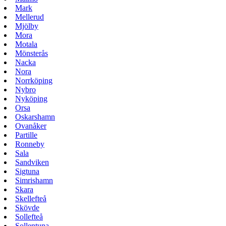
Mark
Mellerud
Mjölby
Mora
Motala
Mönsterås
Nacka
Nora
Norrköping
Nybro
Nyköping
Orsa
Oskarshamn
Ovanåker
Partille
Ronneby
Sala
Sandviken
Sigtuna
Simrishamn
Skara
Skellefteå
Skövde
Sollefteå
Sollentuna