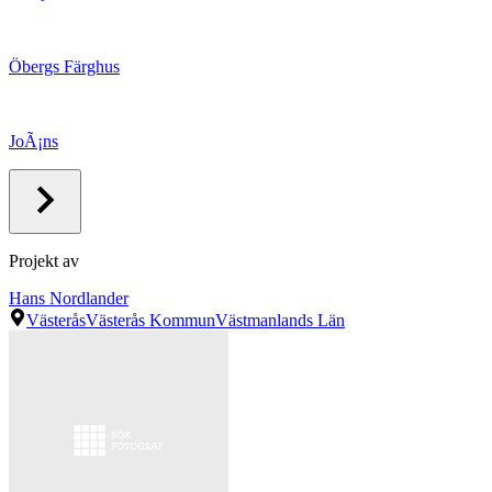
Öbergs Färghus
JoÃ¡ns
Projekt av
Hans Nordlander
Västerås
Västerås Kommun
Västmanlands Län