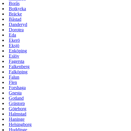
Borås
Botkyrka
Bräcke
Båstad
Danderyd
Dorotea
Eda
Ekerö
Eksjö
Enköping
Eslöv
Fagersta
Falkenberg
Falköping
Falun
Flen
Forshaga
Gnesta
Gotland
Grästorp
Göteborg
Halmstad
Haninge
Helsingborg
Huddinge