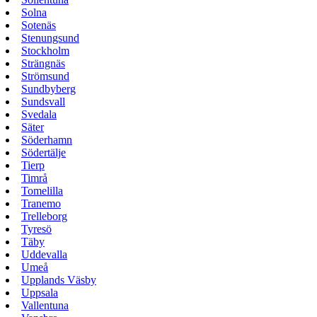
Solna
Sotenäs
Stenungsund
Stockholm
Strängnäs
Strömsund
Sundbyberg
Sundsvall
Svedala
Säter
Söderhamn
Södertälje
Tierp
Timrå
Tomelilla
Tranemo
Trelleborg
Tyresö
Täby
Uddevalla
Umeå
Upplands Väsby
Uppsala
Vallentuna