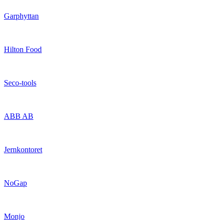
Garphyttan
Hilton Food
Seco-tools
ABB AB
Jernkontoret
NoGap
Monjo