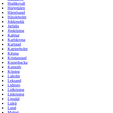
Hudiksvall
Härjedalen
Härnösand
Hässleholm
Jokkmokk
Järfälla
Jönköping
Kalmar
Karlskrona
Karlstad
Katrineholm
Kiruna
Kristianstad
Kungsbacka
Kungälv
Köping
Laholm
Leksand
Lidingö
Lidköping
Linköping
Ljusdal
Luleå
Lund
Malmö