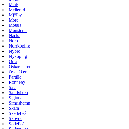
Mark
Mellerud
Mjölby
Mora
Motala
Mönsterås
Nacka
Nora
Norrköping
Nybro
Nyköping
Orsa
Oskarshamn
Ovanåker
Partille
Ronneby
Sala
Sandviken
Sigtuna
Simrishamn
Skara
Skellefteå
Skövde
Sollefteå
Sollentuna