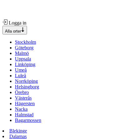
Logga in
Alla orter
Stockholm
Göteborg
Malmö
Uppsala
Linköping
Umeå
Luleå
Norrköping
Helsingborg
Örebro
Västerås
Hägersten
Nacka
Halmstad
Bagarmossen
Blekinge
Dalarnas