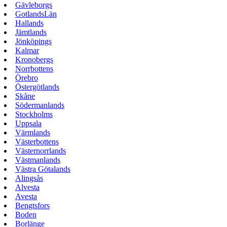
Gävleborgs
GotlandsLän
Hallands
Jämtlands
Jönköpings
Kalmar
Kronobergs
Norrbottens
Örebro
Östergötlands
Skåne
Södermanlands
Stockholms
Uppsala
Värmlands
Västerbottens
Västernorrlands
Västmanlands
Västra Götalands
Alingsås
Alvesta
Avesta
Bengtsfors
Boden
Borlänge