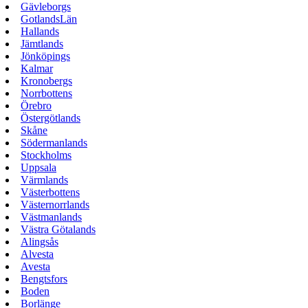
Gävleborgs
GotlandsLän
Hallands
Jämtlands
Jönköpings
Kalmar
Kronobergs
Norrbottens
Örebro
Östergötlands
Skåne
Södermanlands
Stockholms
Uppsala
Värmlands
Västerbottens
Västernorrlands
Västmanlands
Västra Götalands
Alingsås
Alvesta
Avesta
Bengtsfors
Boden
Borlänge