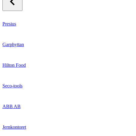
Presius
Garphyttan
Hilton Food
Seco-tools
ABB AB
Jernkontoret