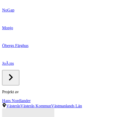
NoGap
Monjo
Öbergs Färghus
JoÃ¡ns
Projekt av
Hans Nordlander
Västerås
Västerås Kommun
Västmanlands Län