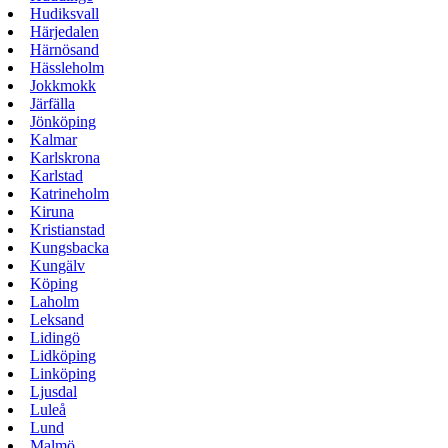
Hudiksvall
Härjedalen
Härnösand
Hässleholm
Jokkmokk
Järfälla
Jönköping
Kalmar
Karlskrona
Karlstad
Katrineholm
Kiruna
Kristianstad
Kungsbacka
Kungälv
Köping
Laholm
Leksand
Lidingö
Lidköping
Linköping
Ljusdal
Luleå
Lund
Malmö