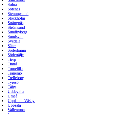
Solna
Sotenäs
Stenungsund
Stockholm
Strängnäs
Strömsund
Sundbyberg
Sundsvall
Svedala
Säter
Söderhamn
Södertälje
Tierp
Timrå
Tomelilla
Tranemo
Trelleborg
Tyresö
Täby
Uddevalla
Umeå
Upplands Väsby
Uppsala
Vallentuna