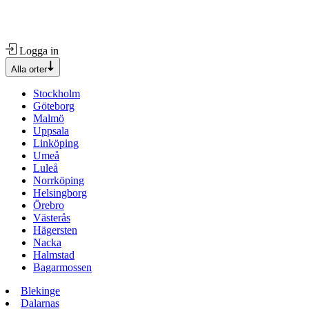
Logga in
Alla orter
Stockholm
Göteborg
Malmö
Uppsala
Linköping
Umeå
Luleå
Norrköping
Helsingborg
Örebro
Västerås
Hägersten
Nacka
Halmstad
Bagarmossen
Blekinge
Dalarnas