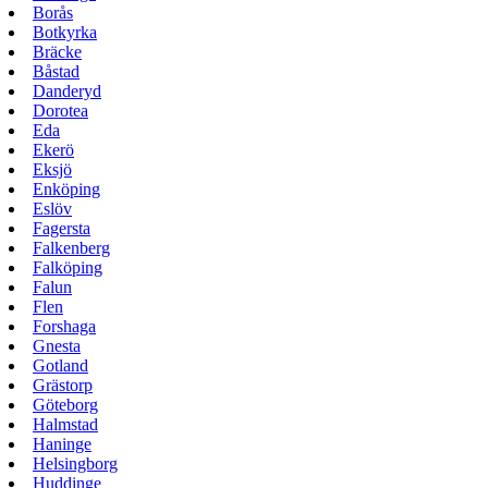
Borås
Botkyrka
Bräcke
Båstad
Danderyd
Dorotea
Eda
Ekerö
Eksjö
Enköping
Eslöv
Fagersta
Falkenberg
Falköping
Falun
Flen
Forshaga
Gnesta
Gotland
Grästorp
Göteborg
Halmstad
Haninge
Helsingborg
Huddinge