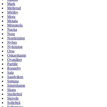
Mark
Mellerud
Mjölby
Mora
Motala
Mönsterås
Nacka
Nora
Norrköping
Nybro
Nyköping
Orsa
Oskarshamn
Ovanåker
Partille
Ronneby
Sala
Sandviken
Sigtuna
Simrishamn
Skara
Skellefteå
Skövde
Sollefteå
Sollentuna