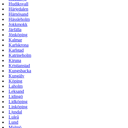
Hudiksvall
Härjedalen
Härnösand
Hässleholm
Jokkmokk
Järfälla
Jönköping
Kalmar
Karlskrona
Karlstad
Katrineholm
Kiruna
Kristianstad
Kungsbacka
Kungälv
Köping
Laholm
Leksand
Lidingö
Lidköping
Linköping
Ljusdal
Luleå
Lund
Malmö