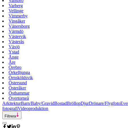
Vansbro
Varberg
Vellinge
Vimmerby
Vingåker
Vänersborg
Värmdö
Västervik
Västerås
Växjö
Ystad
Ånge
Åre
Örebro
Örkelljunga
Örnsköldsvik
Östersund
Österåker
Östhammar
Övertorneå
Arkitektur
Barn/Baby/Gravid
Bostad
Bröllop
Djur
Drönare/Flygfoto
Eve
fotografi
Videoproduktion
Filtrera