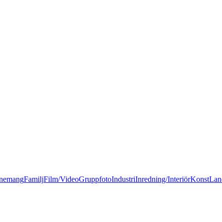
nemang
Familj
Film/Video
Gruppfoto
Industri
Inredning/Interiör
Konst
Lan