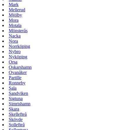
Mark
Mellerud
Mjölby
Mora
Motala
Mönsterås
Nacka
Nora
Norrköping
Nybro
Nyköping
Orsa
Oskarshamn
Ovanåker
Partille
Ronneby
Sala
Sandviken
Sigtuna
Simrishamn
Skara
Skellefteå
Skövde
Sollefteå
Sollentuna