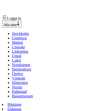
Logga in
Alla orter
Stockholm
Göteborg
Malmö
Uppsala
Linköping
Umeå
Luleå
Norrköping
Helsingborg
Örebro
Västerås
Hägersten
Nacka
Halmstad
Bagarmossen
Blekinge
Dalarnas