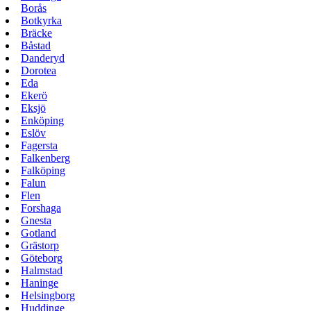
Borås
Botkyrka
Bräcke
Båstad
Danderyd
Dorotea
Eda
Ekerö
Eksjö
Enköping
Eslöv
Fagersta
Falkenberg
Falköping
Falun
Flen
Forshaga
Gnesta
Gotland
Grästorp
Göteborg
Halmstad
Haninge
Helsingborg
Huddinge