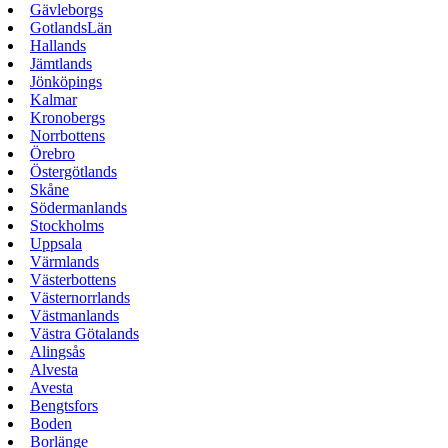
Gävleborgs
GotlandsLän
Hallands
Jämtlands
Jönköpings
Kalmar
Kronobergs
Norrbottens
Örebro
Östergötlands
Skåne
Södermanlands
Stockholms
Uppsala
Värmlands
Västerbottens
Västernorrlands
Västmanlands
Västra Götalands
Alingsås
Alvesta
Avesta
Bengtsfors
Boden
Borlänge