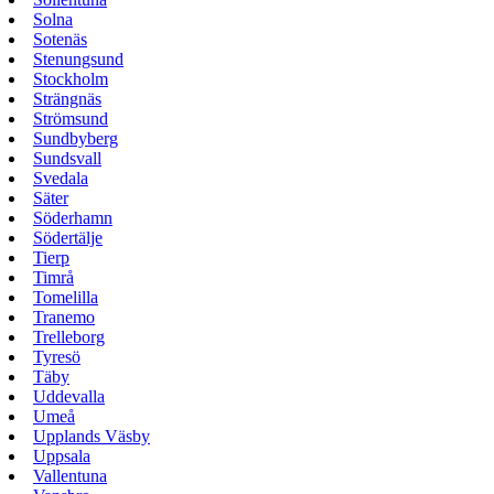
Solna
Sotenäs
Stenungsund
Stockholm
Strängnäs
Strömsund
Sundbyberg
Sundsvall
Svedala
Säter
Söderhamn
Södertälje
Tierp
Timrå
Tomelilla
Tranemo
Trelleborg
Tyresö
Täby
Uddevalla
Umeå
Upplands Väsby
Uppsala
Vallentuna