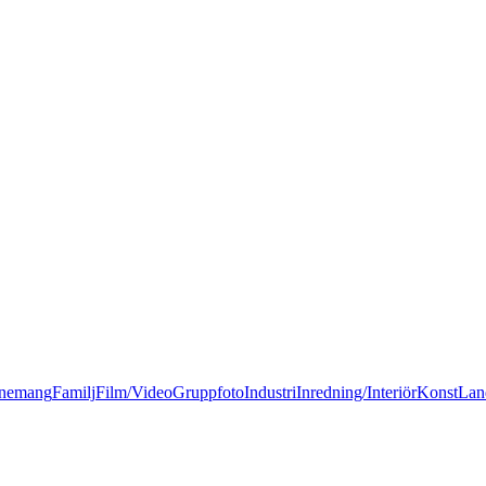
nemang
Familj
Film/Video
Gruppfoto
Industri
Inredning/Interiör
Konst
Lan