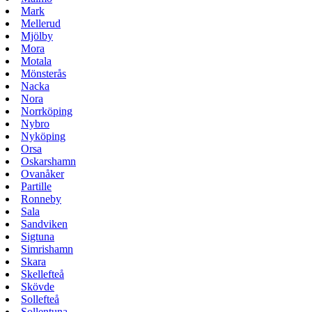
Mark
Mellerud
Mjölby
Mora
Motala
Mönsterås
Nacka
Nora
Norrköping
Nybro
Nyköping
Orsa
Oskarshamn
Ovanåker
Partille
Ronneby
Sala
Sandviken
Sigtuna
Simrishamn
Skara
Skellefteå
Skövde
Sollefteå
Sollentuna