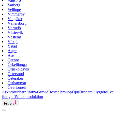
Vansbro
Varberg
Vellinge
Vimmerby
Vingåker
Vänersborg
Värmdö
Västervik
Västerås
Växjö
Ystad
Ånge
Åre
Örebro
Örkelljunga
Örnsköldsvik
Östersund
Österåker
Östhammar
Övertorneå
Arkitektur
Barn/Baby/Gravid
Bostad
Bröllop
Djur
Drönare/Flygfoto
Eve
fotografi
Videoproduktion
Filtrera