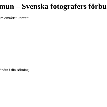
mmun
– Svenska fotografers förb
om området Porträtt
 ändra i din sökning.