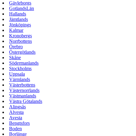
Gävleborgs
GotlandsLän
Hallands
Jämtlands
Jönköpings
Kalmar
Kronobergs
Norrbottens
Örebro
Östergötlands
Skåne
Södermanlands
Stockholms
Uppsala
Värmlands
Västerbottens
Västernorrlands
Västmanlands
Västra Götalands
Alingsås
Alvesta
Avesta
Bengtsfors
Boden
Borlänge