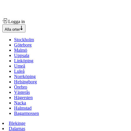
Logga in
Alla orter
Stockholm
Göteborg
Malmö
Uppsala
Linköping
Umeå
Luleå
Norrköping
Helsingborg
Örebro
Västerås
Hägersten
Nacka
Halmstad
Bagarmossen
Blekinge
Dalarnas