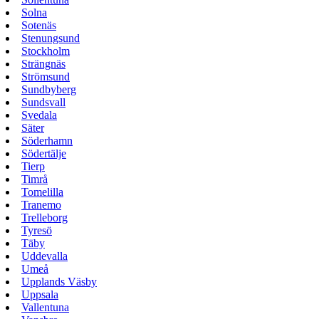
Solna
Sotenäs
Stenungsund
Stockholm
Strängnäs
Strömsund
Sundbyberg
Sundsvall
Svedala
Säter
Söderhamn
Södertälje
Tierp
Timrå
Tomelilla
Tranemo
Trelleborg
Tyresö
Täby
Uddevalla
Umeå
Upplands Väsby
Uppsala
Vallentuna