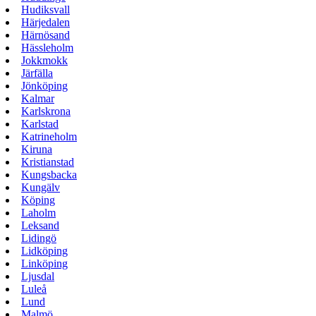
Hudiksvall
Härjedalen
Härnösand
Hässleholm
Jokkmokk
Järfälla
Jönköping
Kalmar
Karlskrona
Karlstad
Katrineholm
Kiruna
Kristianstad
Kungsbacka
Kungälv
Köping
Laholm
Leksand
Lidingö
Lidköping
Linköping
Ljusdal
Luleå
Lund
Malmö