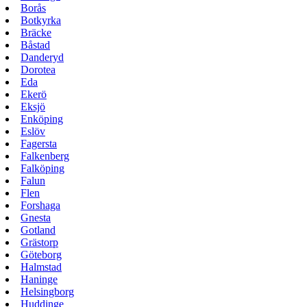
Borås
Botkyrka
Bräcke
Båstad
Danderyd
Dorotea
Eda
Ekerö
Eksjö
Enköping
Eslöv
Fagersta
Falkenberg
Falköping
Falun
Flen
Forshaga
Gnesta
Gotland
Grästorp
Göteborg
Halmstad
Haninge
Helsingborg
Huddinge