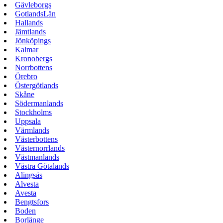
Gävleborgs
GotlandsLän
Hallands
Jämtlands
Jönköpings
Kalmar
Kronobergs
Norrbottens
Örebro
Östergötlands
Skåne
Södermanlands
Stockholms
Uppsala
Värmlands
Västerbottens
Västernorrlands
Västmanlands
Västra Götalands
Alingsås
Alvesta
Avesta
Bengtsfors
Boden
Borlänge