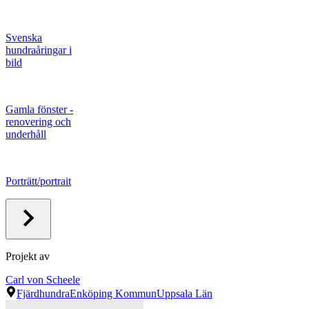
Svenska
hundraåringar i
bild
Gamla fönster -
renovering och
underhåll
Porträtt/portrait
Projekt av
Carl von Scheele
Fjärdhundra
Enköping Kommun
Uppsala Län