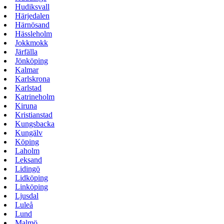
Hudiksvall
Härjedalen
Härnösand
Hässleholm
Jokkmokk
Järfälla
Jönköping
Kalmar
Karlskrona
Karlstad
Katrineholm
Kiruna
Kristianstad
Kungsbacka
Kungälv
Köping
Laholm
Leksand
Lidingö
Lidköping
Linköping
Ljusdal
Luleå
Lund
Malmö