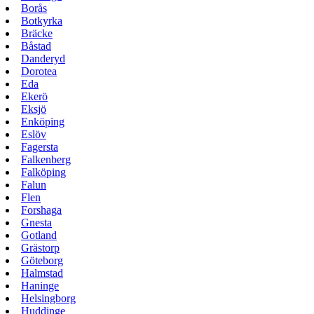
Borås
Botkyrka
Bräcke
Båstad
Danderyd
Dorotea
Eda
Ekerö
Eksjö
Enköping
Eslöv
Fagersta
Falkenberg
Falköping
Falun
Flen
Forshaga
Gnesta
Gotland
Grästorp
Göteborg
Halmstad
Haninge
Helsingborg
Huddinge