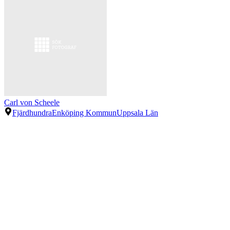
Carl von Scheele
Fjärdhundra
Enköping Kommun
Uppsala Län