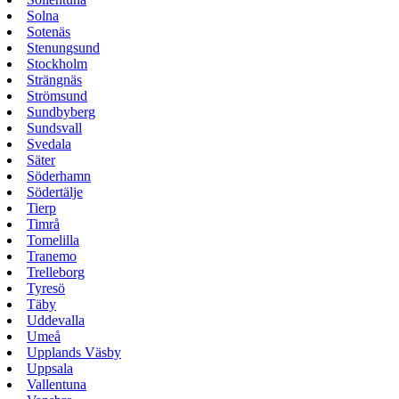
Solna
Sotenäs
Stenungsund
Stockholm
Strängnäs
Strömsund
Sundbyberg
Sundsvall
Svedala
Säter
Söderhamn
Södertälje
Tierp
Timrå
Tomelilla
Tranemo
Trelleborg
Tyresö
Täby
Uddevalla
Umeå
Upplands Väsby
Uppsala
Vallentuna