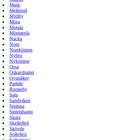
Mark
Mellerud
Mjölby
Mora
Motala
Mönsterås
Nacka
Nora
Norrköping
Nybro
Nyköping
Orsa
Oskarshamn
Ovanåker
Partille
Ronneby
Sala
Sandviken
Sigtuna
Simrishamn
Skara
Skellefteå
Skövde
Sollefteå
Sollentuna