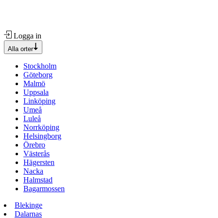
Logga in
Alla orter
Stockholm
Göteborg
Malmö
Uppsala
Linköping
Umeå
Luleå
Norrköping
Helsingborg
Örebro
Västerås
Hägersten
Nacka
Halmstad
Bagarmossen
Blekinge
Dalarnas