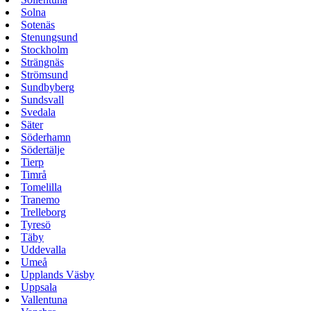
Solna
Sotenäs
Stenungsund
Stockholm
Strängnäs
Strömsund
Sundbyberg
Sundsvall
Svedala
Säter
Söderhamn
Södertälje
Tierp
Timrå
Tomelilla
Tranemo
Trelleborg
Tyresö
Täby
Uddevalla
Umeå
Upplands Väsby
Uppsala
Vallentuna