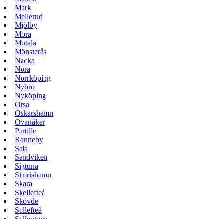
Mark
Mellerud
Mjölby
Mora
Motala
Mönsterås
Nacka
Nora
Norrköping
Nybro
Nyköping
Orsa
Oskarshamn
Ovanåker
Partille
Ronneby
Sala
Sandviken
Sigtuna
Simrishamn
Skara
Skellefteå
Skövde
Sollefteå
Sollentuna