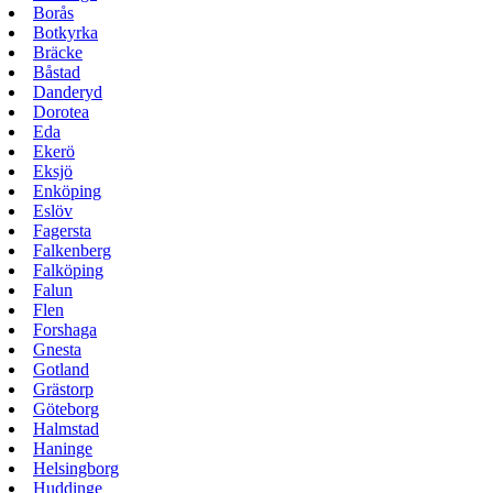
Borås
Botkyrka
Bräcke
Båstad
Danderyd
Dorotea
Eda
Ekerö
Eksjö
Enköping
Eslöv
Fagersta
Falkenberg
Falköping
Falun
Flen
Forshaga
Gnesta
Gotland
Grästorp
Göteborg
Halmstad
Haninge
Helsingborg
Huddinge