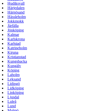
Hudiksvall
Härjedalen
Härnösand
Hässleholm
Jokkmokk
Järfälla
Jönköping
Kalmar
Karlskrona
Karlstad
Katrineholm
Kiruna
Kristianstad
Kungsbacka
Kungälv
Köping
Laholm
Leksand
Lidingö
Lidköping
Linköping
Ljusdal
Luleå
Lund
Malmö