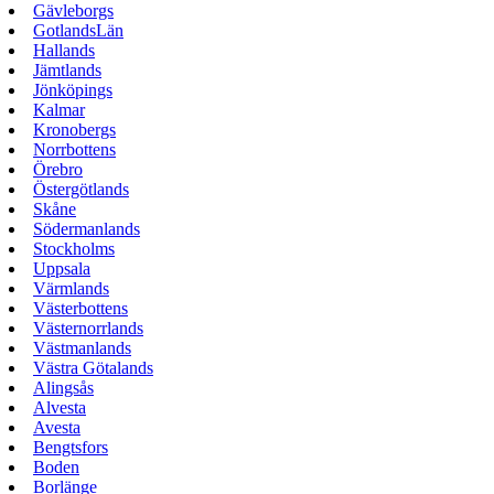
Gävleborgs
GotlandsLän
Hallands
Jämtlands
Jönköpings
Kalmar
Kronobergs
Norrbottens
Örebro
Östergötlands
Skåne
Södermanlands
Stockholms
Uppsala
Värmlands
Västerbottens
Västernorrlands
Västmanlands
Västra Götalands
Alingsås
Alvesta
Avesta
Bengtsfors
Boden
Borlänge