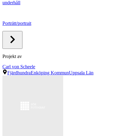
underhåll
Porträtt/portrait
Projekt av
Carl von Scheele
Fjärdhundra
Enköping Kommun
Uppsala Län