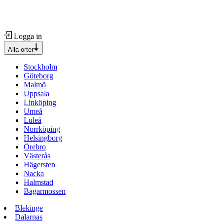
Logga in
Alla orter
Stockholm
Göteborg
Malmö
Uppsala
Linköping
Umeå
Luleå
Norrköping
Helsingborg
Örebro
Västerås
Hägersten
Nacka
Halmstad
Bagarmossen
Blekinge
Dalarnas