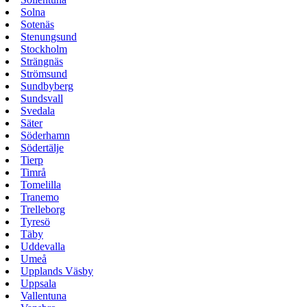
Solna
Sotenäs
Stenungsund
Stockholm
Strängnäs
Strömsund
Sundbyberg
Sundsvall
Svedala
Säter
Söderhamn
Södertälje
Tierp
Timrå
Tomelilla
Tranemo
Trelleborg
Tyresö
Täby
Uddevalla
Umeå
Upplands Väsby
Uppsala
Vallentuna