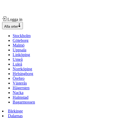
Logga in
Alla orter
Stockholm
Göteborg
Malmö
Uppsala
Linköping
Umeå
Luleå
Norrköping
Helsingborg
Örebro
Västerås
Hägersten
Nacka
Halmstad
Bagarmossen
Blekinge
Dalarnas