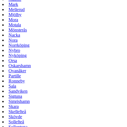
Mark
Mellerud
Mjölby
Mora
Motala
Mönsterås
Nacka
Nora
Norrköping
Nybro
Nyköping
Orsa
Oskarshamn
Ovanåker
Partille
Ronneby
Sala
Sandviken
Sigtuna
Simrishamn
Skara
Skellefteå
Skövde
Sollefteå
Sollentuna