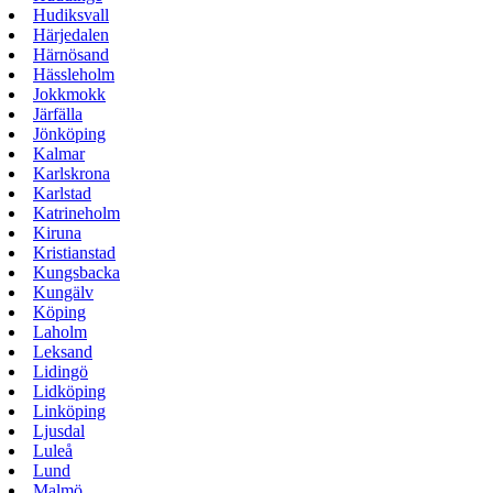
Hudiksvall
Härjedalen
Härnösand
Hässleholm
Jokkmokk
Järfälla
Jönköping
Kalmar
Karlskrona
Karlstad
Katrineholm
Kiruna
Kristianstad
Kungsbacka
Kungälv
Köping
Laholm
Leksand
Lidingö
Lidköping
Linköping
Ljusdal
Luleå
Lund
Malmö