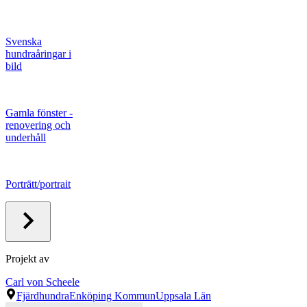
Svenska
hundraåringar i
bild
Gamla fönster -
renovering och
underhåll
Porträtt/portrait
Projekt av
Carl von Scheele
Fjärdhundra
Enköping Kommun
Uppsala Län