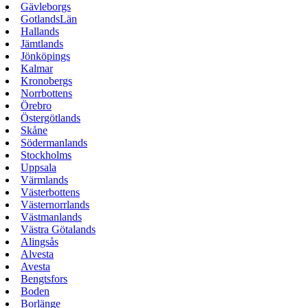
Gävleborgs
GotlandsLän
Hallands
Jämtlands
Jönköpings
Kalmar
Kronobergs
Norrbottens
Örebro
Östergötlands
Skåne
Södermanlands
Stockholms
Uppsala
Värmlands
Västerbottens
Västernorrlands
Västmanlands
Västra Götalands
Alingsås
Alvesta
Avesta
Bengtsfors
Boden
Borlänge