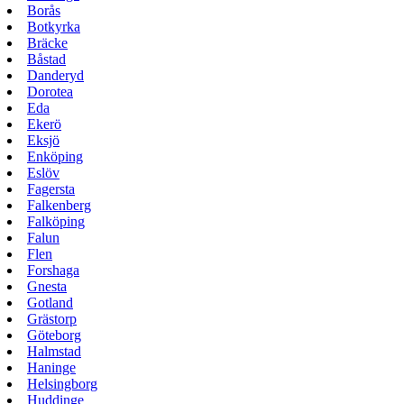
Borås
Botkyrka
Bräcke
Båstad
Danderyd
Dorotea
Eda
Ekerö
Eksjö
Enköping
Eslöv
Fagersta
Falkenberg
Falköping
Falun
Flen
Forshaga
Gnesta
Gotland
Grästorp
Göteborg
Halmstad
Haninge
Helsingborg
Huddinge