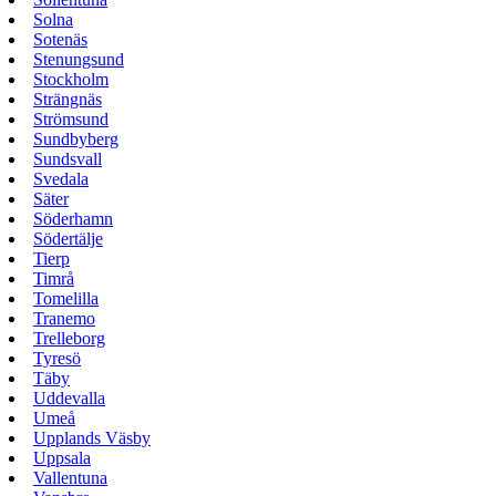
Solna
Sotenäs
Stenungsund
Stockholm
Strängnäs
Strömsund
Sundbyberg
Sundsvall
Svedala
Säter
Söderhamn
Södertälje
Tierp
Timrå
Tomelilla
Tranemo
Trelleborg
Tyresö
Täby
Uddevalla
Umeå
Upplands Väsby
Uppsala
Vallentuna