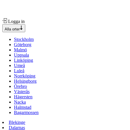
Logga in
Alla orter
Stockholm
Göteborg
Malmö
Uppsala
Linköping
Umeå
Luleå
Norrköping
Helsingborg
Örebro
Västerås
Hägersten
Nacka
Halmstad
Bagarmossen
Blekinge
Dalarnas