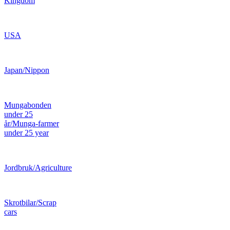
Kingdom
USA
Japan/Nippon
Mungabonden
under 25
år/Munga-farmer
under 25 year
Jordbruk/Agriculture
Skrotbilar/Scrap
cars