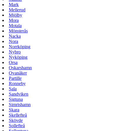
Mark
Mellerud
Mjölby
Mora
Motala
Mönsterås
Nacka
Nora
Norrköping
Nybro
Nyköping
Orsa
Oskarshamn
Ovanåker
Partille
Ronneby
Sala
Sandviken
Sigtuna
Simrishamn
Skara
Skellefteå
Skövde
Sollefteå
Sollentuna