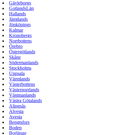
Gävleborgs
GotlandsLän
Hallands
Jämtlands
Jönköpings
Kalmar
Kronobergs
Norrbottens
Örebro
Östergötlands
Skåne
Södermanlands
Stockholms
Uppsala
Värmlands
Västerbottens
Västernorrlands
Västmanlands
Västra Götalands
Alingsås
Alvesta
Avesta
Bengtsfors
Boden
Borlänge