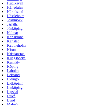
Hudiksvall
Härjedalen
Härnösand
Hässleholm
Jokkmokk
Järfälla
Jönköping
Kalmar
Karlskrona
Karlstad
Katrineholm
Kiruna
Kristianstad
Kungsbacka
Kungälv
Köping
Laholm
Leksand
Lidingö
Lidköping
Linköping
Ljusdal
Luleå
Lund
Malmö