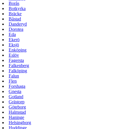
Borås
Botkyrka
Bräcke
Båstad
Danderyd
Dorotea
Eda
Ekerö
Eksjö
Enköping
Eslöv
Fagersta
Falkenberg
Falköping
Falun
Flen
Forshaga
Gnesta
Gotland
Grästorp
Göteborg
Halmstad
Haninge
Helsingborg
Huddinge