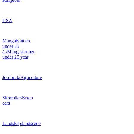
Kingdom
USA
Mungabonden
under 25
år/Munga-farmer
under 25 year
Jordbruk/Agriculture
Skrotbilar/Scrap
cars
Landskap/landscape