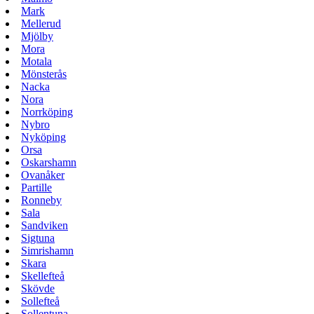
Mark
Mellerud
Mjölby
Mora
Motala
Mönsterås
Nacka
Nora
Norrköping
Nybro
Nyköping
Orsa
Oskarshamn
Ovanåker
Partille
Ronneby
Sala
Sandviken
Sigtuna
Simrishamn
Skara
Skellefteå
Skövde
Sollefteå
Sollentuna