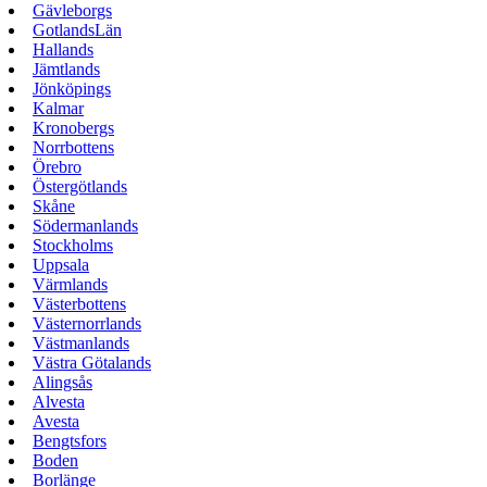
Gävleborgs
GotlandsLän
Hallands
Jämtlands
Jönköpings
Kalmar
Kronobergs
Norrbottens
Örebro
Östergötlands
Skåne
Södermanlands
Stockholms
Uppsala
Värmlands
Västerbottens
Västernorrlands
Västmanlands
Västra Götalands
Alingsås
Alvesta
Avesta
Bengtsfors
Boden
Borlänge