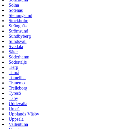
Solna
Sotenäs
Stenungsund
Stockholm
Strängnäs
Strömsund
Sundbyberg
Sundsvall
Svedala
Säter
Söderhamn
Södertälje
Tierp
Timrå
Tomelilla
Tranemo
Trelleborg
Tyresö
Täby
Uddevalla
Umeå
Upplands Väsby
Uppsala
Vallentuna