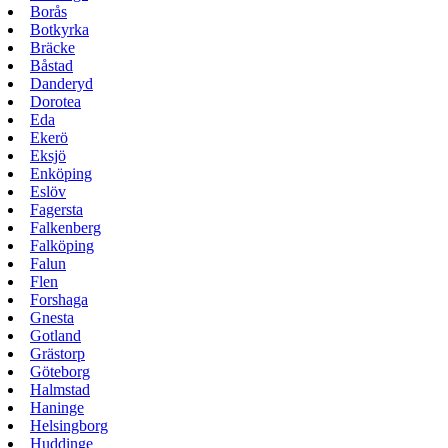
Borås
Botkyrka
Bräcke
Båstad
Danderyd
Dorotea
Eda
Ekerö
Eksjö
Enköping
Eslöv
Fagersta
Falkenberg
Falköping
Falun
Flen
Forshaga
Gnesta
Gotland
Grästorp
Göteborg
Halmstad
Haninge
Helsingborg
Huddinge