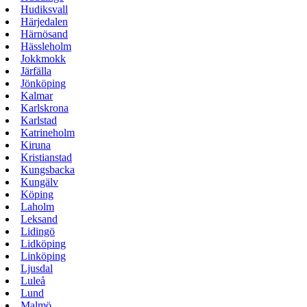
Hudiksvall
Härjedalen
Härnösand
Hässleholm
Jokkmokk
Järfälla
Jönköping
Kalmar
Karlskrona
Karlstad
Katrineholm
Kiruna
Kristianstad
Kungsbacka
Kungälv
Köping
Laholm
Leksand
Lidingö
Lidköping
Linköping
Ljusdal
Luleå
Lund
Malmö