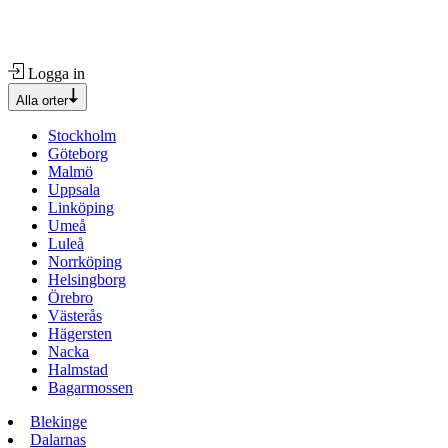
Logga in
Alla orter
Stockholm
Göteborg
Malmö
Uppsala
Linköping
Umeå
Luleå
Norrköping
Helsingborg
Örebro
Västerås
Hägersten
Nacka
Halmstad
Bagarmossen
Blekinge
Dalarnas