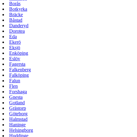
Borås
Botkyrka
Bräcke
Båstad
Danderyd
Dorotea
Eda
Ekerö
Eksjö
Enköping
Eslöv
Fagersta
Falkenberg
Falköping
Falun
Flen
Forshaga
Gnesta
Gotland
Grästorp
Göteborg
Halmstad
Haninge
Helsingborg
Huddinge