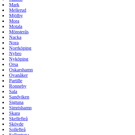
Mark
Mellerud
Mjölby
Mora
Motala
Mönsterås
Nacka
Nora
Norrköping
Nybro
Nyköping
Orsa
Oskarshamn
Ovanåker
Partille
Ronneby
Sala
Sandviken
Sigtuna
Simrishamn
Skara
Skellefteå
Skövde
Sollefteå
Sollentuna