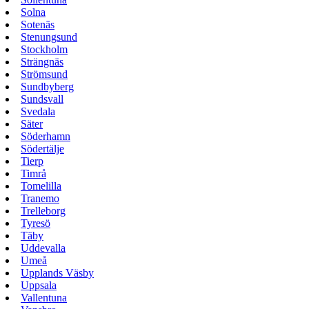
Solna
Sotenäs
Stenungsund
Stockholm
Strängnäs
Strömsund
Sundbyberg
Sundsvall
Svedala
Säter
Söderhamn
Södertälje
Tierp
Timrå
Tomelilla
Tranemo
Trelleborg
Tyresö
Täby
Uddevalla
Umeå
Upplands Väsby
Uppsala
Vallentuna