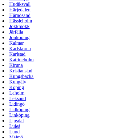
Hudiksvall
Härjedalen
Härnösand
Hässleholm
Jokkmokk
Järfälla
Jönköping
Kalmar
Karlskrona
Karlstad
Katrineholm
Kiruna
Kristianstad
Kungsbacka
Kungälv
Köping
Laholm
Leksand
Lidingö
Lidköping
Linköping
Ljusdal
Luleå
Lund
Malmö