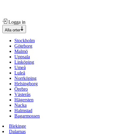
Logga in
Alla orter
Stockholm
Göteborg
Malmö
Uppsala
Linköping
Umeå
Luleå
Norrköping
Helsingborg
Örebro
Västerås
Hägersten
Nacka
Halmstad
Bagarmossen
Blekinge
Dalarnas