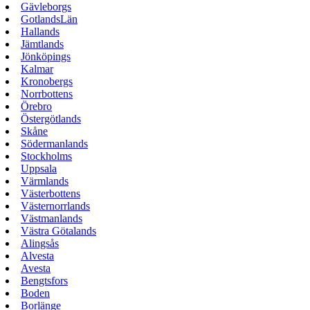
Gävleborgs
GotlandsLän
Hallands
Jämtlands
Jönköpings
Kalmar
Kronobergs
Norrbottens
Örebro
Östergötlands
Skåne
Södermanlands
Stockholms
Uppsala
Värmlands
Västerbottens
Västernorrlands
Västmanlands
Västra Götalands
Alingsås
Alvesta
Avesta
Bengtsfors
Boden
Borlänge