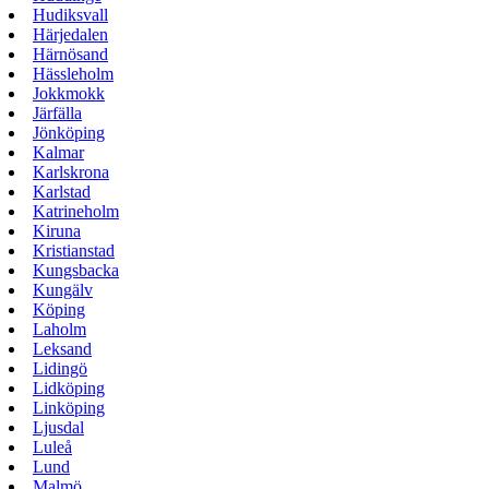
Hudiksvall
Härjedalen
Härnösand
Hässleholm
Jokkmokk
Järfälla
Jönköping
Kalmar
Karlskrona
Karlstad
Katrineholm
Kiruna
Kristianstad
Kungsbacka
Kungälv
Köping
Laholm
Leksand
Lidingö
Lidköping
Linköping
Ljusdal
Luleå
Lund
Malmö