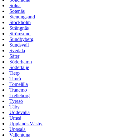
Solna
Sotenäs
Stenungsund
Stockholm
Strängnäs
Strömsund
Sundbyberg
Sundsvall
Svedala
Säter
Söderhamn
Södertälje
Tierp
Timrå
Tomelilla
Tranemo
Trelleborg
Tyresö
Täby
Uddevalla
Umeå
Upplands Väsby
Uppsala
Vallentuna