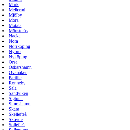
Mark
Mellerud
Mjölby
Mora
Motala
Mönsterås
Nacka
Nora
Norrköping
Nybro
Nyköping
Orsa
Oskarshamn
Ovanåker
Partille
Ronneby
Sala
Sandviken
Sigtuna
Simrishamn
Skara
Skellefteå
Skövde
Sollefteå
Sollentuna