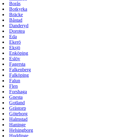
Borås
Botkyrka
Bräcke
Båstad
Danderyd
Dorotea
Eda
Ekerö
Eksjö
Enköping
Eslöv
Fagersta
Falkenberg
Falköping
Falun
Flen
Forshaga
Gnesta
Gotland
Grästorp
Göteborg
Halmstad
Haninge
Helsingborg
Huddinge