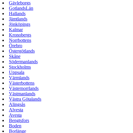
Gävleborgs
GotlandsLän
Hallands
Jämtlands
Jönköpings
Kalmar
Kronobergs
Norrbottens
Örebro
Östergötlands
Skåne
Södermanlands
Stockholms
Uppsala
Värmlands
Västerbottens
Västernorrlands
Västmanlands
Västra Götalands
Alingsås
Alvesta
Avesta
Bengtsfors
Boden
Borlänge