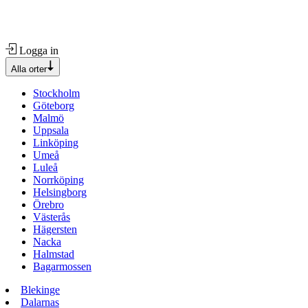
Logga in
Alla orter
Stockholm
Göteborg
Malmö
Uppsala
Linköping
Umeå
Luleå
Norrköping
Helsingborg
Örebro
Västerås
Hägersten
Nacka
Halmstad
Bagarmossen
Blekinge
Dalarnas