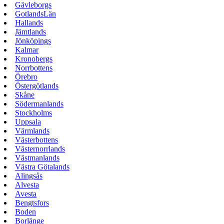
Gävleborgs
GotlandsLän
Hallands
Jämtlands
Jönköpings
Kalmar
Kronobergs
Norrbottens
Örebro
Östergötlands
Skåne
Södermanlands
Stockholms
Uppsala
Värmlands
Västerbottens
Västernorrlands
Västmanlands
Västra Götalands
Alingsås
Alvesta
Avesta
Bengtsfors
Boden
Borlänge