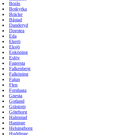
Borås
Botkyrka
Bräcke
Båstad
Danderyd
Dorotea
Eda
Ekerö
Eksjö
Enköping
Eslöv
Fagersta
Falkenberg
Falköping
Falun
Flen
Forshaga
Gnesta
Gotland
Grästorp
Göteborg
Halmstad
Haninge
Helsingborg
Huddinge