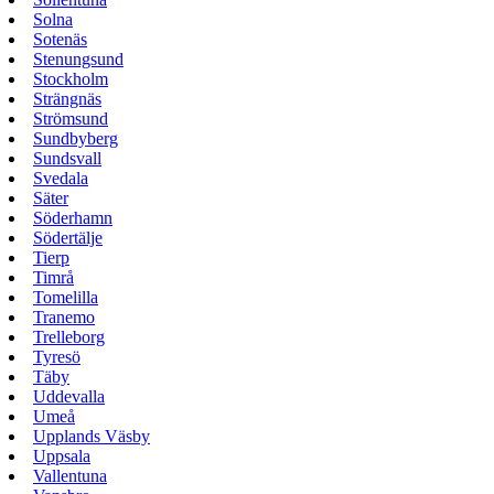
Solna
Sotenäs
Stenungsund
Stockholm
Strängnäs
Strömsund
Sundbyberg
Sundsvall
Svedala
Säter
Söderhamn
Södertälje
Tierp
Timrå
Tomelilla
Tranemo
Trelleborg
Tyresö
Täby
Uddevalla
Umeå
Upplands Väsby
Uppsala
Vallentuna