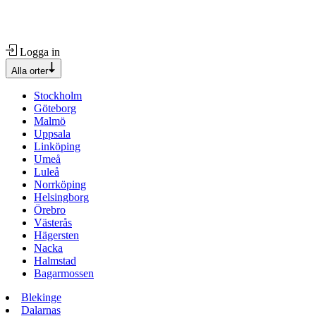
Logga in
Alla orter
Stockholm
Göteborg
Malmö
Uppsala
Linköping
Umeå
Luleå
Norrköping
Helsingborg
Örebro
Västerås
Hägersten
Nacka
Halmstad
Bagarmossen
Blekinge
Dalarnas