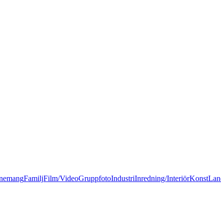
nemang
Familj
Film/Video
Gruppfoto
Industri
Inredning/Interiör
Konst
Lan