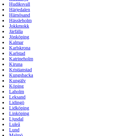
Hudiksvall
Härjedalen
Härnösand
Hässleholm
Jokkmokk
Järfälla
Jönköping
Kalmar
Karlskrona
Karlstad
Katrineholm
Kiruna
Kristianstad
Kungsbacka
Kungälv
Köping
Laholm
Leksand
Lidingö
Lidköping
Linköping
Ljusdal
Luleå
Lund
Malmö