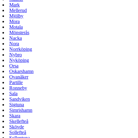
Mark
Mellerud
Mjölby
Mora
Motala
Mönsterås
Nacka
Nora
Norrköping
Nybro
Nyköping
Orsa
Oskarshamn
Ovanåker
Partille
Ronneby
Sala
Sandviken
Sigtuna
Simrishamn
Skara
Skellefteå
Skövde
Sollefteå
Sollentuna