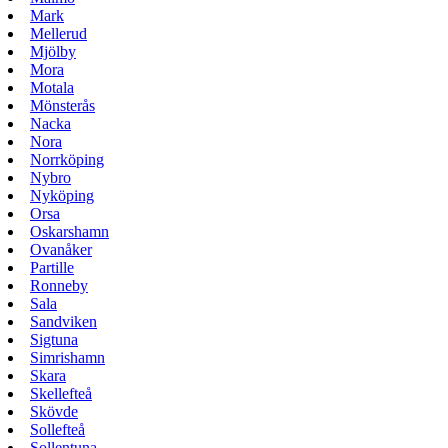
Mark
Mellerud
Mjölby
Mora
Motala
Mönsterås
Nacka
Nora
Norrköping
Nybro
Nyköping
Orsa
Oskarshamn
Ovanåker
Partille
Ronneby
Sala
Sandviken
Sigtuna
Simrishamn
Skara
Skellefteå
Skövde
Sollefteå
Sollentuna