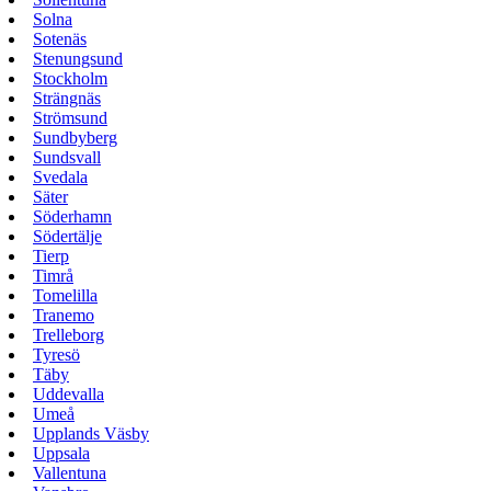
Solna
Sotenäs
Stenungsund
Stockholm
Strängnäs
Strömsund
Sundbyberg
Sundsvall
Svedala
Säter
Söderhamn
Södertälje
Tierp
Timrå
Tomelilla
Tranemo
Trelleborg
Tyresö
Täby
Uddevalla
Umeå
Upplands Väsby
Uppsala
Vallentuna