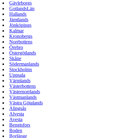
Gävleborgs
GotlandsLän
Hallands
Jämtlands
Jönköpings
Kalmar
Kronobergs
Norrbottens
Örebro
Östergötlands
Skåne
Södermanlands
Stockholms
Uppsala
Värmlands
Västerbottens
Västernorrlands
Västmanlands
Västra Götalands
Alingsås
Alvesta
Avesta
Bengtsfors
Boden
Borlänge