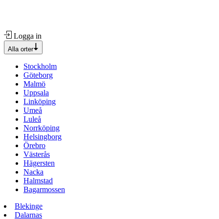
Logga in
Alla orter
Stockholm
Göteborg
Malmö
Uppsala
Linköping
Umeå
Luleå
Norrköping
Helsingborg
Örebro
Västerås
Hägersten
Nacka
Halmstad
Bagarmossen
Blekinge
Dalarnas