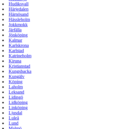
Hudiksvall
Härjedalen
Härnösand
Hässleholm
Jokkmokk
Järfälla
Jönköping
Kalmar
Karlskrona
Karlstad
Katrineholm
Kiruna
Kristianstad
Kungsbacka
Kungälv
Köping
Laholm
Leksand
Lidingö
Lidköping
Linköping
Ljusdal
Luleå
Lund
Malmö