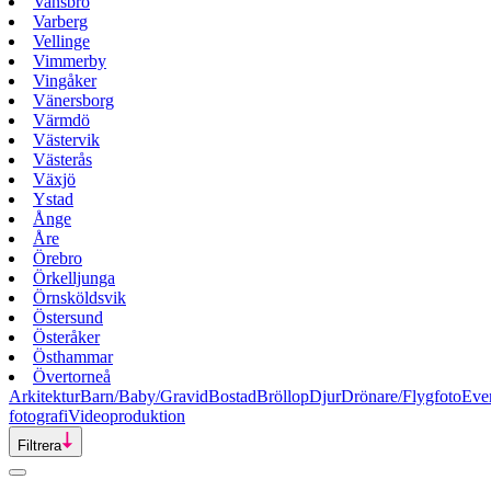
Vansbro
Varberg
Vellinge
Vimmerby
Vingåker
Vänersborg
Värmdö
Västervik
Västerås
Växjö
Ystad
Ånge
Åre
Örebro
Örkelljunga
Örnsköldsvik
Östersund
Österåker
Östhammar
Övertorneå
Arkitektur
Barn/Baby/Gravid
Bostad
Bröllop
Djur
Drönare/Flygfoto
Eve
fotografi
Videoproduktion
Filtrera