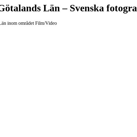
Götalands Län
– Svenska fotogra
ds Län inom området Film/Video