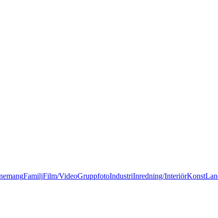
nemang
Familj
Film/Video
Gruppfoto
Industri
Inredning/Interiör
Konst
Lan