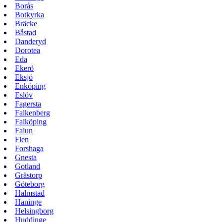
Borås
Botkyrka
Bräcke
Båstad
Danderyd
Dorotea
Eda
Ekerö
Eksjö
Enköping
Eslöv
Fagersta
Falkenberg
Falköping
Falun
Flen
Forshaga
Gnesta
Gotland
Grästorp
Göteborg
Halmstad
Haninge
Helsingborg
Huddinge