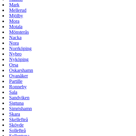
Mark
Mellerud
Mjölby
Mora
Motala
Mönsterås
Nacka
Nora
Norrköping
Nybro
Nyköping
Orsa
Oskarshamn
Ovanåker
Partille
Ronneby
Sala
Sandviken
Sigtuna
Simrishamn
Skara
Skellefteå
Skövde
Sollefteå
Sollentuna