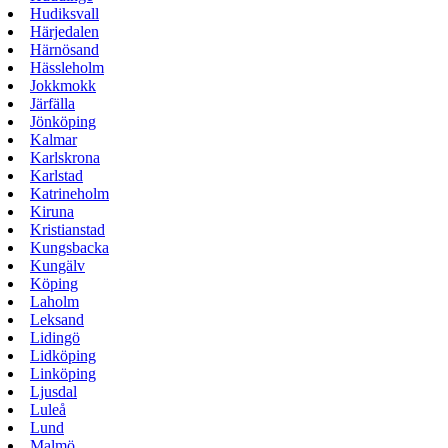
Hudiksvall
Härjedalen
Härnösand
Hässleholm
Jokkmokk
Järfälla
Jönköping
Kalmar
Karlskrona
Karlstad
Katrineholm
Kiruna
Kristianstad
Kungsbacka
Kungälv
Köping
Laholm
Leksand
Lidingö
Lidköping
Linköping
Ljusdal
Luleå
Lund
Malmö