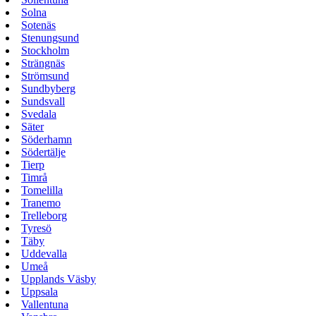
Solna
Sotenäs
Stenungsund
Stockholm
Strängnäs
Strömsund
Sundbyberg
Sundsvall
Svedala
Säter
Söderhamn
Södertälje
Tierp
Timrå
Tomelilla
Tranemo
Trelleborg
Tyresö
Täby
Uddevalla
Umeå
Upplands Väsby
Uppsala
Vallentuna