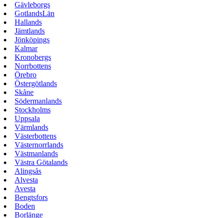
Gävleborgs
GotlandsLän
Hallands
Jämtlands
Jönköpings
Kalmar
Kronobergs
Norrbottens
Örebro
Östergötlands
Skåne
Södermanlands
Stockholms
Uppsala
Värmlands
Västerbottens
Västernorrlands
Västmanlands
Västra Götalands
Alingsås
Alvesta
Avesta
Bengtsfors
Boden
Borlänge