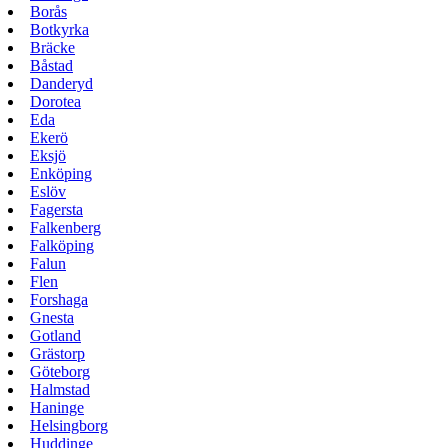
Borås
Botkyrka
Bräcke
Båstad
Danderyd
Dorotea
Eda
Ekerö
Eksjö
Enköping
Eslöv
Fagersta
Falkenberg
Falköping
Falun
Flen
Forshaga
Gnesta
Gotland
Grästorp
Göteborg
Halmstad
Haninge
Helsingborg
Huddinge