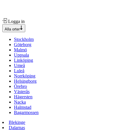
Logga in
Alla orter
Stockholm
Göteborg
Malmö
Uppsala
Linköping
Umeå
Luleå
Norrköping
Helsingborg
Örebro
Västerås
Hägersten
Nacka
Halmstad
Bagarmossen
Blekinge
Dalarnas