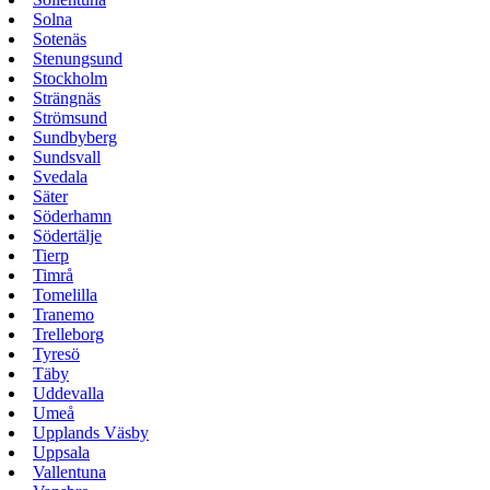
Solna
Sotenäs
Stenungsund
Stockholm
Strängnäs
Strömsund
Sundbyberg
Sundsvall
Svedala
Säter
Söderhamn
Södertälje
Tierp
Timrå
Tomelilla
Tranemo
Trelleborg
Tyresö
Täby
Uddevalla
Umeå
Upplands Väsby
Uppsala
Vallentuna