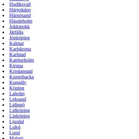
Hudiksvall
Härjedalen
Härnösand
Hässleholm
Jokkmokk
Järfälla
Jönköping
Kalmar
Karlskrona
Karlstad
Katrineholm
Kiruna
Kristianstad
Kungsbacka
Kungälv
Köping
Laholm
Leksand
Lidingö
Lidköping
Linköping
Ljusdal
Luleå
Lund
Malmö