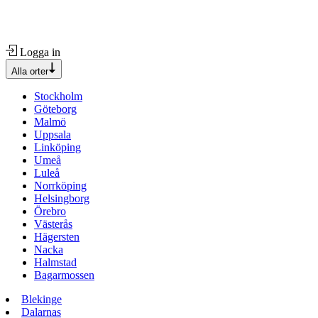
Logga in
Alla orter
Stockholm
Göteborg
Malmö
Uppsala
Linköping
Umeå
Luleå
Norrköping
Helsingborg
Örebro
Västerås
Hägersten
Nacka
Halmstad
Bagarmossen
Blekinge
Dalarnas