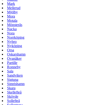
Mark
Mellerud
Mjölby
Mora
Motala
Mönsterås
Nacka
Nora
Norrköping
Nybro
Nyköping
Orsa
Oskarshamn
Ovanåker
Partille
Ronneby
Sala
Sandviken
Sigtuna
Simrishamn
Skara
Skellefteå
Skövde
Sollefteå
Sollentuna