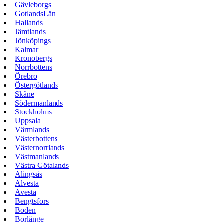
Gävleborgs
GotlandsLän
Hallands
Jämtlands
Jönköpings
Kalmar
Kronobergs
Norrbottens
Örebro
Östergötlands
Skåne
Södermanlands
Stockholms
Uppsala
Värmlands
Västerbottens
Västernorrlands
Västmanlands
Västra Götalands
Alingsås
Alvesta
Avesta
Bengtsfors
Boden
Borlänge