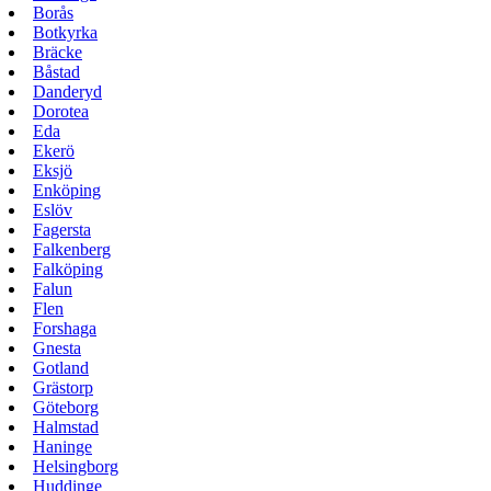
Borås
Botkyrka
Bräcke
Båstad
Danderyd
Dorotea
Eda
Ekerö
Eksjö
Enköping
Eslöv
Fagersta
Falkenberg
Falköping
Falun
Flen
Forshaga
Gnesta
Gotland
Grästorp
Göteborg
Halmstad
Haninge
Helsingborg
Huddinge