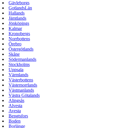
Gävleborgs
GotlandsLän
Hallands
Jämtlands
Jönköpings
Kalmar
Kronobergs
Norrbottens
Örebro
Östergötlands
Skåne
Södermanlands
Stockholms
Uppsala
Värmlands
Västerbottens
Västernorrlands
Västmanlands
Västra Götalands
Alingsås
Alvesta
Avesta
Bengtsfors
Boden
Borlänge