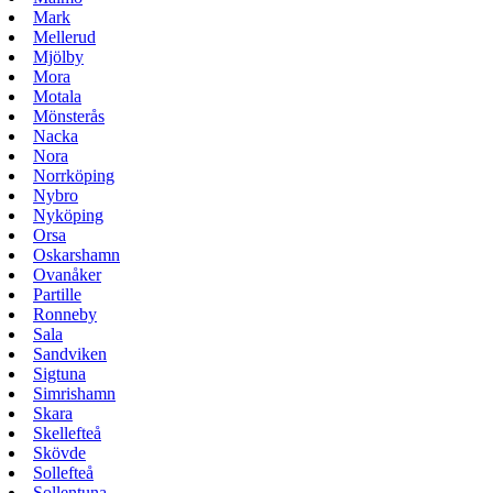
Mark
Mellerud
Mjölby
Mora
Motala
Mönsterås
Nacka
Nora
Norrköping
Nybro
Nyköping
Orsa
Oskarshamn
Ovanåker
Partille
Ronneby
Sala
Sandviken
Sigtuna
Simrishamn
Skara
Skellefteå
Skövde
Sollefteå
Sollentuna