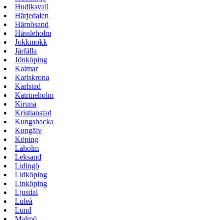
Hudiksvall
Härjedalen
Härnösand
Hässleholm
Jokkmokk
Järfälla
Jönköping
Kalmar
Karlskrona
Karlstad
Katrineholm
Kiruna
Kristianstad
Kungsbacka
Kungälv
Köping
Laholm
Leksand
Lidingö
Lidköping
Linköping
Ljusdal
Luleå
Lund
Malmö