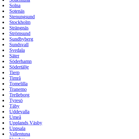
Solna
Sotenäs
Stenungsund
Stockholm
Strängnäs
Strömsund
Sundbyberg
Sundsvall
Svedala
Säter
Söderhamn
Södertälje
Tierp
Timrå
Tomelilla
Tranemo
Trelleborg
Tyresö
Täby
Uddevalla
Umeå
Upplands Väsby
Uppsala
Vallentuna