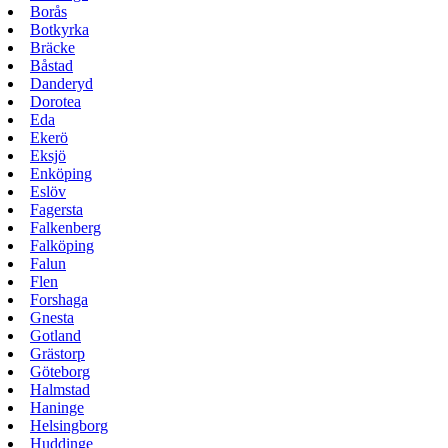
Borås
Botkyrka
Bräcke
Båstad
Danderyd
Dorotea
Eda
Ekerö
Eksjö
Enköping
Eslöv
Fagersta
Falkenberg
Falköping
Falun
Flen
Forshaga
Gnesta
Gotland
Grästorp
Göteborg
Halmstad
Haninge
Helsingborg
Huddinge