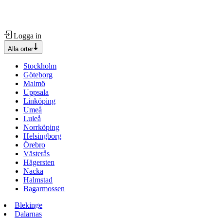
Logga in
Alla orter
Stockholm
Göteborg
Malmö
Uppsala
Linköping
Umeå
Luleå
Norrköping
Helsingborg
Örebro
Västerås
Hägersten
Nacka
Halmstad
Bagarmossen
Blekinge
Dalarnas