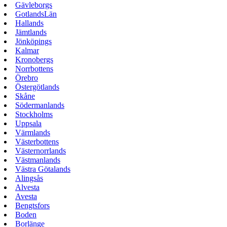
Gävleborgs
GotlandsLän
Hallands
Jämtlands
Jönköpings
Kalmar
Kronobergs
Norrbottens
Örebro
Östergötlands
Skåne
Södermanlands
Stockholms
Uppsala
Värmlands
Västerbottens
Västernorrlands
Västmanlands
Västra Götalands
Alingsås
Alvesta
Avesta
Bengtsfors
Boden
Borlänge