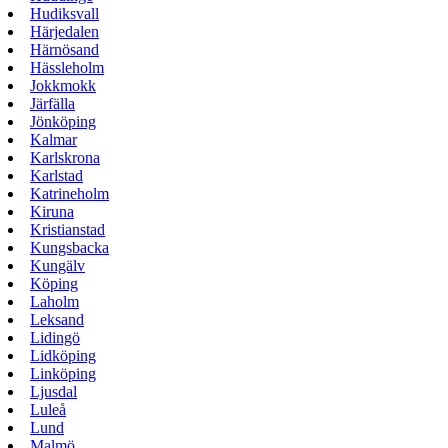
Hudiksvall
Härjedalen
Härnösand
Hässleholm
Jokkmokk
Järfälla
Jönköping
Kalmar
Karlskrona
Karlstad
Katrineholm
Kiruna
Kristianstad
Kungsbacka
Kungälv
Köping
Laholm
Leksand
Lidingö
Lidköping
Linköping
Ljusdal
Luleå
Lund
Malmö