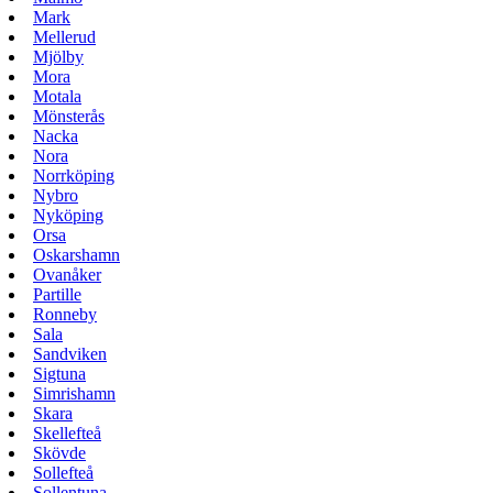
Mark
Mellerud
Mjölby
Mora
Motala
Mönsterås
Nacka
Nora
Norrköping
Nybro
Nyköping
Orsa
Oskarshamn
Ovanåker
Partille
Ronneby
Sala
Sandviken
Sigtuna
Simrishamn
Skara
Skellefteå
Skövde
Sollefteå
Sollentuna