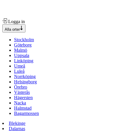
Logga in
Alla orter
Stockholm
Göteborg
Malmö
Uppsala
Linköping
Umeå
Luleå
Norrköping
Helsingborg
Örebro
Västerås
Hägersten
Nacka
Halmstad
Bagarmossen
Blekinge
Dalarnas