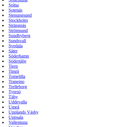
Solna
Sotenäs
Stenungsund
Stockholm
Strängnäs
Strömsund
Sundbyberg
Sundsvall
Svedala
Säter
Söderhamn
Södertälje
Tierp
Timrå
Tomelilla
Tranemo
Trelleborg
Tyresö
Täby
Uddevalla
Umeå
Upplands Väsby
Uppsala
Vallentuna