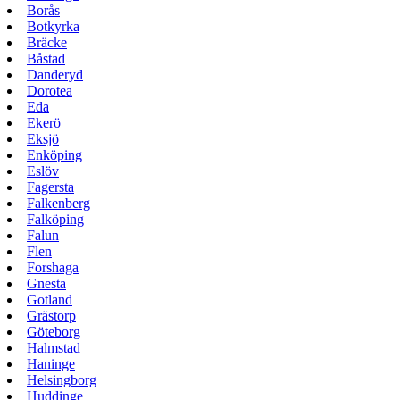
Borås
Botkyrka
Bräcke
Båstad
Danderyd
Dorotea
Eda
Ekerö
Eksjö
Enköping
Eslöv
Fagersta
Falkenberg
Falköping
Falun
Flen
Forshaga
Gnesta
Gotland
Grästorp
Göteborg
Halmstad
Haninge
Helsingborg
Huddinge