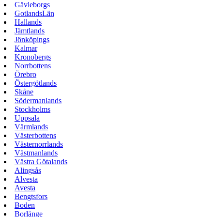
Gävleborgs
GotlandsLän
Hallands
Jämtlands
Jönköpings
Kalmar
Kronobergs
Norrbottens
Örebro
Östergötlands
Skåne
Södermanlands
Stockholms
Uppsala
Värmlands
Västerbottens
Västernorrlands
Västmanlands
Västra Götalands
Alingsås
Alvesta
Avesta
Bengtsfors
Boden
Borlänge