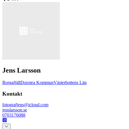
Jens Larsson
Borgafjäll
Dorotea Kommun
Västerbottens Län
Kontakt
fotografjens@icloud.com
jenslarsson.se
0703176088