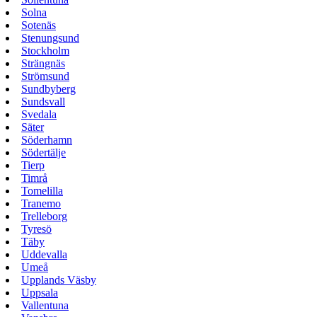
Solna
Sotenäs
Stenungsund
Stockholm
Strängnäs
Strömsund
Sundbyberg
Sundsvall
Svedala
Säter
Söderhamn
Södertälje
Tierp
Timrå
Tomelilla
Tranemo
Trelleborg
Tyresö
Täby
Uddevalla
Umeå
Upplands Väsby
Uppsala
Vallentuna