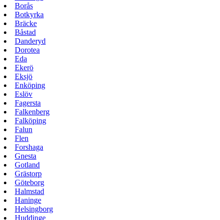
Borås
Botkyrka
Bräcke
Båstad
Danderyd
Dorotea
Eda
Ekerö
Eksjö
Enköping
Eslöv
Fagersta
Falkenberg
Falköping
Falun
Flen
Forshaga
Gnesta
Gotland
Grästorp
Göteborg
Halmstad
Haninge
Helsingborg
Huddinge