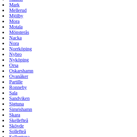
Mark
Mellerud
Mjölby
Mora
Motala
Mönsterås
Nacka
Nora
Norrköping
Nybro
Nyköping
Orsa
Oskarshamn
Ovanåker
Partille
Ronneby
Sala
Sandviken
Sigtuna
Simrishamn
Skara
Skellefteå
Skövde
Sollefteå
Sollentuna