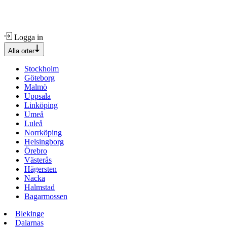
Logga in
Alla orter
Stockholm
Göteborg
Malmö
Uppsala
Linköping
Umeå
Luleå
Norrköping
Helsingborg
Örebro
Västerås
Hägersten
Nacka
Halmstad
Bagarmossen
Blekinge
Dalarnas