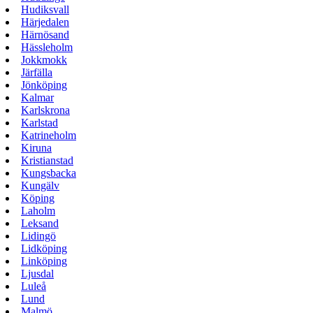
Hudiksvall
Härjedalen
Härnösand
Hässleholm
Jokkmokk
Järfälla
Jönköping
Kalmar
Karlskrona
Karlstad
Katrineholm
Kiruna
Kristianstad
Kungsbacka
Kungälv
Köping
Laholm
Leksand
Lidingö
Lidköping
Linköping
Ljusdal
Luleå
Lund
Malmö