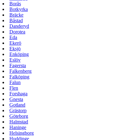
Borås
Botkyrka
Bräcke
Båstad
Danderyd
Dorotea
Eda
Ekerö
Eksjö
Enköping
Eslöv
Fagersta
Falkenberg
Falköping
Falun
Flen
Forshaga
Gnesta
Gotland
Grästorp
Göteborg
Halmstad
Haninge
Helsingborg
Huddinge