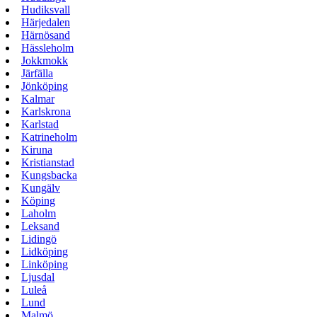
Hudiksvall
Härjedalen
Härnösand
Hässleholm
Jokkmokk
Järfälla
Jönköping
Kalmar
Karlskrona
Karlstad
Katrineholm
Kiruna
Kristianstad
Kungsbacka
Kungälv
Köping
Laholm
Leksand
Lidingö
Lidköping
Linköping
Ljusdal
Luleå
Lund
Malmö