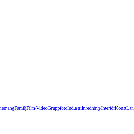
nemang
Familj
Film/Video
Gruppfoto
Industri
Inredning/Interiör
Konst
Lan