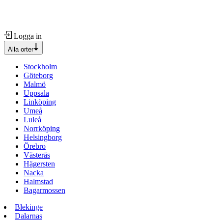
Logga in
Alla orter
Stockholm
Göteborg
Malmö
Uppsala
Linköping
Umeå
Luleå
Norrköping
Helsingborg
Örebro
Västerås
Hägersten
Nacka
Halmstad
Bagarmossen
Blekinge
Dalarnas