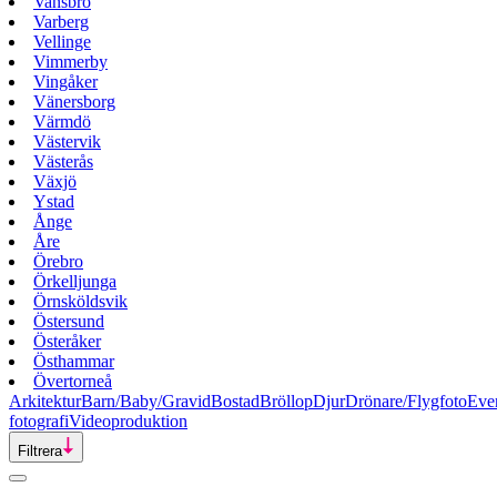
Vansbro
Varberg
Vellinge
Vimmerby
Vingåker
Vänersborg
Värmdö
Västervik
Västerås
Växjö
Ystad
Ånge
Åre
Örebro
Örkelljunga
Örnsköldsvik
Östersund
Österåker
Östhammar
Övertorneå
Arkitektur
Barn/Baby/Gravid
Bostad
Bröllop
Djur
Drönare/Flygfoto
Eve
fotografi
Videoproduktion
Filtrera