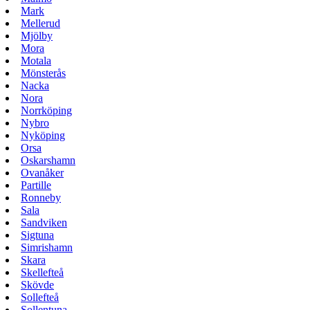
Mark
Mellerud
Mjölby
Mora
Motala
Mönsterås
Nacka
Nora
Norrköping
Nybro
Nyköping
Orsa
Oskarshamn
Ovanåker
Partille
Ronneby
Sala
Sandviken
Sigtuna
Simrishamn
Skara
Skellefteå
Skövde
Sollefteå
Sollentuna