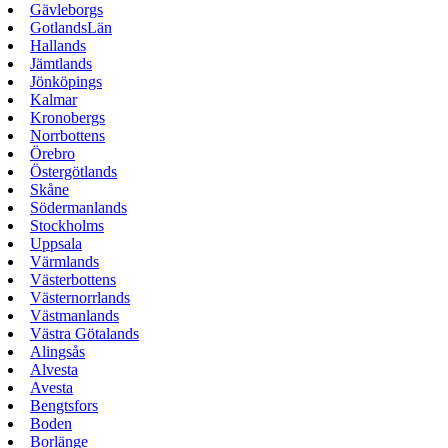
Gävleborgs
GotlandsLän
Hallands
Jämtlands
Jönköpings
Kalmar
Kronobergs
Norrbottens
Örebro
Östergötlands
Skåne
Södermanlands
Stockholms
Uppsala
Värmlands
Västerbottens
Västernorrlands
Västmanlands
Västra Götalands
Alingsås
Alvesta
Avesta
Bengtsfors
Boden
Borlänge