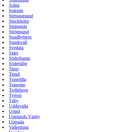
Solna
Sotenäs
Stenungsund
Stockholm
Strängnäs
Strömsund
Sundbyberg
Sundsvall
Svedala
Säter
Söderhamn
Södertälje
Tierp
Timrå
Tomelilla
Tranemo
Trelleborg
Tyresö
Täby
Uddevalla
Umeå
Upplands Väsby
Uppsala
Vallentuna