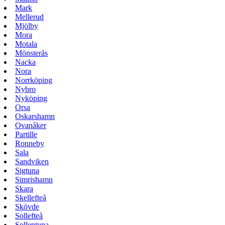
Mark
Mellerud
Mjölby
Mora
Motala
Mönsterås
Nacka
Nora
Norrköping
Nybro
Nyköping
Orsa
Oskarshamn
Ovanåker
Partille
Ronneby
Sala
Sandviken
Sigtuna
Simrishamn
Skara
Skellefteå
Skövde
Sollefteå
Sollentuna