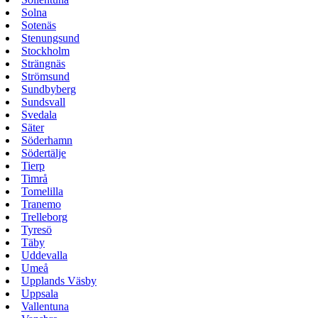
Solna
Sotenäs
Stenungsund
Stockholm
Strängnäs
Strömsund
Sundbyberg
Sundsvall
Svedala
Säter
Söderhamn
Södertälje
Tierp
Timrå
Tomelilla
Tranemo
Trelleborg
Tyresö
Täby
Uddevalla
Umeå
Upplands Väsby
Uppsala
Vallentuna