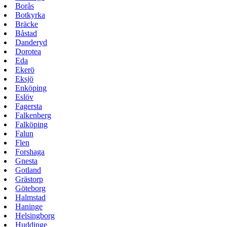
Borås
Botkyrka
Bräcke
Båstad
Danderyd
Dorotea
Eda
Ekerö
Eksjö
Enköping
Eslöv
Fagersta
Falkenberg
Falköping
Falun
Flen
Forshaga
Gnesta
Gotland
Grästorp
Göteborg
Halmstad
Haninge
Helsingborg
Huddinge