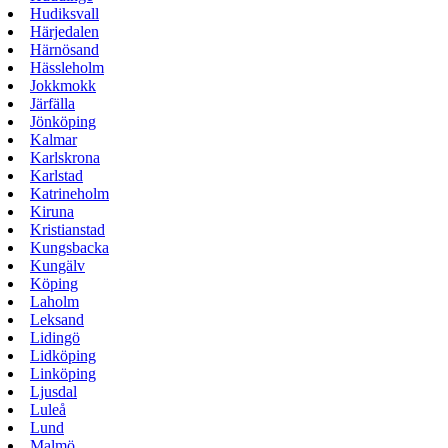
Hudiksvall
Härjedalen
Härnösand
Hässleholm
Jokkmokk
Järfälla
Jönköping
Kalmar
Karlskrona
Karlstad
Katrineholm
Kiruna
Kristianstad
Kungsbacka
Kungälv
Köping
Laholm
Leksand
Lidingö
Lidköping
Linköping
Ljusdal
Luleå
Lund
Malmö