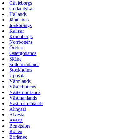
Gävleborgs
GotlandsLän
Hallands
Jämtlands
Jönköpings
Kalmar
Kronobergs
Norrbottens
Örebro
Östergötlands
Skåne
Södermanlands
Stockholms
Uppsala
Värmlands
Västerbottens
Västernorrlands
Västmanlands
Västra Götalands
Alingsås
Alvesta
Avesta
Bengtsfors
Boden
Borlänge