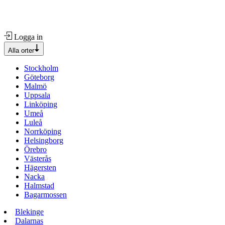
Logga in
Alla orter
Stockholm
Göteborg
Malmö
Uppsala
Linköping
Umeå
Luleå
Norrköping
Helsingborg
Örebro
Västerås
Hägersten
Nacka
Halmstad
Bagarmossen
Blekinge
Dalarnas