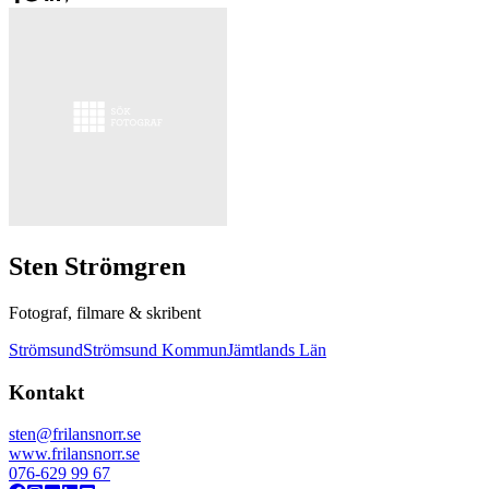
Sten Strömgren
Fotograf, filmare & skribent
Strömsund
Strömsund Kommun
Jämtlands Län
Kontakt
sten@frilansnorr.se
www.frilansnorr.se
076-629 99 67