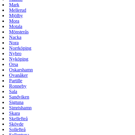
Mark
Mellerud
Mjölby
Mora
Motala
Mönsterås
Nacka
Nora
Norrköping
Nybro
Nyköping
Orsa
Oskarshamn
Ovanåker
Partille
Ronneby
Sala
Sandviken
Sigtuna
Simrishamn
Skara
Skellefteå
Skövde
Sollefteå
Sollentuna