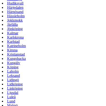
Hudiksvall
Härjedalen
Härnösand
Hässleholm
Jokkmokk
Järfälla
Jönköping
Kalmar
Karlskrona
Karlstad
Katrineholm
Kiruna
Kristianstad
Kungsbacka
Kungälv
Köping
Laholm
Leksand
Lidingö
Lidköping
Linköping
Ljusdal
Luleå
Lund
Malmö