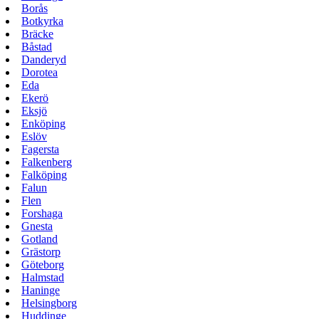
Borås
Botkyrka
Bräcke
Båstad
Danderyd
Dorotea
Eda
Ekerö
Eksjö
Enköping
Eslöv
Fagersta
Falkenberg
Falköping
Falun
Flen
Forshaga
Gnesta
Gotland
Grästorp
Göteborg
Halmstad
Haninge
Helsingborg
Huddinge