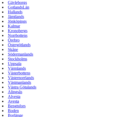
Gävleborgs
GotlandsLän
Hallands
Jämtlands
Jönköpings
Kalmar
Kronobergs
Norrbottens
Örebro
Östergötlands
Skåne
Södermanlands
Stockholms
Uppsala
Värmlands
Västerbottens
Västernorrlands
Västmanlands
Västra Götalands
Alingsås
Alvesta
Avesta
Bengtsfors
Boden
Borlänge