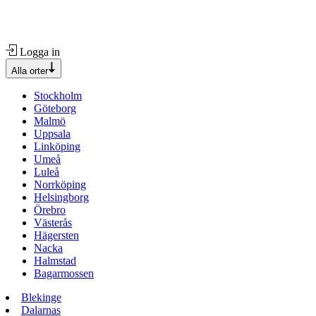
Logga in
Alla orter
Stockholm
Göteborg
Malmö
Uppsala
Linköping
Umeå
Luleå
Norrköping
Helsingborg
Örebro
Västerås
Hägersten
Nacka
Halmstad
Bagarmossen
Blekinge
Dalarnas