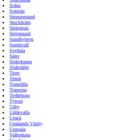
Solna
Sotenäs
Stenungsund
Stockholm
Strängnäs
Strömsund
Sundbyberg
Sundsvall
Svedala
Säter
Söderhamn
Södertälje
Tierp
Timrå
Tomelilla
Tranemo
Trelleborg
Tyresö
Täby
Uddevalla
Umeå
Upplands Väsby
Uppsala
Vallentuna