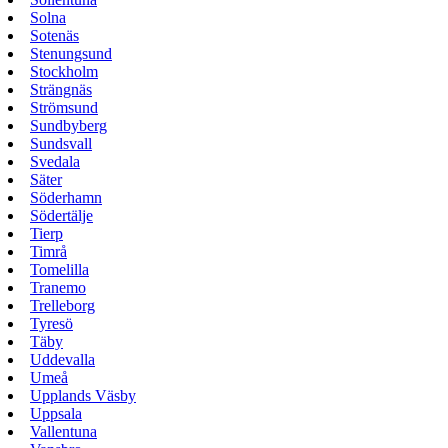
Solna
Sotenäs
Stenungsund
Stockholm
Strängnäs
Strömsund
Sundbyberg
Sundsvall
Svedala
Säter
Söderhamn
Södertälje
Tierp
Timrå
Tomelilla
Tranemo
Trelleborg
Tyresö
Täby
Uddevalla
Umeå
Upplands Väsby
Uppsala
Vallentuna