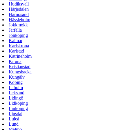
Hudiksvall
Härjedalen
Härnösand
Hässleholm
Jokkmokk
Järfälla
Jönköping
Kalmar
Karlskrona
Karlstad
Katrineholm
Kiruna
Kristianstad
Kungsbacka
Kungälv
Köping
Laholm
Leksand
Lidingö
Lidköping
Linköping
Ljusdal
Luleå
Lund
Malmö