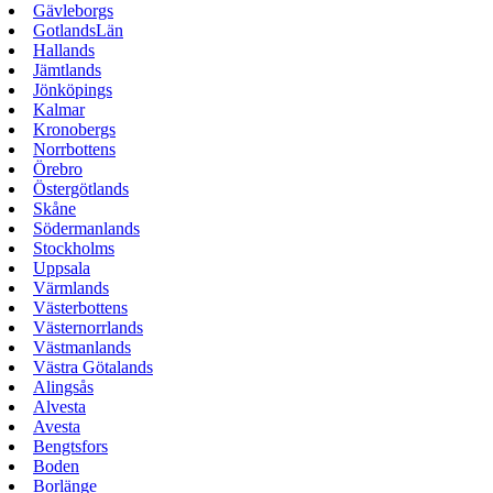
Gävleborgs
GotlandsLän
Hallands
Jämtlands
Jönköpings
Kalmar
Kronobergs
Norrbottens
Örebro
Östergötlands
Skåne
Södermanlands
Stockholms
Uppsala
Värmlands
Västerbottens
Västernorrlands
Västmanlands
Västra Götalands
Alingsås
Alvesta
Avesta
Bengtsfors
Boden
Borlänge