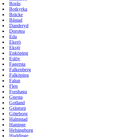
Borås
Botkyrka
Bräcke
Båstad
Danderyd
Dorotea
Eda
Ekerö
Eksjö
Enköping
Eslöv
Fagersta
Falkenberg
Falköping
Falun
Flen
Forshaga
Gnesta
Gotland
Grästorp
Göteborg
Halmstad
Haninge
Helsingborg
Huddinge