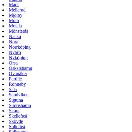
Mark
Mellerud
Mjölby
Mora
Motala
Mönsterås
Nacka
Nora
Norrköping
Nybro
Nyköping
Orsa
Oskarshamn
Ovanåker
Partille
Ronneby
Sala
Sandviken
Sigtuna
Simrishamn
Skara
Skellefteå
Skövde
Sollefteå
Sollentuna