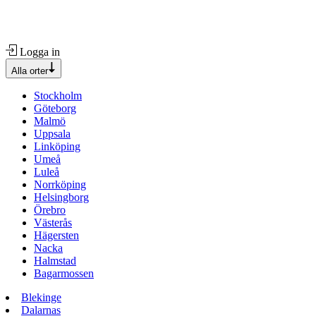
Logga in
Alla orter
Stockholm
Göteborg
Malmö
Uppsala
Linköping
Umeå
Luleå
Norrköping
Helsingborg
Örebro
Västerås
Hägersten
Nacka
Halmstad
Bagarmossen
Blekinge
Dalarnas