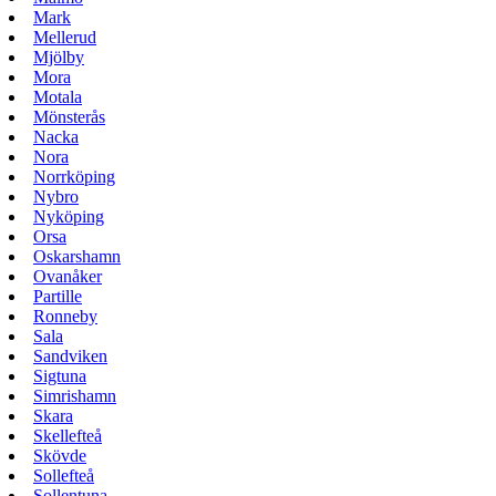
Mark
Mellerud
Mjölby
Mora
Motala
Mönsterås
Nacka
Nora
Norrköping
Nybro
Nyköping
Orsa
Oskarshamn
Ovanåker
Partille
Ronneby
Sala
Sandviken
Sigtuna
Simrishamn
Skara
Skellefteå
Skövde
Sollefteå
Sollentuna