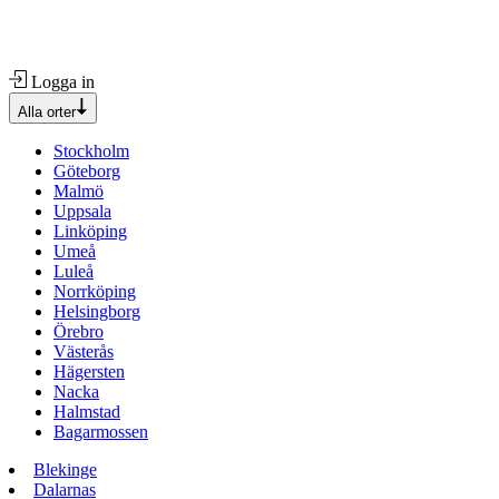
Logga in
Alla orter
Stockholm
Göteborg
Malmö
Uppsala
Linköping
Umeå
Luleå
Norrköping
Helsingborg
Örebro
Västerås
Hägersten
Nacka
Halmstad
Bagarmossen
Blekinge
Dalarnas