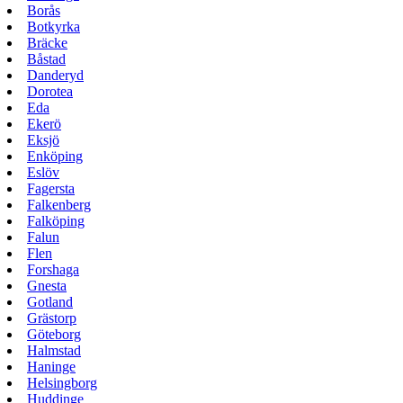
Borås
Botkyrka
Bräcke
Båstad
Danderyd
Dorotea
Eda
Ekerö
Eksjö
Enköping
Eslöv
Fagersta
Falkenberg
Falköping
Falun
Flen
Forshaga
Gnesta
Gotland
Grästorp
Göteborg
Halmstad
Haninge
Helsingborg
Huddinge