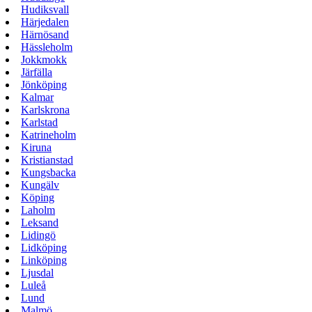
Hudiksvall
Härjedalen
Härnösand
Hässleholm
Jokkmokk
Järfälla
Jönköping
Kalmar
Karlskrona
Karlstad
Katrineholm
Kiruna
Kristianstad
Kungsbacka
Kungälv
Köping
Laholm
Leksand
Lidingö
Lidköping
Linköping
Ljusdal
Luleå
Lund
Malmö