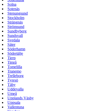
Solna
Sotenäs
Stenungsund
Stockholm
Strängnäs
Strömsund
Sundbyberg
Sundsvall
Svedala
Säter
Söderhamn
Södertälje
Tierp
Timrå
Tomelilla
Tranemo
Trelleborg
Tyresö
Täby
Uddevalla
Umeå
Upplands Väsby
Uppsala
Vallentuna