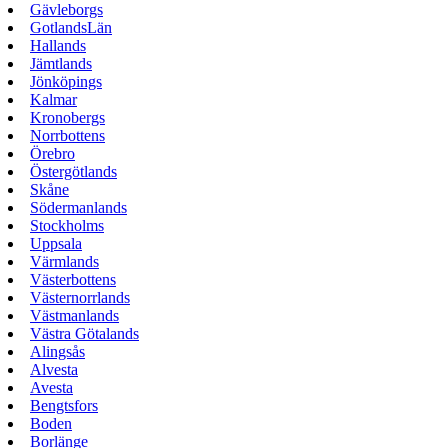
Gävleborgs
GotlandsLän
Hallands
Jämtlands
Jönköpings
Kalmar
Kronobergs
Norrbottens
Örebro
Östergötlands
Skåne
Södermanlands
Stockholms
Uppsala
Värmlands
Västerbottens
Västernorrlands
Västmanlands
Västra Götalands
Alingsås
Alvesta
Avesta
Bengtsfors
Boden
Borlänge