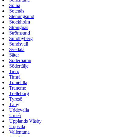
Solna
Sotenäs
Stenungsund
Stockholm
Strängnäs
Strömsund
Sundbyberg
Sundsvall
Svedala
Säter
Söderhamn
Södertälje
Tierp
Timrå
Tomelilla
Tranemo
Trelleborg
Tyresö
Täby
Uddevalla
Umeå
Upplands Väsby
Uppsala
Vallentuna