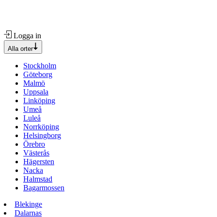
Logga in
Alla orter
Stockholm
Göteborg
Malmö
Uppsala
Linköping
Umeå
Luleå
Norrköping
Helsingborg
Örebro
Västerås
Hägersten
Nacka
Halmstad
Bagarmossen
Blekinge
Dalarnas