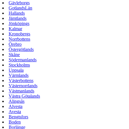
Gävleborgs
GotlandsLän
Hallands
Jämtlands
Jönköpings
Kalmar
Kronobergs
Norrbottens
Örebro
Östergötlands
Skåne
Södermanlands
Stockholms
Uppsala
Värmlands
Västerbottens
Västernorrlands
Västmanlands
Västra Götalands
Alingsås
Alvesta
Avesta
Bengtsfors
Boden
Borlänge