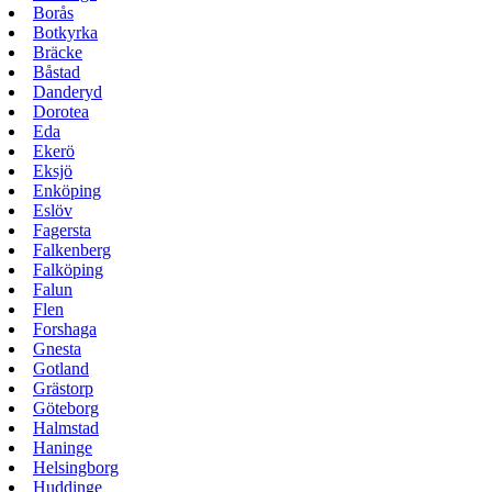
Borås
Botkyrka
Bräcke
Båstad
Danderyd
Dorotea
Eda
Ekerö
Eksjö
Enköping
Eslöv
Fagersta
Falkenberg
Falköping
Falun
Flen
Forshaga
Gnesta
Gotland
Grästorp
Göteborg
Halmstad
Haninge
Helsingborg
Huddinge