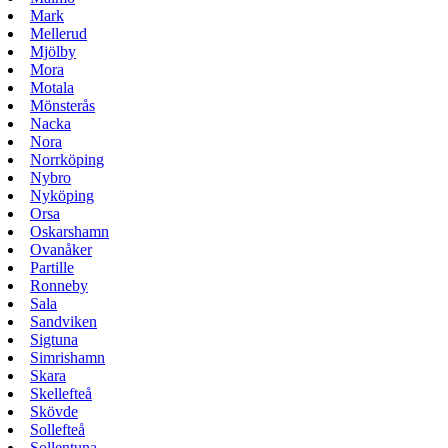
Mark
Mellerud
Mjölby
Mora
Motala
Mönsterås
Nacka
Nora
Norrköping
Nybro
Nyköping
Orsa
Oskarshamn
Ovanåker
Partille
Ronneby
Sala
Sandviken
Sigtuna
Simrishamn
Skara
Skellefteå
Skövde
Sollefteå
Sollentuna