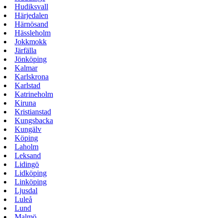
Hudiksvall
Härjedalen
Härnösand
Hässleholm
Jokkmokk
Järfälla
Jönköping
Kalmar
Karlskrona
Karlstad
Katrineholm
Kiruna
Kristianstad
Kungsbacka
Kungälv
Köping
Laholm
Leksand
Lidingö
Lidköping
Linköping
Ljusdal
Luleå
Lund
Malmö