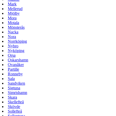
Mark
Mellerud
Mjölby
Mora
Motala
Mönsterås
Nacka
Nora
Norrköping
Nybro
Nyköping
Orsa
Oskarshamn
Ovanåker
Partille
Ronneby
Sala
Sandviken
Sigtuna
Simrishamn
Skara
Skellefteå
Skövde
Sollefteå
Sollentuna