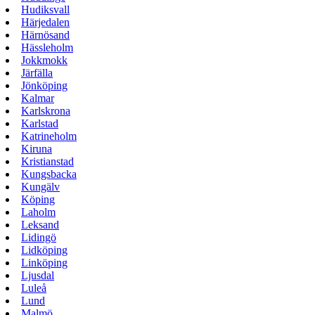
Hudiksvall
Härjedalen
Härnösand
Hässleholm
Jokkmokk
Järfälla
Jönköping
Kalmar
Karlskrona
Karlstad
Katrineholm
Kiruna
Kristianstad
Kungsbacka
Kungälv
Köping
Laholm
Leksand
Lidingö
Lidköping
Linköping
Ljusdal
Luleå
Lund
Malmö