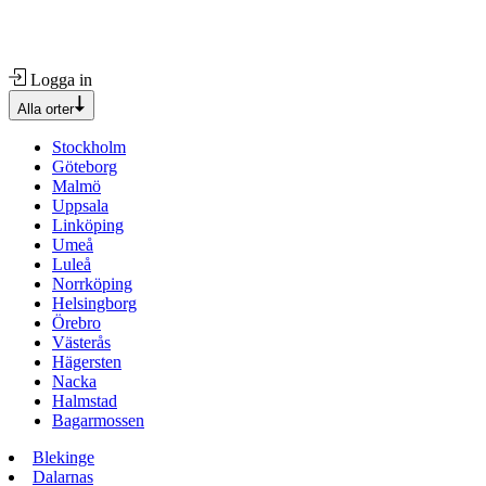
Logga in
Alla orter
Stockholm
Göteborg
Malmö
Uppsala
Linköping
Umeå
Luleå
Norrköping
Helsingborg
Örebro
Västerås
Hägersten
Nacka
Halmstad
Bagarmossen
Blekinge
Dalarnas