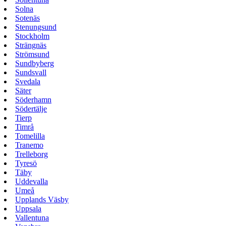
Solna
Sotenäs
Stenungsund
Stockholm
Strängnäs
Strömsund
Sundbyberg
Sundsvall
Svedala
Säter
Söderhamn
Södertälje
Tierp
Timrå
Tomelilla
Tranemo
Trelleborg
Tyresö
Täby
Uddevalla
Umeå
Upplands Väsby
Uppsala
Vallentuna