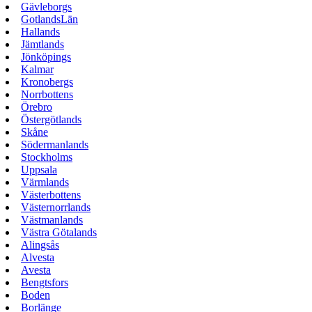
Gävleborgs
GotlandsLän
Hallands
Jämtlands
Jönköpings
Kalmar
Kronobergs
Norrbottens
Örebro
Östergötlands
Skåne
Södermanlands
Stockholms
Uppsala
Värmlands
Västerbottens
Västernorrlands
Västmanlands
Västra Götalands
Alingsås
Alvesta
Avesta
Bengtsfors
Boden
Borlänge