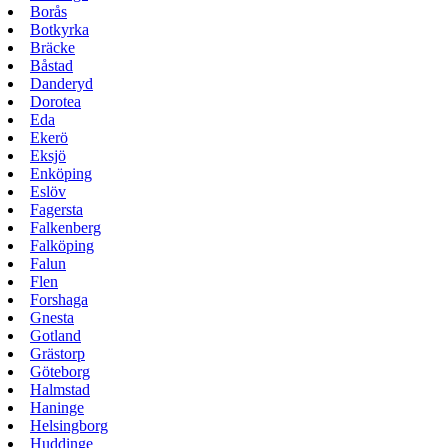
Borås
Botkyrka
Bräcke
Båstad
Danderyd
Dorotea
Eda
Ekerö
Eksjö
Enköping
Eslöv
Fagersta
Falkenberg
Falköping
Falun
Flen
Forshaga
Gnesta
Gotland
Grästorp
Göteborg
Halmstad
Haninge
Helsingborg
Huddinge