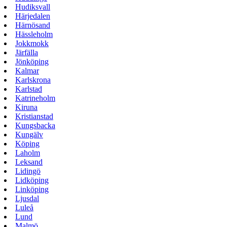
Hudiksvall
Härjedalen
Härnösand
Hässleholm
Jokkmokk
Järfälla
Jönköping
Kalmar
Karlskrona
Karlstad
Katrineholm
Kiruna
Kristianstad
Kungsbacka
Kungälv
Köping
Laholm
Leksand
Lidingö
Lidköping
Linköping
Ljusdal
Luleå
Lund
Malmö