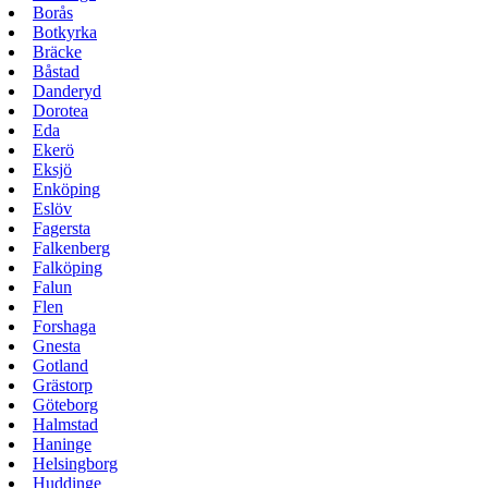
Borås
Botkyrka
Bräcke
Båstad
Danderyd
Dorotea
Eda
Ekerö
Eksjö
Enköping
Eslöv
Fagersta
Falkenberg
Falköping
Falun
Flen
Forshaga
Gnesta
Gotland
Grästorp
Göteborg
Halmstad
Haninge
Helsingborg
Huddinge