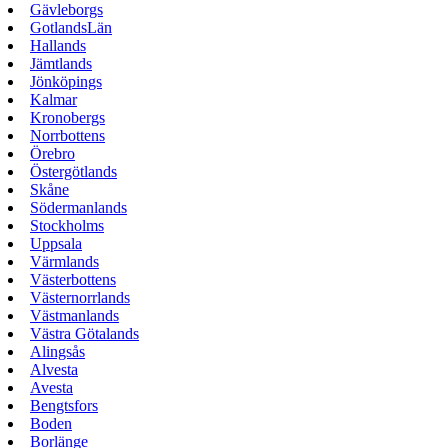
Gävleborgs
GotlandsLän
Hallands
Jämtlands
Jönköpings
Kalmar
Kronobergs
Norrbottens
Örebro
Östergötlands
Skåne
Södermanlands
Stockholms
Uppsala
Värmlands
Västerbottens
Västernorrlands
Västmanlands
Västra Götalands
Alingsås
Alvesta
Avesta
Bengtsfors
Boden
Borlänge