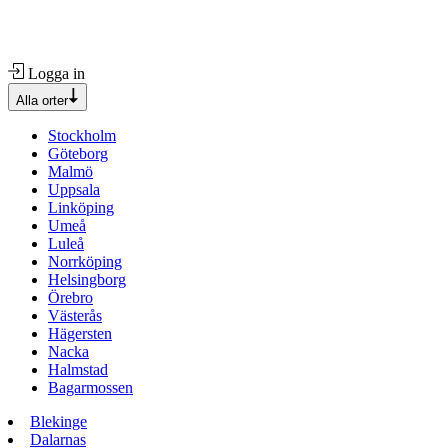
Logga in
Alla orter
Stockholm
Göteborg
Malmö
Uppsala
Linköping
Umeå
Luleå
Norrköping
Helsingborg
Örebro
Västerås
Hägersten
Nacka
Halmstad
Bagarmossen
Blekinge
Dalarnas