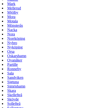
Mark
Mellerud
Mjölby
Mora
Motala
Mönsterås
Nacka
Nora
Norrköping
Nybro
Nyköping
Orsa
Oskarshamn
Ovanåker
Partille
Ronneby
Sala
Sandviken
Sigtuna
Simrishamn
Skara
Skellefteå
Skövde
Sollefteå
Sollentuna