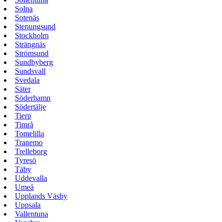
Solna
Sotenäs
Stenungsund
Stockholm
Strängnäs
Strömsund
Sundbyberg
Sundsvall
Svedala
Säter
Söderhamn
Södertälje
Tierp
Timrå
Tomelilla
Tranemo
Trelleborg
Tyresö
Täby
Uddevalla
Umeå
Upplands Väsby
Uppsala
Vallentuna