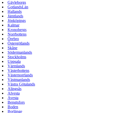
Gävleborgs
GotlandsLän
Hallands
Jämtlands
Jönköpings
Kalmar
Kronobergs
Norrbottens
Örebro
Östergötlands
Skåne
Södermanlands
Stockholms
Uppsala
Värmlands
Västerbottens
Västernorrlands
Västmanlands
Västra Götalands
Alingsås
Alvesta
Avesta
Bengtsfors
Boden
Borlänge