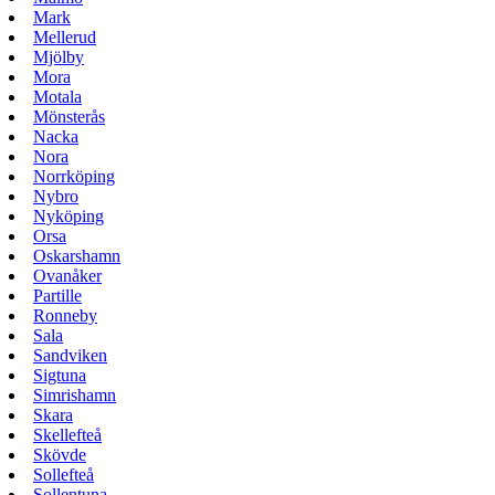
Mark
Mellerud
Mjölby
Mora
Motala
Mönsterås
Nacka
Nora
Norrköping
Nybro
Nyköping
Orsa
Oskarshamn
Ovanåker
Partille
Ronneby
Sala
Sandviken
Sigtuna
Simrishamn
Skara
Skellefteå
Skövde
Sollefteå
Sollentuna