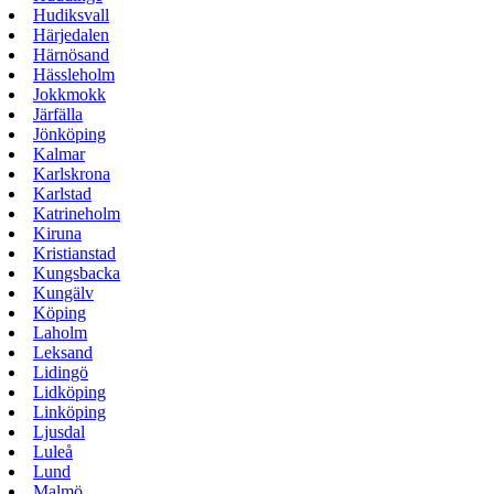
Hudiksvall
Härjedalen
Härnösand
Hässleholm
Jokkmokk
Järfälla
Jönköping
Kalmar
Karlskrona
Karlstad
Katrineholm
Kiruna
Kristianstad
Kungsbacka
Kungälv
Köping
Laholm
Leksand
Lidingö
Lidköping
Linköping
Ljusdal
Luleå
Lund
Malmö