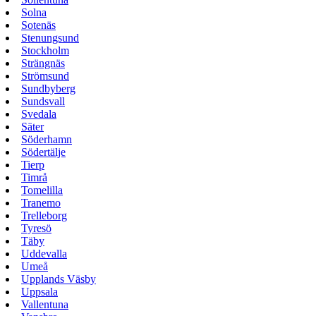
Solna
Sotenäs
Stenungsund
Stockholm
Strängnäs
Strömsund
Sundbyberg
Sundsvall
Svedala
Säter
Söderhamn
Södertälje
Tierp
Timrå
Tomelilla
Tranemo
Trelleborg
Tyresö
Täby
Uddevalla
Umeå
Upplands Väsby
Uppsala
Vallentuna