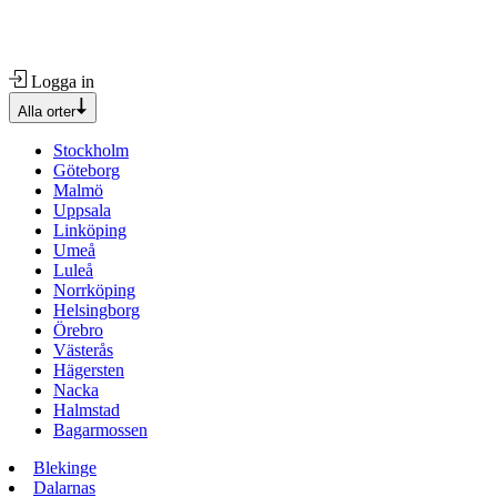
Logga in
Alla orter
Stockholm
Göteborg
Malmö
Uppsala
Linköping
Umeå
Luleå
Norrköping
Helsingborg
Örebro
Västerås
Hägersten
Nacka
Halmstad
Bagarmossen
Blekinge
Dalarnas