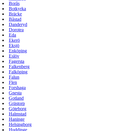
Borås
Botkyrka
Bräcke
Båstad
Danderyd
Dorotea
Eda
Ekerö
Eksjö
Enköping
Eslöv
Fagersta
Falkenberg
Falköping
Falun
Flen
Forshaga
Gnesta
Gotland
Grästorp
Göteborg
Halmstad
Haninge
Helsingborg
Huddinge