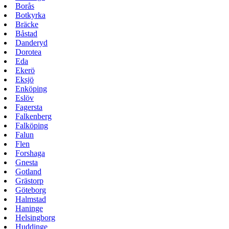
Borås
Botkyrka
Bräcke
Båstad
Danderyd
Dorotea
Eda
Ekerö
Eksjö
Enköping
Eslöv
Fagersta
Falkenberg
Falköping
Falun
Flen
Forshaga
Gnesta
Gotland
Grästorp
Göteborg
Halmstad
Haninge
Helsingborg
Huddinge