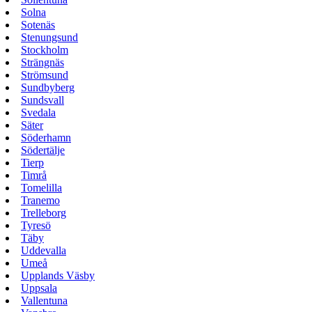
Solna
Sotenäs
Stenungsund
Stockholm
Strängnäs
Strömsund
Sundbyberg
Sundsvall
Svedala
Säter
Söderhamn
Södertälje
Tierp
Timrå
Tomelilla
Tranemo
Trelleborg
Tyresö
Täby
Uddevalla
Umeå
Upplands Väsby
Uppsala
Vallentuna