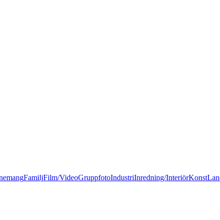
nemang
Familj
Film/Video
Gruppfoto
Industri
Inredning/Interiör
Konst
Lan