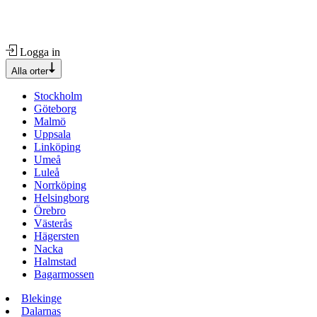
Logga in
Alla orter
Stockholm
Göteborg
Malmö
Uppsala
Linköping
Umeå
Luleå
Norrköping
Helsingborg
Örebro
Västerås
Hägersten
Nacka
Halmstad
Bagarmossen
Blekinge
Dalarnas