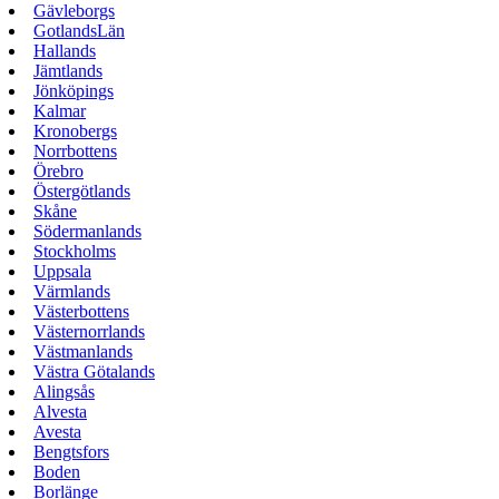
Gävleborgs
GotlandsLän
Hallands
Jämtlands
Jönköpings
Kalmar
Kronobergs
Norrbottens
Örebro
Östergötlands
Skåne
Södermanlands
Stockholms
Uppsala
Värmlands
Västerbottens
Västernorrlands
Västmanlands
Västra Götalands
Alingsås
Alvesta
Avesta
Bengtsfors
Boden
Borlänge