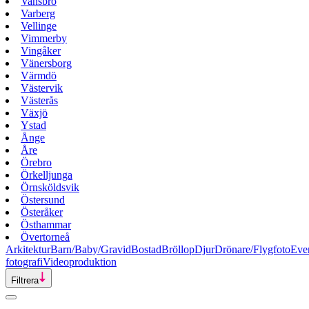
Vansbro
Varberg
Vellinge
Vimmerby
Vingåker
Vänersborg
Värmdö
Västervik
Västerås
Växjö
Ystad
Ånge
Åre
Örebro
Örkelljunga
Örnsköldsvik
Östersund
Österåker
Östhammar
Övertorneå
Arkitektur
Barn/Baby/Gravid
Bostad
Bröllop
Djur
Drönare/Flygfoto
Eve
fotografi
Videoproduktion
Filtrera