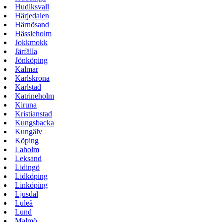
Hudiksvall
Härjedalen
Härnösand
Hässleholm
Jokkmokk
Järfälla
Jönköping
Kalmar
Karlskrona
Karlstad
Katrineholm
Kiruna
Kristianstad
Kungsbacka
Kungälv
Köping
Laholm
Leksand
Lidingö
Lidköping
Linköping
Ljusdal
Luleå
Lund
Malmö