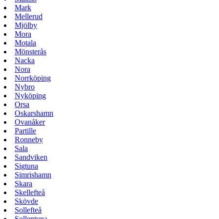
Mark
Mellerud
Mjölby
Mora
Motala
Mönsterås
Nacka
Nora
Norrköping
Nybro
Nyköping
Orsa
Oskarshamn
Ovanåker
Partille
Ronneby
Sala
Sandviken
Sigtuna
Simrishamn
Skara
Skellefteå
Skövde
Sollefteå
Sollentuna