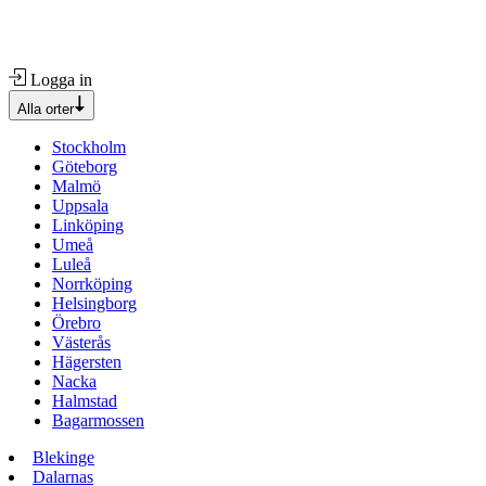
Logga in
Alla orter
Stockholm
Göteborg
Malmö
Uppsala
Linköping
Umeå
Luleå
Norrköping
Helsingborg
Örebro
Västerås
Hägersten
Nacka
Halmstad
Bagarmossen
Blekinge
Dalarnas