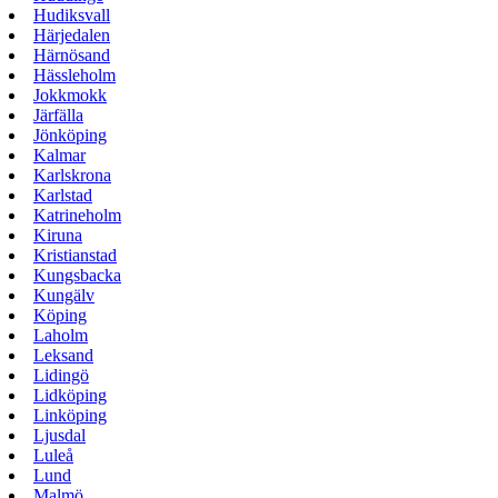
Hudiksvall
Härjedalen
Härnösand
Hässleholm
Jokkmokk
Järfälla
Jönköping
Kalmar
Karlskrona
Karlstad
Katrineholm
Kiruna
Kristianstad
Kungsbacka
Kungälv
Köping
Laholm
Leksand
Lidingö
Lidköping
Linköping
Ljusdal
Luleå
Lund
Malmö