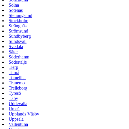
Solna
Sotenäs
Stenungsund
Stockholm
Strängnäs
Strömsund
Sundbyberg
Sundsvall
Svedala
Säter
Söderhamn
Södertälje
Tierp
Timrå
Tomelilla
Tranemo
Trelleborg
Tyresö
Täby
Uddevalla
Umeå
Upplands Väsby
Uppsala
Vallentuna