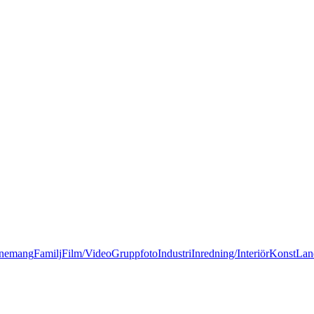
nemang
Familj
Film/Video
Gruppfoto
Industri
Inredning/Interiör
Konst
Lan