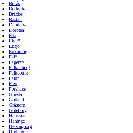
Borås
Botkyrka
Bräcke
Båstad
Danderyd
Dorotea
Eda
Ekerö
Eksjö
Enköping
Eslöv
Fagersta
Falkenberg
Falköping
Falun
Flen
Forshaga
Gnesta
Gotland
Grästorp
Göteborg
Halmstad
Haninge
Helsingborg
Huddinge