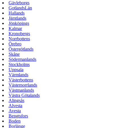
Gävleborgs
GotlandsLän
Hallands
Jämtlands
Jönköpings
Kalmar
Kronobergs
Norrbottens
Örebro
Östergötlands
Skåne
Södermanlands
Stockholms
Uppsala
Värmlands
Västerbottens
Västernorrlands
Västmanlands
Västra Götalands
Alingsås
Alvesta
Avesta
Bengtsfors
Boden
Borlänge