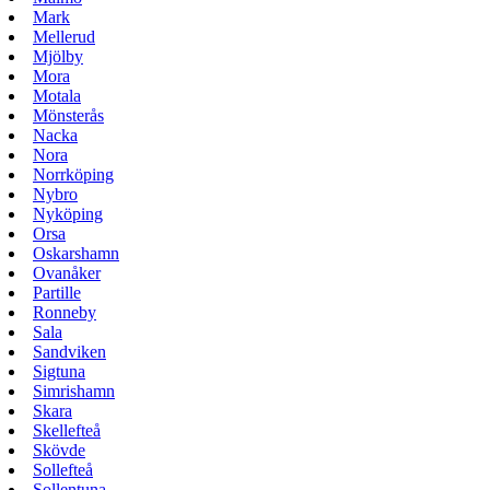
Mark
Mellerud
Mjölby
Mora
Motala
Mönsterås
Nacka
Nora
Norrköping
Nybro
Nyköping
Orsa
Oskarshamn
Ovanåker
Partille
Ronneby
Sala
Sandviken
Sigtuna
Simrishamn
Skara
Skellefteå
Skövde
Sollefteå
Sollentuna