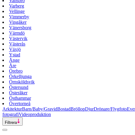
Vansbro
Varberg
Vellinge
Vimmerby
Vingåker
Vänersborg
Värmdö
Västervik
Västerås
Växjö
Ystad
Ånge
Åre
Örebro
Örkelljunga
Örnsköldsvik
Östersund
Österåker
Östhammar
Övertorneå
Arkitektur
Barn/Baby/Gravid
Bostad
Bröllop
Djur
Drönare/Flygfoto
Eve
fotografi
Videoproduktion
Filtrera